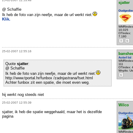
25-02-2007 12:53:48
sjatter
@ Schaffie
Oudgedie
Ik heb de foto van zijn neefje, maar de url werkt niet.
Klik.
WMRindex
10.025
OTindex:
7.180
T
S
25-02-2007 12:55:16
banshe
Actief lid
WMRindex
Quote
sjatter
:
111
OTindex: 
@ Schaffie
Wnplts: Ut
Ik heb de foto van zijn neefje, maar de url werkt niet.
S
http://www.tportal.hr/funbox /zadnjastrana/fset.html
Achter funbox zit een spatie, die moet even weg.
hij werkt nog steeds niet
25-02-2007 12:55:39
Wilco
sjatter, ik heb die spatie weggehaald, maar het is dezelfde
Oudgedie
pagina
WMRindex