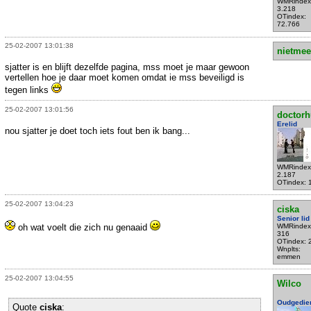
WMRindex
3.218
OTindex:
72.766
25-02-2007 13:01:38
nietmee
sjatter is en blijft dezelfde pagina, mss moet je maar gewoon
vertellen hoe je daar moet komen omdat ie mss beveiligd is
tegen links
25-02-2007 13:01:56
doctorh
Erelid
nou sjatter je doet toch iets fout ben ik bang...
WMRindex
2.187
OTindex: 
25-02-2007 13:04:23
ciska
Senior lid
oh wat voelt die zich nu genaaid
WMRindex
316
OTindex: 
Wnplts:
emmen
25-02-2007 13:04:55
Wilco
Oudgedie
Quote
ciska
: