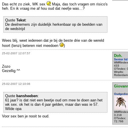
Das echt zo ziek, WK sex
Maja, das toch vragen om risico's
heh. En ik vraag me af hou oud dat neefje was...?
Quote
Tekst
:
De deelnemers zijn duidelijk herkenbaar op de beelden van
de wedstrijd
Wees blij, weet iedereen dat je bij de beste drie van de wereld
hoort (tenzij beteren niet meedoen
)
25-02-2007 12:07:57
Doh.
Senior lid
WMRindex
433
Zozo
OTindex: 
Gezellig ^^
Wnplts:
Rotterdam
25-02-2007 12:10:06
Giovann
Oudgedie
Quote
bansheeben
:
61 jaar? is dat niet een beetje oud om mee te doen aan het
wk sex. ok het is dan 4 jaar gelden, maar dan was ie 57.
Wilde opa
WMRindex
3.218
Voor sex ben je nooit te oud.
OTindex:
72.766