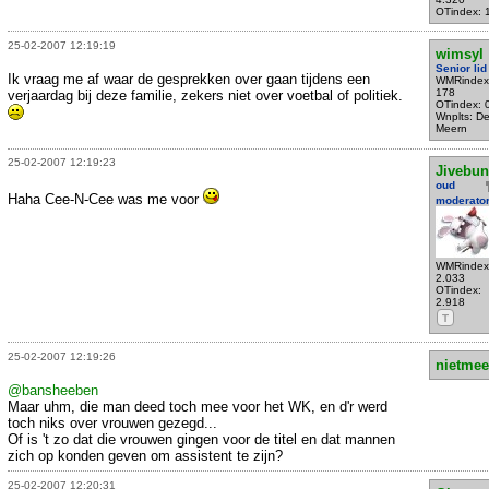
OTindex: 
25-02-2007 12:19:19
wimsyl
Senior lid
Ik vraag me af waar de gesprekken over gaan tijdens een
WMRindex
178
verjaardag bij deze familie, zekers niet over voetbal of politiek.
OTindex: 
Wnplts: D
Meern
25-02-2007 12:19:23
Jivebu
oud
Haha Cee-N-Cee was me voor
moderato
WMRindex
2.033
OTindex:
2.918
T
25-02-2007 12:19:26
nietmee
@bansheeben
Maar uhm, die man deed toch mee voor het WK, en d'r werd
toch niks over vrouwen gezegd...
Of is 't zo dat die vrouwen gingen voor de titel en dat mannen
zich op konden geven om assistent te zijn?
25-02-2007 12:20:31