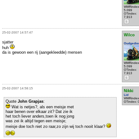
WMRindex
5.099
OTindex:
7.913
S
25-02-2007 14:57:47
Wilco
sjatter
Oudgedie
huh
da is gewoon een rij (aangekleedde) mensen
WMRindex
5.099
OTindex:
7.913
S
25-02-2007 14:58:15
Nikki
Lid
WMRindex
Quote
John Grapjas
:
OTindex: 
Wat is netjes?, als een meisje met
haar benen over elkaar zit? Dat zie ik
het toch liever anders,toen ik nog jong
was zei ik altijd tegen een meisje;
meisje doe toch niet zo raar,zo zijn wij toch nooit klaar?