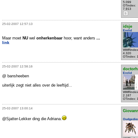
5.099
OTindex:
7.913
S
25-02-2007 12:57:13
idsje
Erelid
Maar moet
NU
wel
onherkenbaar
hoor, want anders
...
link
WMRindex
4.320
OTindex: 
25-02-2007 12:58:16
doctorh
Erelid
@ bansheeben
uiterlijk zegt niet alles over de leeftijd...
WMRindex
2.187
OTindex: 
25-02-2007 13:00:14
Giovann
@Sjatter-Lekker ding die Adriana.
Oudgedie