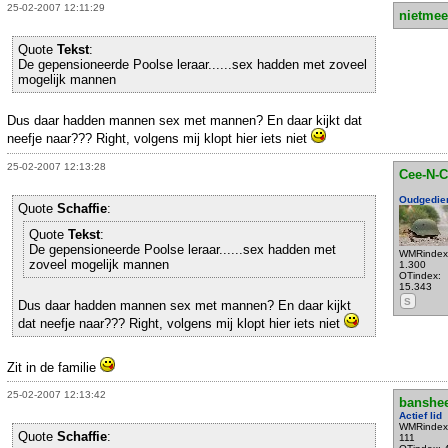
25-02-2007 12:11:29
nietmee
Quote
Tekst
:
De gepensioneerde Poolse leraar......sex hadden met zoveel
mogelijk mannen
Dus daar hadden mannen sex met mannen? En daar kijkt dat
neefje naar??? Right, volgens mij klopt hier iets niet
25-02-2007 12:13:28
Cee-N-C
Oudgedie
Quote
Schaffie
:
Quote
Tekst
:
De gepensioneerde Poolse leraar......sex hadden met
WMRindex
zoveel mogelijk mannen
1.300
OTindex:
15.343
S
Dus daar hadden mannen sex met mannen? En daar kijkt
dat neefje naar??? Right, volgens mij klopt hier iets niet
Zit in de familie
25-02-2007 12:13:42
banshe
Actief lid
WMRindex
Quote
Schaffie
:
111