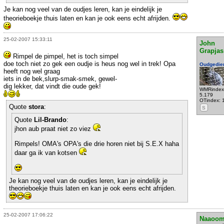
Je kan nog veel van de oudjes leren, kan je eindelijk je
theorieboekje thuis laten en kan je ook eens echt afrijden.
25-02-2007 15:33:11
John
Grapjas
Rimpel de pimpel, het is toch simpel
doe toch niet zo gek een oudje is heus nog wel in trek! Opa
Oudgedie
heeft nog wel graag
iets in de bek,slurp-smak-smek, gewel-
dig lekker, dat vindt die oude gek!
WMRindex
5.179
OTindex: 
Quote
stora
:
S
Quote
Lil-Brando
:
jhon aub praat niet zo viez
Rimpels! OMA's OPA's die drie horen niet bij S.E.X haha
daar ga ik van kotsen
Je kan nog veel van de oudjes leren, kan je eindelijk je
theorieboekje thuis laten en kan je ook eens echt afrijden.
25-02-2007 17:06:22
Naaoom