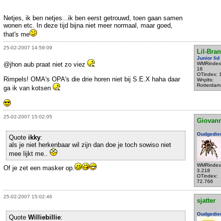
Netjes, ik ben netjes...ik ben eerst getrouwd, toen gaan samen
wonen etc. In deze tijd bijna niet meer normaal, maar goed,
that's me
25-02-2007 14:59:09
Lil-Bra
Junior lid
@jhon aub praat niet zo viez
WMRindex
16
OTindex: 
Rimpels! OMA's OPA's die drie horen niet bij S.E.X haha daar
Wnplts:
Rotterdam
ga ik van kotsen
25-02-2007 15:02:05
Giovann
Oudgedie
Quote
ikky
:
als je niet herkenbaar wil zijn dan doe je toch sowiso niet
mee lijkt me..
WMRindex
Of je zet een masker op.
3.218
OTindex:
72.766
25-02-2007 15:02:46
sjatter
Oudgedie
Quote
Williebillie
: