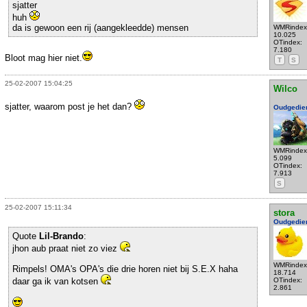
sjatter
huh
da is gewoon een rij (aangekleedde) mensen
WMRindex
10.025
OTindex:
7.180
Bloot mag hier niet.
T
S
25-02-2007 15:04:25
Wilco
sjatter, waarom post je het dan?
Oudgedie
WMRindex
5.099
OTindex:
7.913
S
25-02-2007 15:11:34
stora
Oudgedie
Quote
Lil-Brando
:
jhon aub praat niet zo viez
WMRindex
Rimpels! OMA's OPA's die drie horen niet bij S.E.X haha
18.714
daar ga ik van kotsen
OTindex:
2.861