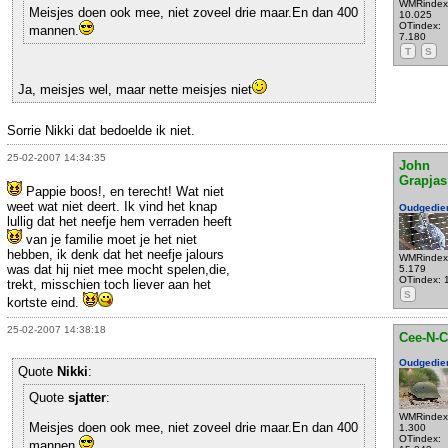
WMRindex
Meisjes doen ook mee, niet zoveel drie maar.En dan 400
10.025
OTindex:
mannen.
7.180
T
S
Ja, meisjes wel, maar nette meisjes niet
Sorrie Nikki dat bedoelde ik niet.
25-02-2007 14:34:35
John
Grapjas
Pappie boos!, en terecht! Wat niet
weet wat niet deert. Ik vind het knap
Oudgedie
lullig dat het neefje hem verraden heeft
van je familie moet je het niet
hebben, ik denk dat het neefje jalours
WMRindex
was dat hij niet mee mocht spelen,die,
5.179
OTindex: 
trekt, misschien toch liever aan het
S
kortste eind.
25-02-2007 14:38:18
Cee-N-C
Oudgedie
Quote
Nikki
:
Quote
sjatter
:
WMRindex
Meisjes doen ook mee, niet zoveel drie maar.En dan 400
1.300
OTindex:
mannen.