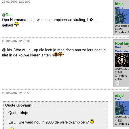
25-02-2007 12:21:09
idsje
Erelid
@Ron
,
Opa Harmsma heeft wel een kampioensuitstraling, h� ...
gehad!
WMRindex
4.320
OTindex: 
25-02-2007 12:22:39
RonHun
Oud
@ Ids.,Wat wil je , op die leeftijd mee doen aan zo iets gaat je
Moderator
niet in de kouwe kleren zitten h
r.
WMRindex
6.448
OTindex:
7.547
S
25-02-2007 12:30:58
idsje
Erelid
Quote
Giovanni
:
Quote
idsje
:
WMRindex
4.320
En ... wie werd nou in 2003 de wereldkampioen?
OTindex: 