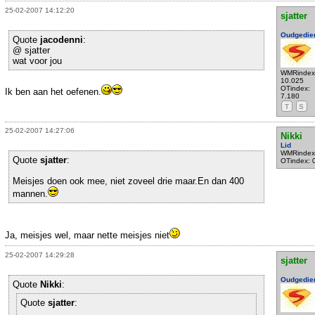
25-02-2007 14:12:20
sjatter
Oudgedie
Quote
jacodenni
:
@ sjatter
wat voor jou
WMRindex
10.025
OTindex:
Ik ben aan het oefenen.
7.180
T
S
25-02-2007 14:27:06
Nikki
Lid
WMRindex
Quote
sjatter
:
OTindex: 
Meisjes doen ook mee, niet zoveel drie maar.En dan 400
mannen.
Ja, meisjes wel, maar nette meisjes niet
25-02-2007 14:29:28
sjatter
Oudgedie
Quote
Nikki
:
Quote
sjatter
: