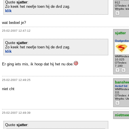
Quote
sjatter
:
912
OTindex: 
Zo keek het neefje toen hij de dvd zag.
Wnplts: le
klik
S
wat bedoel je?
25-02-2007 12:47:12
sjatter
Oudgedie
Quote
sjatter
:
Zo keek het neefje toen hij de dvd zag.
klik
WMRindex
10.025
OTindex:
Er ging iets mis, ik hoop dat hij het nu doe.
7.180
T
S
25-02-2007 12:49:25
banshe
Actief lid
niet cht
WMRindex
111
OTindex: 
Wnplts: Ut
S
25-02-2007 12:49:39
nietmee
Quote
sjatter
: