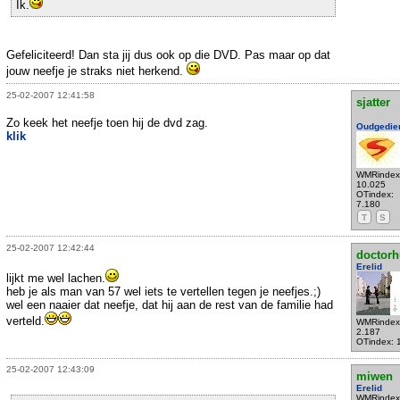
Ik.
Gefeliciteerd! Dan sta jij dus ook op die DVD. Pas maar op dat
jouw neefje je straks niet herkend.
25-02-2007 12:41:58
sjatter
Zo keek het neefje toen hij de dvd zag.
Oudgedie
klik
WMRindex
10.025
OTindex:
7.180
T
S
25-02-2007 12:42:44
doctorh
Erelid
lijkt me wel lachen.
heb je als man van 57 wel iets te vertellen tegen je neefjes.;)
wel een naaier dat neefje, dat hij aan de rest van de familie had
verteld.
WMRindex
2.187
OTindex: 
25-02-2007 12:43:09
miwen
Erelid
WMRindex