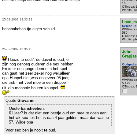
10
OTindex: 
Wnplts: Ti
25-02-2007 13:33:12
Love_m
Senior lid
hahahahahah tja eigen schuld.
WMRindex
580
OTindex: 
Wnplts: p
25-02-2007 13:35:15
John
Grapjas
Hoezo te oud?, de duivel is oud, er
zijn nog genoeg ouderen die sex hebben!
Oudgedie
En is er een jonge deerne in het spel
dan gaat het zeer zeker nog wel,alleen
opa Huppel niet,was ongeveer 95 jaar,
WMRindex
die trok met veel moeite een druppel
5.179
OTindex: 
uit zijn mohonie houten knuppel.
S
Quote
Giovanni
:
Quote
bansheeben
:
61 jaar? is dat niet een beetje oud om mee te doen aan
het wk sex. ok het is dan 4 jaar gelden, maar dan was ie
57. Wilde opa
Voor sex ben je nooit te oud.