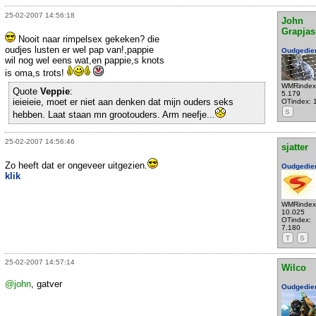
25-02-2007 14:56:18
John
Grapjas
Nooit naar rimpelsex gekeken? die
oudjes lusten er wel pap van!,pappie
Oudgedie
wil nog wel eens wat,en pappie,s knots
is oma,s trots!
WMRindex
Quote
Veppie
:
5.179
ieieieie, moet er niet aan denken dat mijn ouders seks
OTindex: 
S
hebben. Laat staan mn grootouders. Arm neefje...
25-02-2007 14:56:46
sjatter
Zo heeft dat er ongeveer uitgezien.
Oudgedie
klik
WMRindex
10.025
OTindex:
7.180
T
S
25-02-2007 14:57:14
Wilco
@john
, gatver
Oudgedie