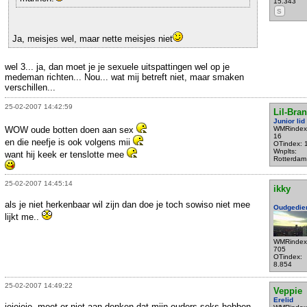
15.343
S
Ja, meisjes wel, maar nette meisjes niet
wel 3... ja, dan moet je je sexuele uitspattingen wel op je
medeman richten... Nou... wat mij betreft niet, maar smaken
verschillen...
25-02-2007 14:42:59
Lil-Bra
Junior lid
WOW oude botten doen aan sex
WMRindex
16
en die neefje is ook volgens mii
OTindex: 
Wnplts:
want hij keek er tenslotte mee
Rotterdam
25-02-2007 14:45:14
ikky
als je niet herkenbaar wil zijn dan doe je toch sowiso niet mee
Oudgedie
lijkt me..
WMRindex
705
OTindex:
8.854
25-02-2007 14:49:22
Veppie
Erelid
ieieieie, moet er niet aan denken dat mijn ouders seks hebben.