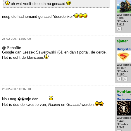
oh wat voelt die zich nu genaaid
WMRindex
neej, die had iemand genaaid *doordenker*
5.099
OTindex:
7.913
S
25-02-2007 13:07:00
sjatter
@ Schaffie
Oudgedie
Google dan Leszek Szwerowski (61' en dan t portal. de derde.
Het is echt de kleinzoon.
WMRindex
10.025
OTindex:
7.180
T
S
25-02-2007 13:07:18
RonHun
Oud
Nou nog ��ntje dan.........
Moderator
Het is dus de kwestie van;
Naaien
en
Genaaid
worden.
WMRindex
6.448
OTindex:
7.547