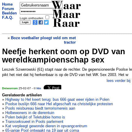
Waar
Home
Forum
Maar
Beelden
F.A.Q.
Login onthouden
Raar
«
Boze voetballer ploegt veld om met
tractor
Neefje herkent oom op DVD van
Meisje struikelt over mammoetbot
»
wereldkampioenschap sex
Leszek Szwerowski (61) stapt naar de rechter. De gepensioneerde Poolse le
pikt het niet dat hij herkenbaar is op de DVD van het WK Sex 2003. Het w
lees verder bij
Dniworrom
25-02-07 - ©
hln
Gerelateerde artikelen
»
Highway to Hel keert terug: bus 666 gaat weer rijden in Polen
»
Poolse buslijn 666 naar Hel afgeschaft na christelijke protesten
»
Pools reisbureau biedt terrorismereis aan
»
Holbewoners in de dierentuin
»
Polen bekijkt of Teletubbie homo is
»
Transseksueel in Pools parlement
»
Kat verpleegt gewonde dieren in opvangcentrum
»
65-jarige Pool ontwaakt na 19 jaar uit coma