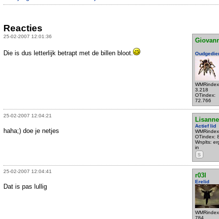
Reacties
25-02-2007 12:01:36
Giovann
Die is dus letterlijk betrapt met de billen bloot.
Oudgedie
WMRindex
3.218
OTindex:
72.766
25-02-2007 12:04:21
Lisanne
Actief lid
haha;) doe je netjes
WMRindex
OTindex: 
Wnplts: e
in
S
25-02-2007 12:04:41
r03l
Erelid
Dat is pas lullig
WMRindex
784