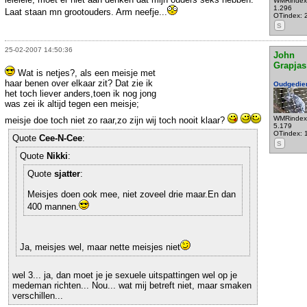
WMRindex
1.296
Laat staan mn grootouders. Arm neefje...
OTindex: 
S
25-02-2007 14:50:36
John
Grapjas
Wat is netjes?, als een meisje met
haar benen over elkaar zit? Dat zie ik
Oudgedie
het toch liever anders,toen ik nog jong
was zei ik altijd tegen een meisje;
WMRindex
meisje doe toch niet zo raar,zo zijn wij toch nooit klaar?
5.179
OTindex: 
Quote
Cee-N-Cee
:
S
Quote
Nikki
:
Quote
sjatter
:
Meisjes doen ook mee, niet zoveel drie maar.En dan
400 mannen.
Ja, meisjes wel, maar nette meisjes niet
wel 3... ja, dan moet je je sexuele uitspattingen wel op je
medeman richten... Nou... wat mij betreft niet, maar smaken
verschillen...