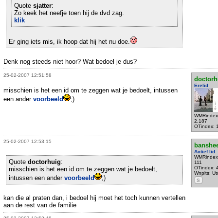
Quote
sjatter
:
Zo keek het neefje toen hij de dvd zag.
klik
Er ging iets mis, ik hoop dat hij het nu doe.
Denk nog steeds niet hoor? Wat bedoel je dus?
25-02-2007 12:51:58
doctorh
Erelid
misschien is het een id om te zeggen wat je bedoelt, intussen
een ander
voorbeeld
;)
WMRindex
2.187
OTindex: 
25-02-2007 12:53:15
banshe
Actief lid
WMRindex
Quote
doctorhuig
:
111
OTindex: 
misschien is het een id om te zeggen wat je bedoelt,
Wnplts: Ut
intussen een ander
voorbeeld
;)
S
kan die al praten dan, i bedoel hij moet het toch kunnen vertellen
aan de rest van de familie