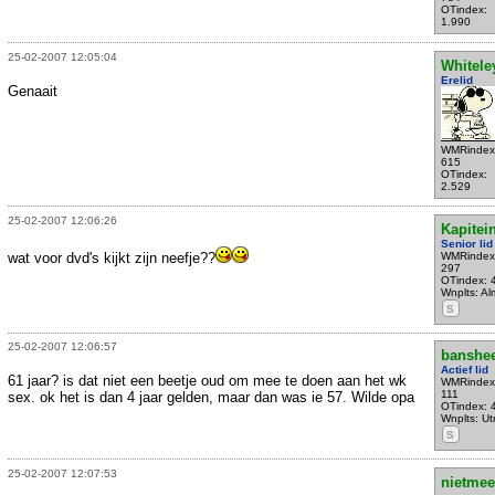
OTindex:
1.990
25-02-2007 12:05:04
Whitele
Erelid
Genaait
WMRindex
615
OTindex:
2.529
25-02-2007 12:06:26
Kapitei
Senior lid
wat voor dvd's kijkt zijn neefje??
WMRindex
297
OTindex: 
Wnplts: Al
S
25-02-2007 12:06:57
banshe
Actief lid
61 jaar? is dat niet een beetje oud om mee te doen aan het wk
WMRindex
111
sex. ok het is dan 4 jaar gelden, maar dan was ie 57. Wilde opa
OTindex: 
Wnplts: Ut
S
25-02-2007 12:07:53
nietmee