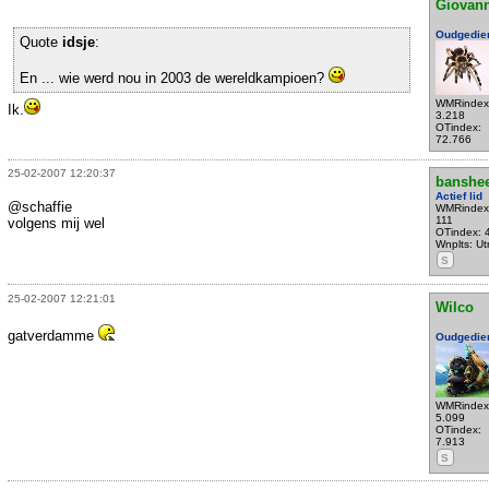
Giovann
Oudgedie
Quote
idsje
:
En ... wie werd nou in 2003 de wereldkampioen?
WMRindex
Ik.
3.218
OTindex:
72.766
25-02-2007 12:20:37
banshe
Actief lid
@schaffie
WMRindex
111
volgens mij wel
OTindex: 
Wnplts: Ut
S
25-02-2007 12:21:01
Wilco
gatverdamme
Oudgedie
WMRindex
5.099
OTindex:
7.913
S