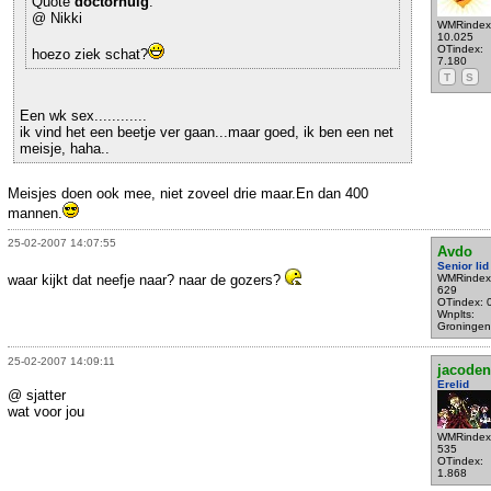
Quote
doctorhuig
:
@ Nikki
WMRindex
10.025
OTindex:
hoezo ziek schat?
7.180
T
S
Een wk sex............
ik vind het een beetje ver gaan...maar goed, ik ben een net
meisje, haha..
Meisjes doen ook mee, niet zoveel drie maar.En dan 400
mannen.
25-02-2007 14:07:55
Avdo
Senior lid
waar kijkt dat neefje naar? naar de gozers?
WMRindex
629
OTindex: 
Wnplts:
Groningen
25-02-2007 14:09:11
jacoden
Erelid
@ sjatter
wat voor jou
WMRindex
535
OTindex:
1.868