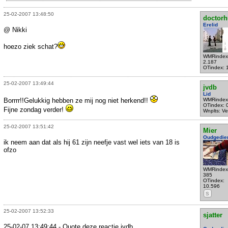
25-02-2007 13:48:50
doctorh
Erelid
@ Nikki
hoezo ziek schat?
WMRindex
2.187
OTindex: 
25-02-2007 13:49:44
jvdb
Lid
Borrrr!!Gelukkig hebben ze mij nog niet herkend!!
WMRindex
OTindex: 
Fijne zondag verder!
Wnplts: Ve
25-02-2007 13:51:42
Mier
Oudgedie
ik neem aan dat als hij 61 zijn neefje vast wel iets van 18 is
ofzo
WMRindex
385
OTindex:
10.596
S
25-02-2007 13:52:33
sjatter
25-02-07 13:49:44 - Quote deze reactie jvdb