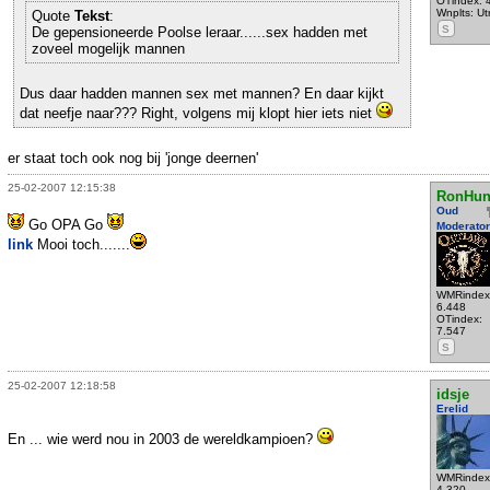
OTindex: 
Wnplts: Ut
Quote
Tekst
:
S
De gepensioneerde Poolse leraar......sex hadden met
zoveel mogelijk mannen
Dus daar hadden mannen sex met mannen? En daar kijkt
dat neefje naar??? Right, volgens mij klopt hier iets niet
er staat toch ook nog bij 'jonge deernen'
25-02-2007 12:15:38
RonHun
Oud
Go OPA Go
Moderator
link
Mooi toch.......
WMRindex
6.448
OTindex:
7.547
S
25-02-2007 12:18:58
idsje
Erelid
En ... wie werd nou in 2003 de wereldkampioen?
WMRindex
4.320