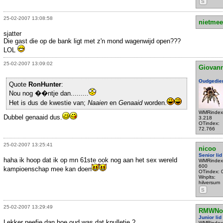
S
25-02-2007 13:08:58
nietmee
sjatter
Die gast die op de bank ligt met z'n mond wagenwijd open???
LOL
25-02-2007 13:09:02
Giovann
Oudgedie
Quote
RonHunter
:
Nou nog ��ntje dan.........
Het is dus de kwestie van;
Naaien
en
Genaaid
worden.
WMRindex
Dubbel genaaid dus.
3.218
OTindex:
72.766
25-02-2007 13:25:41
nicoo
Senior lid
haha ik hoop dat ik op mn 61ste ook nog aan het sex wereld
WMRindex
600
kampioenschap mee kan doen
OTindex: 
Wnplts:
hilversum
S
25-02-2007 13:29:49
RMWNo
Junior lid
Lekker neefje dan,hoe oud was dat knulletje ?
WMRindex