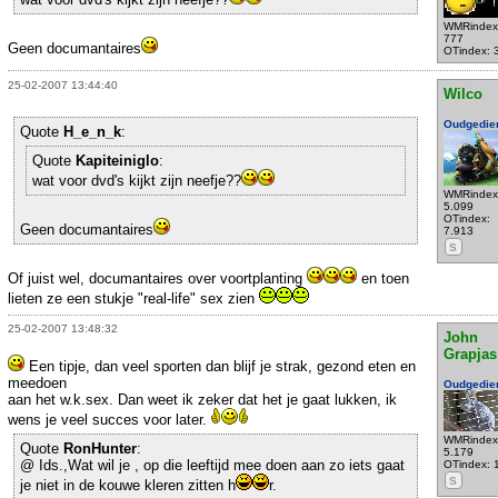
WMRindex
777
Geen documantaires
OTindex: 
25-02-2007 13:44:40
Wilco
Oudgedie
Quote
H_e_n_k
:
Quote
Kapiteiniglo
:
wat voor dvd's kijkt zijn neefje??
WMRindex
5.099
OTindex:
Geen documantaires
7.913
S
Of juist wel, documantaires over voortplanting
en toen
lieten ze een stukje "real-life" sex zien
25-02-2007 13:48:32
John
Grapjas
Een tipje, dan veel sporten dan blijf je strak, gezond eten en
meedoen
Oudgedie
aan het w.k.sex. Dan weet ik zeker dat het je gaat lukken, ik
wens je veel succes voor later.
WMRindex
Quote
RonHunter
:
5.179
@ Ids.,Wat wil je , op die leeftijd mee doen aan zo iets gaat
OTindex: 
S
je niet in de kouwe kleren zitten h
r.