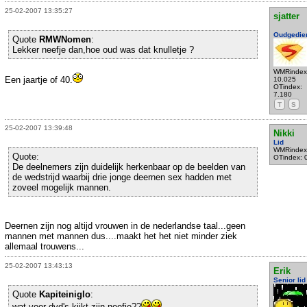
25-02-2007 13:35:27
sjatter
Oudgedie
Quote
RMWNomen
:
Lekker neefje dan,hoe oud was dat knulletje ?
WMRindex
Een jaartje of 40.
10.025
OTindex:
7.180
T
S
25-02-2007 13:39:48
Nikki
Lid
WMRindex
Quote:
OTindex: 
De deelnemers zijn duidelijk herkenbaar op de beelden van
de wedstrijd waarbij drie jonge deernen sex hadden met
zoveel mogelijk mannen.
Deernen zijn nog altijd vrouwen in de nederlandse taal...geen
mannen met mannen dus....maakt het het niet minder ziek
allemaal trouwens...
25-02-2007 13:43:13
Erik
Senior lid
Quote
Kapiteiniglo
:
wat voor dvd's kijkt zijn neefje??