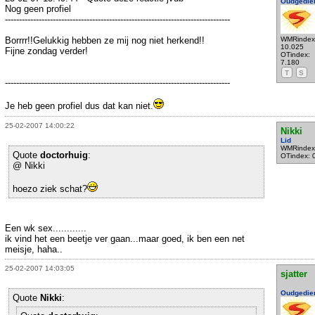
Oudgedie
Nog geen profiel
--------------------------------------------------------------------------------
Borrrr!!Gelukkig hebben ze mij nog niet herkend!!
WMRindex
10.025
Fijne zondag verder!
OTindex:
7.180
T
S
--------------------------------------------------------------------------------
Je heb geen profiel dus dat kan niet.
25-02-2007 14:00:22
Nikki
Lid
WMRindex
Quote
doctorhuig
:
OTindex: 
@ Nikki
hoezo ziek schat?
Een wk sex............
ik vind het een beetje ver gaan...maar goed, ik ben een net
meisje, haha..
25-02-2007 14:03:05
sjatter
Oudgedie
Quote
Nikki
: