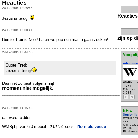
Reacties
24-12-2005 12:25:55
Reacties
Jezus is terug!
24-12-2005 13:00:21
zijn op di
Bernie! Bernie Noel! Laten we papa en mama gaan zoeken!
24-12-2005 13:44:33
Voogelt
Administr
Quote
Fred
:
Jezus is terug!
WMRindex
Das niet zo best volgens mij!
1.751
moment niet mogelijk.
OTindex:
3.684
T
S
24-12-2005 14:15:56
ERic
Senior lid
dat wordt bidden
WMRindex
422
OTindex: 
WMRphp ver. 6.0 mobiel -
0.01451
secs -
Normale versie
Wnplts:
Eindhove