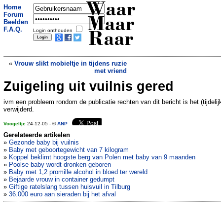
Waar
Home
Forum
Maar
Beelden
F.A.Q.
Login onthouden
Raar
«
Vrouw slikt mobieltje in tijdens ruzie
met vriend
Zuigeling uit vuilnis gered
Kerstmanie in Franse stad door gulle
pinmachine
»
ivm een probleem rondom de publicatie rechten van dit bericht is het (tijdelij
verwijderd.
Voogeltje
24-12-05 - ©
ANP
Gerelateerde artikelen
»
Gezonde baby bij vuilnis
»
Baby met geboortegewicht van 7 kilogram
»
Koppel beklimt hoogste berg van Polen met baby van 9 maanden
»
Poolse baby wordt dronken geboren
»
Baby met 1,2 promille alcohol in bloed ter wereld
»
Bejaarde vrouw in container gedumpt
»
Giftige ratelslang tussen huisvuil in Tilburg
»
36.000 euro aan sieraden bij het afval