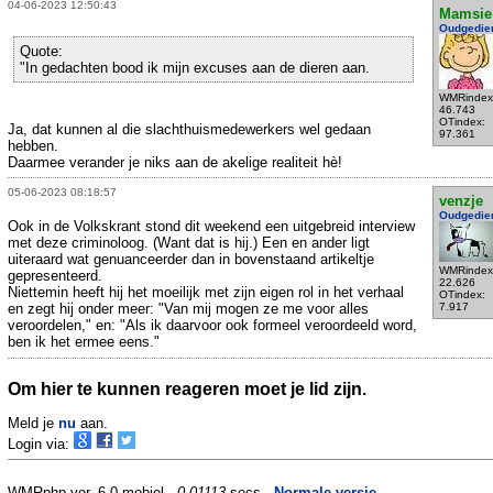
04-06-2023 12:50:43
Mamsie
Oudgedie
Quote:
"In gedachten bood ik mijn excuses aan de dieren aan.
WMRindex
46.743
OTindex:
Ja, dat kunnen al die slachthuismedewerkers wel gedaan
97.361
hebben.
Daarmee verander je niks aan de akelige realiteit hè!
05-06-2023 08:18:57
venzje
Oudgedie
Ook in de Volkskrant stond dit weekend een uitgebreid interview
met deze criminoloog. (Want dat is hij.) Een en ander ligt
uiteraard wat genuanceerder dan in bovenstaand artikeltje
WMRindex
gepresenteerd.
22.626
Niettemin heeft hij het moeilijk met zijn eigen rol in het verhaal
OTindex:
en zegt hij onder meer: "Van mij mogen ze me voor alles
7.917
veroordelen," en: "Als ik daarvoor ook formeel veroordeeld word,
ben ik het ermee eens."
Om hier te kunnen reageren moet je lid zijn.
Meld je
nu
aan.
Login via:
WMRphp ver. 6.0 mobiel -
0.01113
secs -
Normale versie