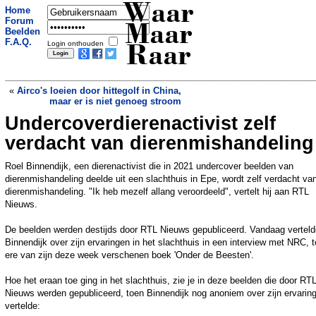
Waar
Home
Forum
Maar
Beelden
F.A.Q.
Login onthouden
Raar
«
Airco's loeien door hittegolf in China,
maar er is niet genoeg stroom
Undercoverdierenactivist zelf
Incest en prostitutie: schooldistrict in
VS verbiedt Bijbel
»
verdacht van dierenmishandeling
Roel Binnendijk, een dierenactivist die in 2021 undercover beelden van
dierenmishandeling deelde uit een slachthuis in Epe, wordt zelf verdacht va
dierenmishandeling. "Ik heb mezelf allang veroordeeld", vertelt hij aan RTL
Nieuws.
De beelden werden destijds door RTL Nieuws gepubliceerd. Vandaag verteld
Binnendijk over zijn ervaringen in het slachthuis in een interview met NRC, t
ere van zijn deze week verschenen boek 'Onder de Beesten'.
Hoe het eraan toe ging in het slachthuis, zie je in deze beelden die door RT
Nieuws werden gepubliceerd, toen Binnendijk nog anoniem over zijn ervarin
vertelde: