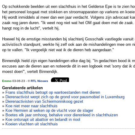
Op schokkende beelden uit een slachthuis in het Gelderse Epe is te zien h
het personeel losgaat met stokken en stroomapparaten op varkens en koeie
Hij wordt inmiddels al meer dan een jaar verdacht. Volgens zijn advocaat ka
zaak nog jaren duren. "Ik weet nog niet wat het OM gaat doen met de zaak.
hangt nog in de lucht", vertelt hij.
Hoewel hij de ernstige misstanden bij slachterij Gosschalk vastlegde vanuit
activistisch standpunt, werkte hij zelf ook aan de mishandelingen mee om n
op te vallen. "Ik vergoelijk niet wat ik de dieren heb aangedaan."
Binnendijk hield zijn eigen handelingen elke dag bij. "In gedachten bood ik m
excuses aan de dieren aan en noteerde dit in een logboek met 'sorry dat ik d
moest doen'", vertelt Binnendijk.
Emmo
03-06-23 - ©
RTL Nieuws
Gerelateerde artikelen
»
Frans slachthuis betrapt op wantoestanden met dieren
»
Dierenactivist werpt zich op de grond voor pausmobiel in Luxemburg
»
Dierenactivisten van Schiermonnikoog gezet
»
Koe niet meer naar slachthuis
»
Koe Hermien al weken op de vlucht voor de slager
»
Boetes elk jaar omhoog, behalve voor dierenleed in slachthuizen
»
Koe ontsnapt uit abattoir en belandt in riool
»
Koeien vluchten uit slachthuis