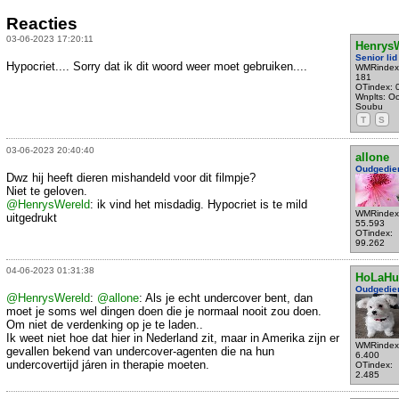
Reacties
03-06-2023 17:20:11
Henrys
Senior lid
Hypocriet.... Sorry dat ik dit woord weer moet gebruiken....
WMRindex
181
OTindex: 
Wnplts: Oo
Soubu
T
S
03-06-2023 20:40:40
allone
Oudgedie
Dwz hij heeft dieren mishandeld voor dit filmpje?
Niet te geloven.
@HenrysWereld
: ik vind het misdadig. Hypocriet is te mild
WMRindex
uitgedrukt
55.593
OTindex:
99.262
04-06-2023 01:31:38
HoLaHu
Oudgedie
@HenrysWereld
:
@allone
: Als je echt undercover bent, dan
moet je soms wel dingen doen die je normaal nooit zou doen.
Om niet de verdenking op je te laden..
Ik weet niet hoe dat hier in Nederland zit, maar in Amerika zijn er
WMRindex
gevallen bekend van undercover-agenten die na hun
6.400
undercovertijd járen in therapie moeten.
OTindex:
2.485