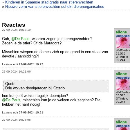
»
Kinderen in Spaanse stad gratis naar stierenvechten
»
Nieuwe vorm van stierenvechten schokt dierenorganisaties
Reacties
27-09-2024 10:18:19
allone
Oudgedie
Goh,
@De Paus
, waarom zegen je stierengevechten?
Zegen je de stier? Of de Matadors?
WMRindex
Misschien wierpen de dames zich op de grond in een staat van
55.575
devotie / aanbidding?!
OTindex:
99.244
Laatste edit 27-09-2024 10:27
27-09-2024 10:21:06
allone
Oudgedie
Quote:
Drie wolven doodgereden bij Otterlo
WMRindex
hoe kun je 3 wolven tegelijk doorrijden?
55.575
OTindex:
@De Paus
, misschien kun je de wolven ook zegenen? Die
99.244
hebben het hard nodig!
Laatste edit 27-09-2024 10:21
27-09-2024 10:26:08
allone
Oudgedie