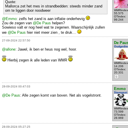
Quote:
Mallorca zet het mes in strandbedden: steeds minder zand
om te liggen door noodweer
WMRindex
55.575
OTindex:
@Emmo
: zelfs het zand is aan inflatie onderhevig
99.244
Zou de zegen van
@De Paus
helpen?
Sowieso valt er nog heel wat te zegenen. Waarschijnlijk zullen
we
@De Paus
hier niet meer zien , te druk…
27-09-2024 22:57:50
De Pau
Oudgedie
@allone
: Jawel, ik ben er heus nog wel, hoor.
Hierbij zegen ik alle leden van WMR
WMRindex
14.206
OTindex:
20.331
S
28-09-2024 00:47:03
Emmo
Stamgast
@De Paus
: Alle zegen komt van boven. Net als vogelstront.
WMRindex
73.599
OTindex:
28.969
28-09-2024 05:27:25