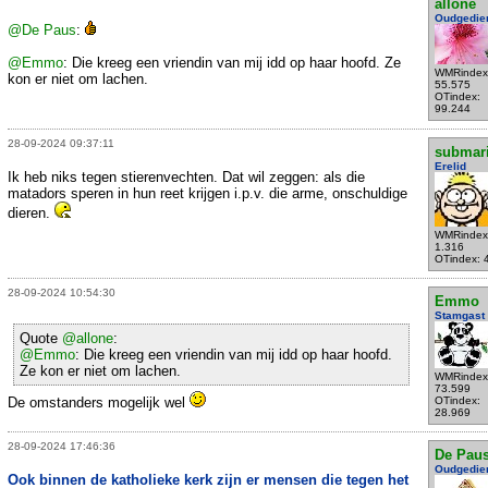
allone
Oudgedie
@De Paus
:
@Emmo
: Die kreeg een vriendin van mij idd op haar hoofd. Ze
WMRindex
kon er niet om lachen.
55.575
OTindex:
99.244
28-09-2024 09:37:11
submar
Erelid
Ik heb niks tegen stierenvechten. Dat wil zeggen: als die
matadors speren in hun reet krijgen i.p.v. die arme, onschuldige
dieren.
WMRindex
1.316
OTindex: 
28-09-2024 10:54:30
Emmo
Stamgast
Quote
@allone
:
@Emmo
: Die kreeg een vriendin van mij idd op haar hoofd.
Ze kon er niet om lachen.
WMRindex
73.599
De omstanders mogelijk wel
OTindex:
28.969
28-09-2024 17:46:36
De Pau
Oudgedie
Ook binnen de katholieke kerk zijn er mensen die tegen het