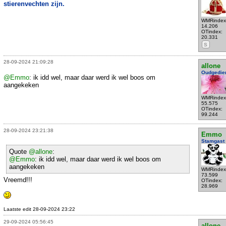
stierenvechten zijn.
WMRindex
14.206
OTindex:
20.331
S
28-09-2024 21:09:28
allone
Oudgedie
@Emmo
: ik idd wel, maar daar werd ik wel boos om
aangekeken
WMRindex
55.575
OTindex:
99.244
28-09-2024 23:21:38
Emmo
Stamgast
Quote
@allone
:
@Emmo
: ik idd wel, maar daar werd ik wel boos om
aangekeken
WMRindex
73.599
Vreemd!!!
OTindex:
28.969
Laatste edit 28-09-2024 23:22
29-09-2024 05:56:45
allone