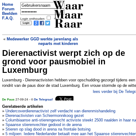
Waar
Home
Forum
Maar
Beelden
F.A.Q.
Login onthouden
Raar
«
Medewerker GGD werkte jarenlang als
neparts met kinderen
Dierenactivist werpt zich op de
Japanner (88 jaar) bijna halve eeuw in
dodencel - en dat blijkt nu onterecht
»
grond voor pausmobiel in
Luxemburg
Luxemburg - Dierenactivisten hebben voor opschudding gezorgd tijdens een
rondrit van de paus door de stad Luxemburg. Een vrouw stormde op de witt
lees verder bij De Telegr
De Paus
27-09-24 - ©
De Telegraaf
Gerelateerde artikelen
»
Undercoverdierenactivist zelf verdacht van dierenmishandeling
»
Dierenactivisten van Schiermonnikoog gezet
»
Columbiaanse anti-stierengevecht activiste steekt 2500 naalden in haar ru
»
Spaanse stierenvechter gedood in de arena
»
Stieren op slag dood in arena na frontale botsing
»
5 miljoen: Iedere Nederlander betaalt mee aan het Spaanse stierenvechte