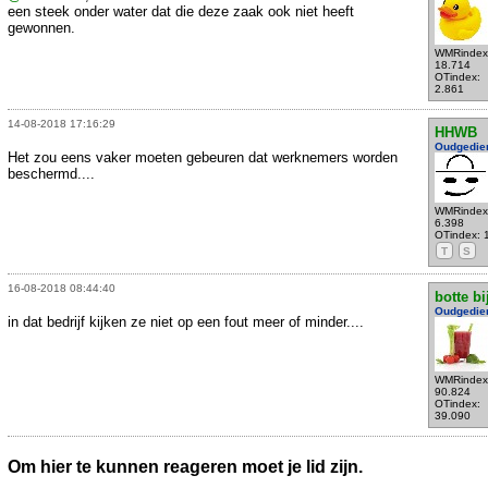
een steek onder water dat die deze zaak ook niet heeft
gewonnen.
WMRindex
18.714
OTindex:
2.861
14-08-2018 17:16:29
HHWB
Oudgedie
Het zou eens vaker moeten gebeuren dat werknemers worden
beschermd....
WMRindex
6.398
OTindex: 
T
S
16-08-2018 08:44:40
botte bi
Oudgedie
in dat bedrijf kijken ze niet op een fout meer of minder....
WMRindex
90.824
OTindex:
39.090
Om hier te kunnen reageren moet je lid zijn.