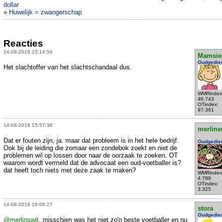
dollar
»
Huwelijk = zwangerschap
Reacties
14-08-2018 15:14:50
Mamsie
Oudgedie
Het slachtoffer van het slachtschandaal dus.
WMRindex
46.743
OTindex:
97.361
14-08-2018 15:57:38
merlins
Dat er fouten zijn, ja. maar dat probleem is in het hele bedrijf.
Oudgedie
Ook bij de leiding die zomaar een zondebok zoekt en niet de
problemen wil op lossen door naar de oorzaak te zoeken. OT
waarom wordt vermeld dat de advocaat een oud-voetballer is?
dat heeft toch niets met deze zaak te maken?
WMRindex
4.789
OTindex:
3.325
14-08-2018 16:06:27
stora
Oudgedie
@merlinswit
, misschien was het niet zo'n beste voetballer en nu