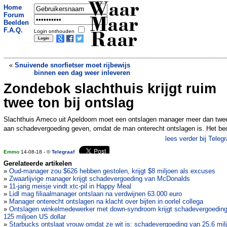
Waar
Home
Forum
Maar
Beelden
F.A.Q.
Login onthouden
Raar
«
Snuivende snorfietser moet rijbewijs
binnen een dag weer inleveren
Zondebok slachthuis krijgt ruim
Wetenschappers stuiten per ongeluk op
eet-wat-je-wil-pil
»
twee ton bij ontslag
Slachthuis Ameco uit Apeldoorn moet een ontslagen manager meer dan twe
aan schadevergoeding geven, omdat de man onterecht ontslagen is. Het bed
lees verder bij Telegr
Emmo
14-08-18 - ©
Telegraaf
Gerelateerde artikelen
»
Oud-manager zou $626 hebben gestolen, krijgt $8 miljoen als excuses
»
Zwaarlijvige manager krijgt schadevergoeding van McDonalds
»
11-jarig meisje vindt xtc-pil in Happy Meal
»
Lidl mag filiaalmanager ontslaan na verdwijnen 63.000 euro
»
Manager onterecht ontslagen na klacht over bijten in oorlel collega
»
Ontslagen winkelmedewerker met down-syndroom krijgt schadevergoedin
125 miljoen US dollar
»
Starbucks ontslaat vrouw omdat ze wit is: schadevergoeding van 25,6 mil