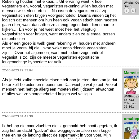
Rekening houden met elkaar.... Uit ervaring weet ik hoe
Wnplts: Oo
vegetariërs en, vooral, veganisten rekening willen houden met
Soubu
mensen welk vlees eten.... Nu eisen de veganisten dat zij
T
S
veganistisch eten krijgen voorgeschoteld. Daarna vinden zij het
logisch dat mensen om hun heen ook veganistisch eten moeten
gaan eten, want dan zitten ze alsnog tegen dode dieren aan te
kijken.... En voor je het weet moet heel het vliegtuig
veganistisch voer krijgen, want anders zien ze allemaal tussen
dierenbeulen....
Als er een groep is welk geen rekening wil houden met anderen,
moet je vooral bij die linkse woke aanbiddende veganisten
zijn.... Over het algemeen, want niet iedere vegetariër of
veganist is zo, zijn de meeste veganisten egoïstische
leugenachtige hypocriete rot volk....
22-05-2023 22:33:04
Mamsie
Oudgedie
Als je écht zulke speciale eisen stelt aan je eten, dan kan je dat
beter zelf bereiden en meenemen. Dat weet je wat je eet. Vooral
mensen met heftige allergieën moeten niet lijdzaam afwachten
of alles wat ze voorgeschoteld krijgen wel veilig is.
WMRindex
46.743
OTindex:
97.361
23-05-2023 01:41:30
omabe
Oudgedie
Ik heb op die paar vluchten die ik gemaakt heb nooit gegeten, ik
zag het en dacht "gadver" dus weggegeven alleen een kopje
thee en na de landing direct de supermarkt in voor voer. Mijn