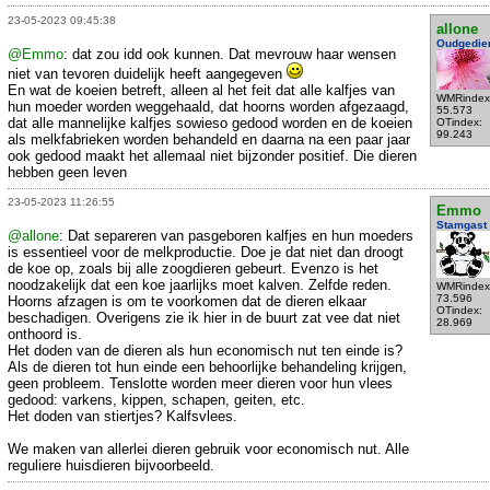
23-05-2023 09:45:38
allone
Oudgedie
@Emmo
: dat zou idd ook kunnen. Dat mevrouw haar wensen
niet van tevoren duidelijk heeft aangegeven
En wat de koeien betreft, alleen al het feit dat alle kalfjes van
WMRindex
hun moeder worden weggehaald, dat hoorns worden afgezaagd,
55.573
dat alle mannelijke kalfjes sowieso gedood worden en de koeien
OTindex:
99.243
als melkfabrieken worden behandeld en daarna na een paar jaar
ook gedood maakt het allemaal niet bijzonder positief. Die dieren
hebben geen leven
23-05-2023 11:26:55
Emmo
Stamgast
@allone
: Dat separeren van pasgeboren kalfjes en hun moeders
is essentieel voor de melkproductie. Doe je dat niet dan droogt
de koe op, zoals bij alle zoogdieren gebeurt. Evenzo is het
noodzakelijk dat een koe jaarlijks moet kalven. Zelfde reden.
WMRindex
73.596
Hoorns afzagen is om te voorkomen dat de dieren elkaar
OTindex:
beschadigen. Overigens zie ik hier in de buurt zat vee dat niet
28.969
onthoord is.
Het doden van de dieren als hun economisch nut ten einde is?
Als de dieren tot hun einde een behoorlijke behandeling krijgen,
geen probleem. Tenslotte worden meer dieren voor hun vlees
gedood: varkens, kippen, schapen, geiten, etc.
Het doden van stiertjes? Kalfsvlees.
We maken van allerlei dieren gebruik voor economisch nut. Alle
reguliere huisdieren bijvoorbeeld.