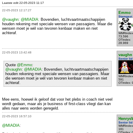
Laatste edit 22-05-2023 11:17
22-05-2023 12:17:27
Emmo
Stamgast
@vaughn
:
@MIADIA
: Bovendien, luchtvaartmaatschappijen
houden rekening met speciale wensen van passagiers. Maar die
wensen moet je wél van tevoren kenbaar maken en niet
achteraf.
WMRindex
73.596
OTindex:
28.969
22-05-2023 13:42:48
vaughn
Senior lid
Quote
@Emmo
:
@vaughn
:
@MIADIA
: Bovendien, luchtvaartmaatschappijen
houden rekening met speciale wensen van passagiers. Maar
WMRindex
die wensen moet je wél van tevoren kenbaar maken en niet
591
achteraf.
OTindex: 
Mee eens, hoewel ik geloof dat voor het plebs in coach niet veel
wordt gedaan, maar als je business of first-class vliegt dan kan
alles naar wens worden geregeld.
22-05-2023 16:57:10
Henrys
Senior lid
@MIADIA
:
WMRindex
181
OTindex: 