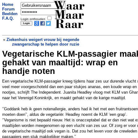
Waar
Home
Forum
Maar
Beelden
F.A.Q.
Login onthouden
Raar
«
Ziekenhuis weigert vrouw bij negende
zwangerschap te helpen door ruzie
Vegetarische KLM-passagier maa
Qatar zit half jaar na WK met nutteloze
stadions: 'Nu is de waanzin pas echt
gehakt van maaltijd: wrap en
zichtbaar'
»
handje noten
Een vegetarische KLM-passagier kreeg tijdens haar zes uur durende vlucht 
veel meer voorgeschoteld dan een paar stukjes ananas, een koude wrap en
nootjes, schrijft The Independent. Juanita Headley vloog met KLM van Gha
naar het Verenigd Koninkrijk, en maakt gehakt van de karige maaltijd.
‘’Goddank heb ik geen notenallergie, anders had ik het met een fruitrantsoen
moeten doen’’, aldus de vegetariër. Headley noemt de KLM ‘een grap’.
‘’Veganisme is niet bepaald nieuw. Het is onacceptabel dat er dan niet wat e
maaltijden worden meegenomen op een vlucht van zes uur. Of zorg er voor 
de vegetarische maaltijd ook vegan is. Dat zou het leven voor de crewleden
passagiers een stuk makkelijker maken.’’