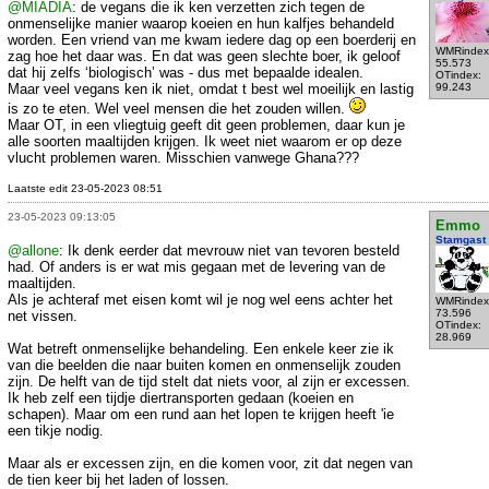
@MIADIA
: de vegans die ik ken verzetten zich tegen de
onmenselijke manier waarop koeien en hun kalfjes behandeld
worden. Een vriend van me kwam iedere dag op een boerderij en
WMRindex
zag hoe het daar was. En dat was geen slechte boer, ik geloof
55.573
dat hij zelfs ‘biologisch’ was - dus met bepaalde idealen.
OTindex:
Maar veel vegans ken ik niet, omdat t best wel moeilijk en lastig
99.243
is zo te eten. Wel veel mensen die het zouden willen.
Maar OT, in een vliegtuig geeft dit geen problemen, daar kun je
alle soorten maaltijden krijgen. Ik weet niet waarom er op deze
vlucht problemen waren. Misschien vanwege Ghana???
Laatste edit 23-05-2023 08:51
23-05-2023 09:13:05
Emmo
Stamgast
@allone
: Ik denk eerder dat mevrouw niet van tevoren besteld
had. Of anders is er wat mis gegaan met de levering van de
maaltijden.
Als je achteraf met eisen komt wil je nog wel eens achter het
WMRindex
73.596
net vissen.
OTindex:
28.969
Wat betreft onmenselijke behandeling. Een enkele keer zie ik
van die beelden die naar buiten komen en onmenselijk zouden
zijn. De helft van de tijd stelt dat niets voor, al zijn er excessen.
Ik heb zelf een tijdje diertransporten gedaan (koeien en
schapen). Maar om een rund aan het lopen te krijgen heeft 'ie
een tikje nodig.
Maar als er excessen zijn, en die komen voor, zit dat negen van
de tien keer bij het laden of lossen.