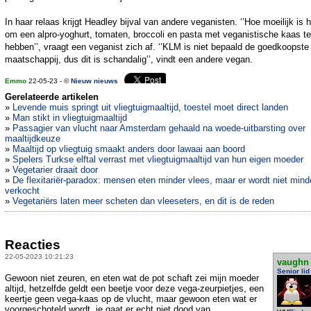
In haar relaas krijgt Headley bijval van andere veganisten. ‘’Hoe moeilijk is h
om een alpro-yoghurt, tomaten, broccoli en pasta met veganistische kaas te
hebben’’, vraagt een veganist zich af. ‘’KLM is niet bepaald de goedkoopste
maatschappij, dus dit is schandalig’’, vindt een andere vegan.
Emmo
22-05-23 - ©
Nieuw nieuws
Gerelateerde artikelen
»
Levende muis springt uit vliegtuigmaaltijd, toestel moet direct landen
»
Man stikt in vliegtuigmaaltijd
»
Passagier van vlucht naar Amsterdam gehaald na woede-uitbarsting over
maaltijdkeuze
»
Maaltijd op vliegtuig smaakt anders door lawaai aan boord
»
Spelers Turkse elftal verrast met vliegtuigmaaltijd van hun eigen moeder
»
Vegetarier draait door
»
De flexitariër-paradox: mensen eten minder vlees, maar er wordt niet mind
verkocht
»
Vegetariërs laten meer scheten dan vleeseters, en dit is de reden
Reacties
22-05-2023 10:21:23
vaughn
Senior lid
Gewoon niet zeuren, en eten wat de pot schaft zei mijn moeder
altijd, hetzelfde geldt een beetje voor deze vega-zeurpietjes, een
keertje geen vega-kaas op de vlucht, maar gewoon eten wat er
voorgeschoteld wordt, je gaat er echt niet dood van.