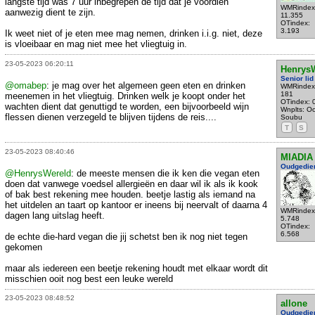
langste tijd was 7 uur inbegrepen de tijd dat je voordien
WMRindex
aanwezig dient te zijn.
11.355
OTindex:
3.193
Ik weet niet of je eten mee mag nemen, drinken i.i.g. niet, deze
is vloeibaar en mag niet mee het vliegtuig in.
23-05-2023 06:20:11
Henrys
Senior lid
@omabep
: je mag over het algemeen geen eten en drinken
WMRindex
181
meenemen in het vliegtuig. Drinken welk je koopt onder het
OTindex: 
wachten dient dat genuttigd te worden, een bijvoorbeeld wijn
Wnplts: Oo
flessen dienen verzegeld te blijven tijdens de reis....
Soubu
T
S
23-05-2023 08:40:46
MIADIA
Oudgedie
@HenrysWereld
: de meeste mensen die ik ken die vegan eten
doen dat vanwege voedsel allergieën en daar wil ik als ik kook
of bak best rekening mee houden. beetje lastig als iemand na
het uitdelen an taart op kantoor er ineens bij neervalt of daarna 4
WMRindex
dagen lang uitslag heeft.
5.748
OTindex:
6.568
de echte die-hard vegan die jij schetst ben ik nog niet tegen
gekomen
maar als iedereen een beetje rekening houdt met elkaar wordt dit
misschien ooit nog best een leuke wereld
23-05-2023 08:48:52
allone
Oudgedie