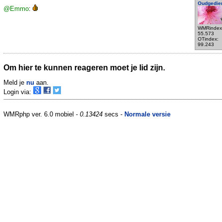
Oudgedie
@Emmo
:
WMRindex
55.573
OTindex:
99.243
Om hier te kunnen reageren moet je lid zijn.
Meld je
nu
aan.
Login via:
WMRphp ver. 6.0 mobiel -
0.13424
secs -
Normale versie