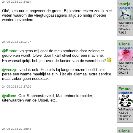
24-05-2023 10:24:14
venzje
Oudgedie
Oké, zes uur is ongeveer de grens. Bij kortere reizen zou ik niet
weten waarom die vliegtuigpassagiers altijd zo nodig moeten
worden gevoederd.
WMRindex
22.626
OTindex:
7.917
24-05-2023 11:12:07
allone
Oudgedie
@Emmo
: volgens mij gaat de melkproductie door zolang er
gedronken wordt. Ofwel door t kalf ofwel door een machine.
En waarschijnlijk heb je t over de koeien van de weerribben?
WMRindex
55.573
@venzje
: vind ik ook. En zelfs bij langere reizen hoeft t niet
OTindex:
99.243
perse een warme maaltijd te zijn. Het ais allemaal extra service
maar zeker geen noodzaak.
24-05-2023 16:27:52
Emmo
Stamgast
@allone
: Ook Staphorsterveld, Mastenbroekerpolder,
uiterwaarden van de IJssel, etc.
WMRindex
73.596
OTindex:
28.969
24-05-2023 22:28:46
allone