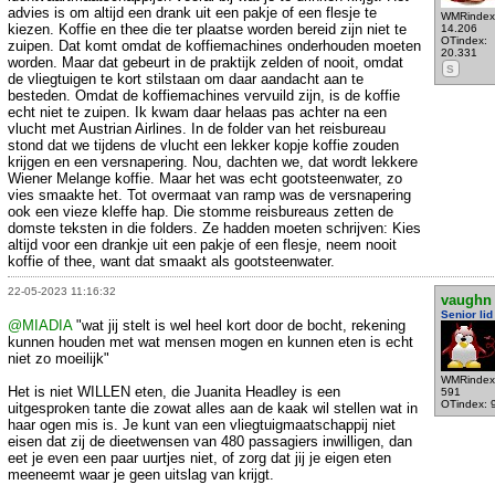
advies is om altijd een drank uit een pakje of een flesje te
WMRindex
kiezen. Koffie en thee die ter plaatse worden bereid zijn niet te
14.206
OTindex:
zuipen. Dat komt omdat de koffiemachines onderhouden moeten
20.331
worden. Maar dat gebeurt in de praktijk zelden of nooit, omdat
S
de vliegtuigen te kort stilstaan om daar aandacht aan te
besteden. Omdat de koffiemachines vervuild zijn, is de koffie
echt niet te zuipen. Ik kwam daar helaas pas achter na een
vlucht met Austrian Airlines. In de folder van het reisbureau
stond dat we tijdens de vlucht een lekker kopje koffie zouden
krijgen en een versnapering. Nou, dachten we, dat wordt lekkere
Wiener Melange koffie. Maar het was echt gootsteenwater, zo
vies smaakte het. Tot overmaat van ramp was de versnapering
ook een vieze kleffe hap. Die stomme reisbureaus zetten de
domste teksten in die folders. Ze hadden moeten schrijven: Kies
altijd voor een drankje uit een pakje of een flesje, neem nooit
koffie of thee, want dat smaakt als gootsteenwater.
22-05-2023 11:16:32
vaughn
Senior lid
@MIADIA
"wat jij stelt is wel heel kort door de bocht, rekening
kunnen houden met wat mensen mogen en kunnen eten is echt
niet zo moeilijk"
WMRindex
Het is niet WILLEN eten, die Juanita Headley is een
591
OTindex: 
uitgesproken tante die zowat alles aan de kaak wil stellen wat in
haar ogen mis is. Je kunt van een vliegtuigmaatschappij niet
eisen dat zij de dieetwensen van 480 passagiers inwilligen, dan
eet je even een paar uurtjes niet, of zorg dat jij je eigen eten
meeneemt waar je geen uitslag van krijgt.