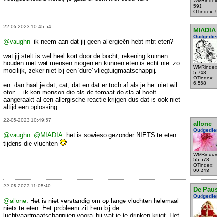
WMRindex
591
OTindex: 
22-05-2023 10:45:54
MIADIA
Oudgedie
@vaughn
: ik neem aan dat jij geen allergieën hebt mbt eten?
wat jij stelt is wel heel kort door de bocht, rekening kunnen
houden met wat mensen mogen en kunnen eten is echt niet zo
WMRindex
moeilijk, zeker niet bij een 'dure' vliegtuigmaatschappij.
5.748
OTindex:
6.568
en: dan haal je dat, dat, dat en dat er toch af als je het niet wil
eten... ik ken mensen die als de tomaat de sla al heeft
aangeraakt al een allergische reactie krijgen dus dat is ook niet
altijd een oplossing.
22-05-2023 10:49:57
allone
Oudgedie
@vaughn
:
@MIADIA
: het is sowieso gezonder NIETS te eten
tijdens die vluchten
WMRindex
55.573
OTindex:
99.243
22-05-2023 11:05:40
De Pau
Oudgedie
@allone
: Het is niet verstandig om op lange vluchten helemaal
niets te eten. Het probleem zit hem bij de
luchtvaartmaatschappijen vooral bij wat je te drinken krijgt. Het