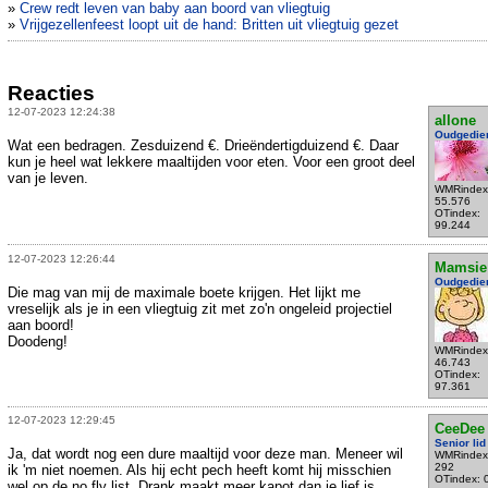
»
Crew redt leven van baby aan boord van vliegtuig
»
Vrijgezellenfeest loopt uit de hand: Britten uit vliegtuig gezet
Reacties
12-07-2023 12:24:38
allone
Oudgedie
Wat een bedragen. Zesduizend €. Drieëndertigduizend €. Daar
kun je heel wat lekkere maaltijden voor eten. Voor een groot deel
van je leven.
WMRindex
55.576
OTindex:
99.244
12-07-2023 12:26:44
Mamsie
Oudgedie
Die mag van mij de maximale boete krijgen. Het lijkt me
vreselijk als je in een vliegtuig zit met zo'n ongeleid projectiel
aan boord!
Doodeng!
WMRindex
46.743
OTindex:
97.361
12-07-2023 12:29:45
CeeDee
Senior lid
Ja, dat wordt nog een dure maaltijd voor deze man. Meneer wil
WMRindex
292
ik 'm niet noemen. Als hij echt pech heeft komt hij misschien
OTindex: 
wel op de no fly list. Drank maakt meer kapot dan je lief is.