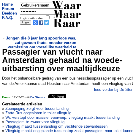
Waar
Home
Forum
Maar
Beelden
F.A.Q.
Login onthouden
Raar
«
Jongen die 8 jaar lang spoorloos was,
zat gewoon thuis: moeder verzon
vermissing om vreselijke waarheid te
Passagier van vlucht naar
Hoge Raad berispt rechter die
verhullen
complottheorie MH17 verspreidt
»
Amsterdam gehaald na woede-
uitbarsting over maaltijdkeuze
Door het onhandelbare gedrag van een businessclasspassagier op een vluc
van de Amerikaanse stad Houston naar Amsterdam heeft een vliegtuig van 
lees verder bij De Sten
Emmo
12-07-23 - ©
De Stentor
Gerelateerde artikelen
»
Zoenpoging zorgt voor tussenlanding
»
Zatte Rus opgesloten in toilet vliegtuig
»
Wc verstopt door massief voorwerp: vliegtuig maakt tussenlanding
»
Passagiers te zwaar voor vliegtuig
»
Vliegtuig maakt tussenlanding om vechtende stewardessen
»
Vliegtuig maakt ongeplande tussenstop zodat passagiers naar toilet kunn