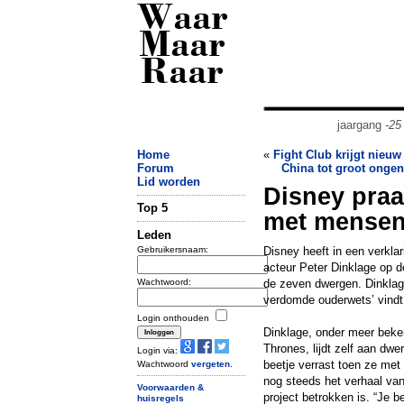
Waar
Maar
Raar
jaargang
-25
Home
«
Fight Club krijgt nieuw 
Forum
China tot groot onge
Lid worden
Disney praa
Top 5
met mensen
Leden
Gebruikersnaam:
Disney heeft in een verkla
acteur Peter Dinklage op d
Wachtwoord:
de zeven dwergen. Dinklag
verdomde ouderwets’ vindt
Login onthouden
Dinklage, onder meer beken
Thrones, lijdt zelf aan dwe
Login via:
beetje verrast toen ze met t
Wachtwoord
vergeten
.
nog steeds het verhaal van
Voorwaarden &
project betrokken is. “Je 
huisregels