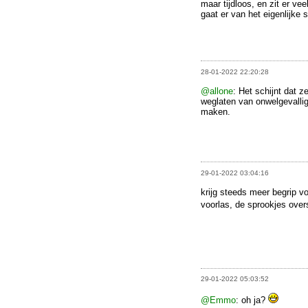
maar tijdloos, en zit er ve
gaat er van het eigenlijke s
28-01-2022 22:20:28
@allone
: Het schijnt dat z
weglaten van onwelgevalli
maken.
29-01-2022 03:04:16
krijg steeds meer begrip vo
voorlas, de sprookjes ove
29-01-2022 05:03:52
@Emmo
: oh ja?