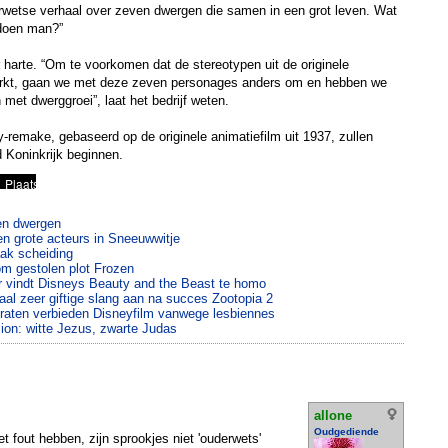
wetse verhaal over zeven dwergen die samen in een grot leven. Wat
doen man?”
r harte. “Om te voorkomen dat de stereotypen uit de originele
terkt, gaan we met deze zeven personages anders om en hebben we
et dwerggroei”, laat het bedrijf weten.
remake, gebaseerd op de originele animatiefilm uit 1937, zullen
 Koninkrijk beginnen.
en dwergen
n grote acteurs in Sneeuwwitje
aak scheiding
om gestolen plot Frozen
r vindt Disneys Beauty and the Beast te homo
al zeer giftige slang aan na succes Zootopia 2
raten verbieden Disneyfilm vanwege lesbiennes
on: witte Jezus, zwarte Judas
allone
Oudgediende
t fout hebben, zijn sprookjes niet 'ouderwets'