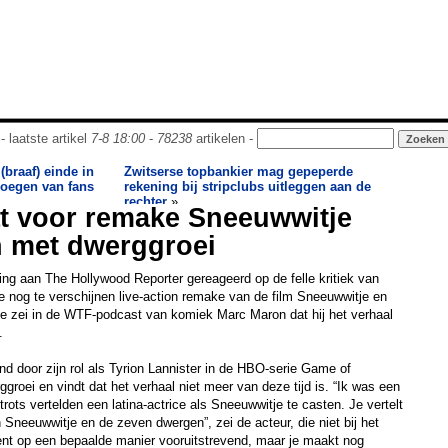
- laatste artikel
7-8 18:00
-
78238
artikelen -
(braaf) einde in
Zwitserse topbankier mag gepeperde
noegen van fans
rekening bij stripclubs uitleggen aan de
rechter
»
t voor remake Sneeuwwitje
 met dwerggroei
ring aan The Hollywood Reporter gereageerd op de felle kritiek van
e nog te verschijnen live-action remake van de film Sneeuwwitje en
e zei in de WTF-podcast van komiek Marc Maron dat hij het verhaal
.
d door zijn rol als Tyrion Lannister in de HBO-serie Game of
rggroei en vindt dat het verhaal niet meer van deze tijd is. “Ik was een
rots vertelden een ​​latina-actrice als Sneeuwwitje te casten. Je vertelt
 Sneeuwwitje en de zeven dwergen”, zei de acteur, die niet bij het
bent op een bepaalde manier vooruitstrevend, maar je maakt nog