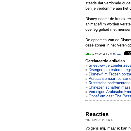
steeds dat verdomde ouder
ben je verdomme aan het 
Disney neemt de kritiek te
animatiefilm worden vers
overleg gehad met mensen m
De opnames van de Disney-
deze zomer in het Verenigd
allone
28-01-22 - ©
Trouw
Gerelateerde artikelen
»
Sneeuwwitje zonder zev
»
Dwergen protesteren tege
»
Disney-film Frozen oorz
»
Peruaanse naar rechter 
»
Russische parlementarie
»
Chinezen schaffen massa
»
Verenigde Arabische Emi
»
Ophef om cast The Passi
Reacties
28-01-2022 20:56:48
Volgens mij, maar ik kan he