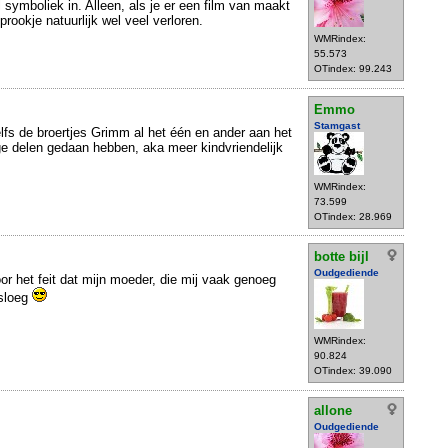
el symboliek in. Alleen, als je er een film van maakt
prookje natuurlijk wel veel verloren.
WMRindex:
55.573
OTindex: 99.243
Emmo
Stamgast
elfs de broertjes Grimm al het één en ander aan het
ge delen gedaan hebben, aka meer kindvriendelijk
WMRindex:
73.599
OTindex: 28.969
botte bijl
Oudgediende
or het feit dat mijn moeder, die mij vaak genoeg
rsloeg
WMRindex:
90.824
OTindex: 39.090
allone
Oudgediende