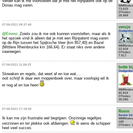
Verder kan ik me voorstellen dat je met het Rijnpatent ook op de
Donau mag varen.
WMRindex
73.625
OTindex:
28.969
07-09-2021 09:37:46
venzje
Oudgedie
@Emmo
: Zoiets zou ik me ook kunnen voorstellen, maar als ik
het opzoek vind ik alleen dat je met een Rijnpatent mag varen
op de Rijn tussen het Spijksche Veer (km 857,40) en Bazel
WMRindex
(Mittlere Rheinbrucke km 166,64). Er staat niks over andere
22.626
vaarwegen.
OTindex:
7.917
07-09-2021 11:08:25
botte bi
Oudgedie
Slowaken en regels, dat weet af en toe wat....
ooit schrijf ik daar een moppenboek over, maar voorlopig wil ik
er nog af en toe heen
WMRindex
90.824
OTindex:
39.090
07-09-2021 17:18:56
Ronin
Senior lid
Ik kan me zijn frustratie wel begrijpen. Onzinnige regeltjes
WMRindex
189
verzinnen en ter plekke ook afdwingen.
Ik wens de schipper
OTindex: 
heel veel succes.