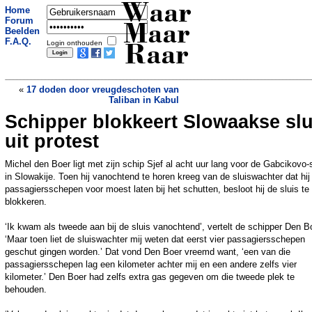
Waar
Home
Forum
Maar
Beelden
F.A.Q.
Login onthouden
Raar
«
17 doden door vreugdeschoten van
Taliban in Kabul
Schipper blokkeert Slowaakse slu
Halfversnipperde Banksy opnieuw
onder de hamer, kan 7 miljoen
uit protest
opleveren
»
Michel den Boer ligt met zijn schip Sjef al acht uur lang voor de Gabcikovo-
in Slowakije. Toen hij vanochtend te horen kreeg van de sluiswachter dat hij
passagiersschepen voor moest laten bij het schutten, besloot hij de sluis te
blokkeren.
‘Ik kwam als tweede aan bij de sluis vanochtend’, vertelt de schipper Den B
‘Maar toen liet de sluiswachter mij weten dat eerst vier passagiersschepen
geschut gingen worden.’ Dat vond Den Boer vreemd want, ‘een van die
passagiersschepen lag een kilometer achter mij en een andere zelfs vier
kilometer.’ Den Boer had zelfs extra gas gegeven om die tweede plek te
behouden.