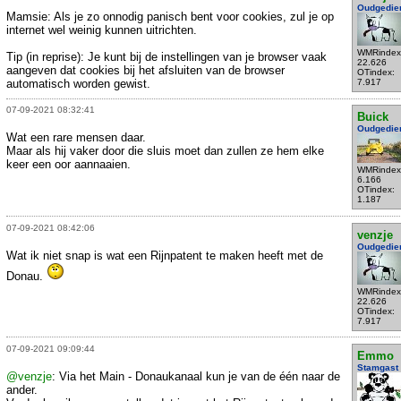
Oudgedie
Mamsie: Als je zo onnodig panisch bent voor cookies, zul je op
internet wel weinig kunnen uitrichten.
WMRindex
Tip (in reprise): Je kunt bij de instellingen van je browser vaak
22.626
aangeven dat cookies bij het afsluiten van de browser
OTindex:
automatisch worden gewist.
7.917
07-09-2021 08:32:41
Buick
Oudgedie
Wat een rare mensen daar.
Maar als hij vaker door die sluis moet dan zullen ze hem elke
keer een oor aannaaien.
WMRindex
6.166
OTindex:
1.187
07-09-2021 08:42:06
venzje
Oudgedie
Wat ik niet snap is wat een Rijnpatent te maken heeft met de
Donau.
WMRindex
22.626
OTindex:
7.917
07-09-2021 09:09:44
Emmo
Stamgast
@venzje
: Via het Main - Donaukanaal kun je van de één naar de
ander.