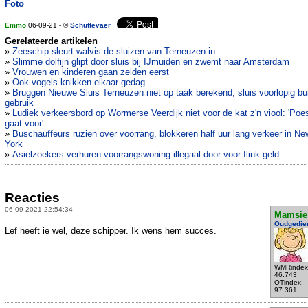
Foto
Emmo
06-09-21 - ©
Schuttevaer
Gerelateerde artikelen
»
Zeeschip sleurt walvis de sluizen van Terneuzen in
»
Slimme dolfijn glipt door sluis bij IJmuiden en zwemt naar Amsterdam
»
Vrouwen en kinderen gaan zelden eerst
»
Ook vogels knikken elkaar gedag
»
Bruggen Nieuwe Sluis Terneuzen niet op taak berekend, sluis voorlopig bu
gebruik
»
Ludiek verkeersbord op Wormerse Veerdijk niet voor de kat z'n viool: 'Poe
gaat voor'
»
Buschauffeurs ruziën over voorrang, blokkeren half uur lang verkeer in Ne
York
»
Asielzoekers verhuren voorrangswoning illegaal door voor flink geld
Reacties
06-09-2021 22:54:34
Mamsie
Oudgedie
Lef heeft ie wel, deze schipper. Ik wens hem succes.
WMRindex
46.743
OTindex:
97.361