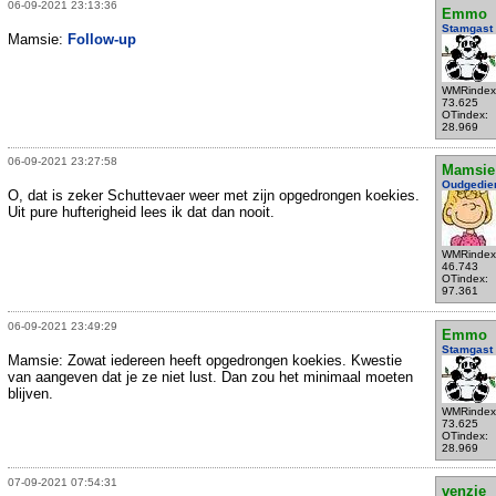
06-09-2021 23:13:36
Emmo
Stamgast
Mamsie:
Follow-up
WMRindex
73.625
OTindex:
28.969
06-09-2021 23:27:58
Mamsie
Oudgedie
O, dat is zeker Schuttevaer weer met zijn opgedrongen koekies.
Uit pure hufterigheid lees ik dat dan nooit.
WMRindex
46.743
OTindex:
97.361
06-09-2021 23:49:29
Emmo
Stamgast
Mamsie: Zowat iedereen heeft opgedrongen koekies. Kwestie
van aangeven dat je ze niet lust. Dan zou het minimaal moeten
blijven.
WMRindex
73.625
OTindex:
28.969
07-09-2021 07:54:31
venzje