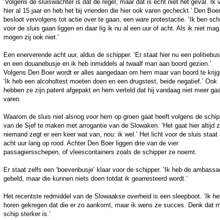
‘Volgens de sluiswachter is dat de regel, maar dat is echt niet het geval. Ik 
hier al 15 jaar en heb het bij vrienden die hier ook varen gecheckt.’ Den Boe
besloot vervolgens tot actie over te gaan, een ware protestactie. ‘Ik ben sch
voor de sluis gaan liggen en daar lig ik nu al een uur of acht. Als ik niet mag
mogen zij ook niet.’
Een enerverende acht uur, aldus de schipper. ‘Er staat hier nu een politiebus
en een douanebusje en ik heb inmiddels al twaalf man aan boord gezien.’
Volgens Den Boer wordt er alles aangedaan om hem maar van boord te krijg
‘Ik heb een alcoholtest moeten doen en een drugstest, beide negatief.’ Ook
hebben ze zijn patent afgepakt en hem verteld dat hij vandaag niet meer ga
varen.
Waarom de sluis niet alsnog voor hem op groen gaat heeft volgens de schip
van de Sjef te maken met arrogantie van de Slowaken. ‘Het gaat hier altijd 
niemand zegt er een keer wat van, nou: ik wel.’ Het licht voor de sluis staat 
acht uur lang op rood. Achter Den Boer liggen drie van de vier
passagiersschepen, of vleescontainers zoals de schipper ze noemt.
Er staat zelfs een ‘boevenbusje’ klaar voor de schipper. ‘Ik heb de ambassa
gebeld, maar die kunnen niets doen totdat ik gearresteerd wordt.’
Het recentste redmiddel van de Slowaakse overheid is een sleepboot. ‘Ik he
horen gekregen dat die er zo aankomt, maar ik wens ze succes. Denk dat m
schip sterker is.’