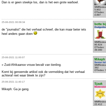
Dan is er geen steekje los, dan is het een grote warboel.
WMRindex
5.802
OTindex:
4.897
25-06-2021 00:09:34
botte bi
Oudgedie
de "journalist" die het verhaal schreef, die kan maar beter iets
heel anders gaan doen
WMRindex
90.824
OTindex:
39.090
25-06-2021 11:00:07
Mikeph
Senior lid
» Zuid-Afrikaanse vrouw bevalt van tienling.
WMRindex
392
OTindex: 
Komt bij genoemde artikel ook de vermelding dat het verhaal
achteraf niet waar bleek te zijn?
25-06-2021 11:40:17
Sjaak
Moderator
Mikeph: Ga je gang.
WMRindex
22.412