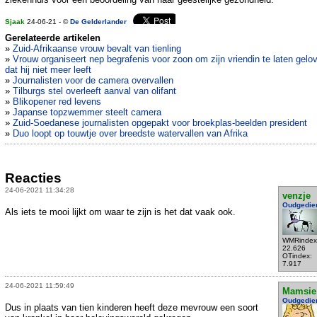
Sjaak
24-06-21 - ©
De Gelderlander
Gerelateerde artikelen
»
Zuid-Afrikaanse vrouw bevalt van tienling
»
Vrouw organiseert nep begrafenis voor zoon om zijn vriendin te laten gelo
dat hij niet meer leeft
»
Journalisten voor de camera overvallen
»
Tilburgs stel overleeft aanval van olifant
»
Blikopener red levens
»
Japanse topzwemmer steelt camera
»
Zuid-Soedanese journalisten opgepakt voor broekplas-beelden president
»
Duo loopt op touwtje over breedste watervallen van Afrika
Reacties
24-06-2021 11:34:28
venzje
Oudgedie
Als iets te mooi lijkt om waar te zijn is het dat vaak ook.
WMRindex
22.626
OTindex:
7.917
24-06-2021 11:59:49
Mamsie
Oudgedie
Dus in plaats van tien kinderen heeft deze mevrouw een soort