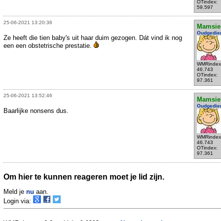
OTindex:
59.597
25-06-2021 13:20:36
Mamsie
Oudgedie
Ze heeft die tien baby's uit haar duim gezogen. Dát vind ik nog
een een obstetrische prestatie.
WMRindex
46.743
OTindex:
97.361
25-06-2021 13:52:46
Mamsie
Oudgedie
Baarlijke nonsens dus.
WMRindex
46.743
OTindex:
97.361
Om hier te kunnen reageren moet je lid zijn.
Meld je
nu
aan.
Login via: