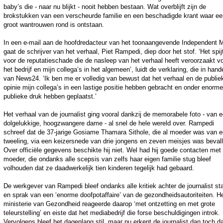
baby’s die - naar nu blijkt - nooit hebben bestaan. Wat overblijft zijn de
brokstukken van een verscheurde familie en een beschadigde krant waar ee
groot wantrouwen rond is ontstaan.
In een e-mail aan de hoofdredacteur van het toonaangevende Independent 
gaat de schrijver van het verhaal, Piet Rampedi, diep door het stof. ‘Het spi
voor de reputatieschade die de nasleep van het verhaal heeft veroorzaakt v
het bedrijf en mijn collega’s in het algemeen’, luidt de verklaring, die in hand
van News24. ‘Ik ben me er volledig van bewust dat het verhaal en de publie
opinie mijn collega’s in een lastige positie hebben gebracht en onder enorme
publieke druk hebben geplaatst.’
Het verhaal van de journalist ging vooral dankzij de memorabele foto - van 
dolgelukkige, hoogzwangere dame - al snel de hele wereld over. Rampedi
schreef dat de 37-jarige Gosiame Thamara Sithole, die al moeder was van 
tweeling, via een keizersnede van drie jongens en zeven meisjes was beval
Over officiële gegevens beschikte hij niet. Wel had hij goede contacten met
moeder, die ondanks alle scepsis van zelfs haar eigen familie stug bleef
volhouden dat ze daadwerkelijk tien kinderen tegelijk had gebaard.
De werkgever van Rampedi bleef ondanks alle kritiek achter de journalist st
en sprak van een ‘enorme doofpotaffaire’ van de gezondheidsautoriteiten. H
ministerie van Gezondheid reageerde daarop ‘met ontzetting en met grote
teleurstelling’ en eiste dat het mediabedrijf die forse beschuldigingen introk.
Vervolgens bleef het dagenlang stil, maar nu erkent de journalist dan toch da