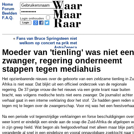
Waar
Home
Forum
Maar
Beelden
F.A.Q.
Login onthouden
Raar
«
Fans van Bruce Springsteen niet
welkom op concert na prik met
AstraZeneca
Moeder van 'tienling' was niet ee
Temperatuur loopt op tot 50 graden in
Groningse studentenflat: verhuurder
zwanger, regering onderneemt
vindt dat het wel meevalt
»
stappen tegen mediahuis
Het opzienbarende nieuws over de geboorte van een zeldzame tienling in Zu
Afrika is niet waar. Dat blijkt uit een officieel onderzoek van de regionale
regering. De 37-jarige vrouw die het nieuws via een grote krant naar buiten
bracht, was volgens medische tests niet eens zwanger. De journalist achter
verhaal gaat in een interne verklaring door het stof. ‘Ze hadden geen reden 
tegen mij te liegen over de zwangerschap. Voor mij was het een feestverhaal
Na een periode vol tegenstrijdige verklaringen en forse beschuldigingen over
weer komt er eindelijk een einde aan de soap die Zuid-Afrika de afgelopen 
in zijn greep hield. Wat begon als feelgoodverhaal met alleen maar blije parti
veranderde al snel in een eindeloze en vooral onnavolgbare zoektocht naar t