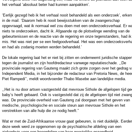
het verhaal ‘absoluut beter had kunnen aanpakken’.
‘Eerlijk gezegd heb ik het verhaal nooit behandeld als een onderzoek’, erkent
in de mail. ‘Daarom heb ik nooit bewijsstukken van de zwangerschap
opgevraagd, wat ik normaal wel zou doen met een onderzoeksverhaal. Er w
niets te onderzoeken, dacht ik. Afgaande op de plotselinge wending van de
gebeurtenissen en de reactie van de regering en onze tegenstanders, had ik
mis. Het was niet per se een feelgoodverhaal. Het was een onderzoeksverh
en had als zodanig moeten worden behandeld.’
De lokale regering laat het er niet bij zitten en onderneemt juridische stappe
tegen de journalist en zijn hoofdredacteur vanwege reputatieschade. ,,De
provinciale regering van Gauteng maakt zich grote zorgen over het gedrag 
Independent Media, in het bijzonder de redacteur van Pretoria News, de hee
Piet Rampedi’’, meldt woordvoerder Thabo Masebe aan landelijke media.
,,Het is nu door artsen vastgesteld dat mevrouw Sithole de afgelopen tijd g
baby’s heeft gebaard. Ook is vastgesteld dat zij de afgelopen tijd niet zwan
was. De provinciale overheid van Gauteng zal doorgaan met het geven van
medische, psychologische en sociale steun aan mevrouw Sithole en het
verstrekken van alle hulp die ze nodig heeft.”
Wat er met de Zuid-Afrikaanse vrouw gaat gebeuren, is niet duidelijk. Eerder
deze week werd ze opgenomen op de psychiatrische afdeling van een
ziekenhuis voor een beoordeling van haar geestelijke gezondheid.