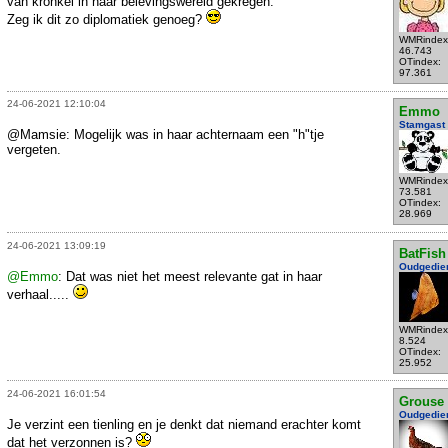
van kronkel in haar belevingswereld gekregen.
Zeg ik dit zo diplomatiek genoeg?
WMRindex
46.743
OTindex:
97.361
24-06-2021 12:10:04
Emmo
Stamgast
@Mamsie: Mogelijk was in haar achternaam een "h"tje
vergeten.
WMRindex
73.581
OTindex:
28.969
24-06-2021 13:09:19
BatFish
Oudgedie
@Emmo
: Dat was niet het meest relevante gat in haar
verhaal.....
WMRindex
8.524
OTindex:
25.952
24-06-2021 16:01:54
Grouse
Oudgedie
Je verzint een tienling en je denkt dat niemand erachter komt
dat het verzonnen is?