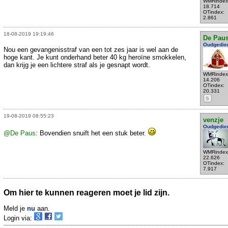
WMRindex
18.714
OTindex:
2.861
18-08-2019 19:19:46
De Pau
Oudgedie
Nou een gevangenisstraf van een tot zes jaar is wel aan de
hoge kant. Je kunt onderhand beter 40 kg heroïne smokkelen,
dan krijg je een lichtere straf als je gesnapt wordt.
WMRindex
14.206
OTindex:
20.331
S
19-08-2019 08:55:23
venzje
Oudgedie
@De Paus
: Bovendien snuift het een stuk beter.
WMRindex
22.626
OTindex:
7.917
Om hier te kunnen reageren moet je lid zijn.
Meld je
nu
aan.
Login via: