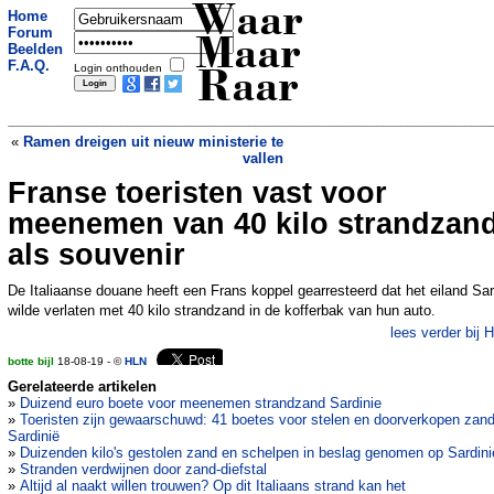
Waar
Home
Forum
Maar
Beelden
F.A.Q.
Login onthouden
Raar
«
Ramen dreigen uit nieuw ministerie te
vallen
Franse toeristen vast voor
Stijgende avocadoprijzen leiden in LA
tot valse guacamole
»
meenemen van 40 kilo strandzan
als souvenir
De Italiaanse douane heeft een Frans koppel gearresteerd dat het eiland Sar
wilde verlaten met 40 kilo strandzand in de kofferbak van hun auto.
lees verder bij 
botte bijl
18-08-19 - ©
HLN
Gerelateerde artikelen
»
Duizend euro boete voor meenemen strandzand Sardinie
»
Toeristen zijn gewaarschuwd: 41 boetes voor stelen en doorverkopen zan
Sardinië
»
Duizenden kilo's gestolen zand en schelpen in beslag genomen op Sardini
»
Stranden verdwijnen door zand-diefstal
»
Altijd al naakt willen trouwen? Op dit Italiaans strand kan het