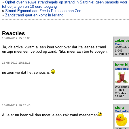
»
Ophef over nieuwe strandregels op strand in Sardinië: geen parasols voor 
tot 65-jarigen en 10 euro toegang
»
Strand Egmond aan Zee is Puinhoop aan Zee
»
Zandstrand gaat en komt in Ierland
Reacties
18-08-2019 15:07:03
zekerle
Erelid
Ja, dit artikel kwam al een keer voor over dat Italiaanse strand
WMRindex
1.643
en zijn meeneemverbod op zand. Niks meer aan toe te voegen.
OTindex: 
18-08-2019 15:32:13
botte bi
Oudgedie
nu zien we dat het serieus is
WMRindex
90.824
OTindex:
39.090
18-08-2019 16:35:45
stora
Oudgedie
Al je er nu heen wil dan moet je een zak zand meenemen