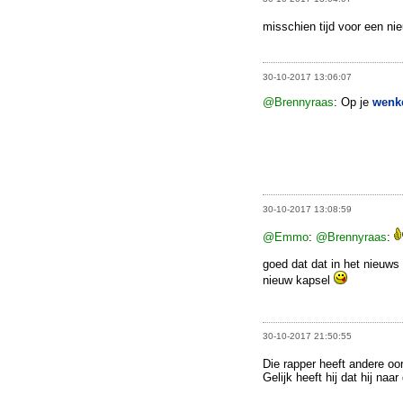
misschien tijd voor een n
30-10-2017 13:06:07
@Brennyraas
: Op je
wenk
30-10-2017 13:08:59
@Emmo
:
@Brennyraas
:
goed dat dat in het nieuws 
nieuw kapsel
30-10-2017 21:50:55
Die rapper heeft andere oorl
Gelijk heeft hij dat hij naa