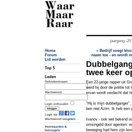
Waar
Maar
Raar
jaargang
-25
Home
«
Bedrijf voegt blo
Forum
naam toe - en wordt i
Lid worden
Dubbelgange
Top 5
twee keer o
Leden
Gebruikersnaam:
Een 22-jarige rapper uit Gr
werd hij door de politie t
Wachtwoord:
ervan wordt verdacht dat h
"Hij is mijn dubbelganger"
Login onthouden
ben niet Azim. Ik heb een 
Login via:
Ivanov - ook wel bekend o
Wachtwoord
vergeten
.
omsingeld door agenten: ee
Voorwaarden &
beweging had hem zijn lev
huisregels