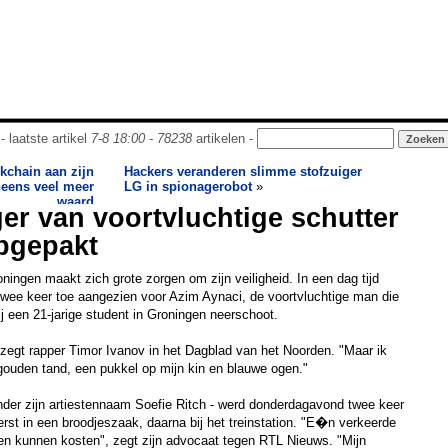
- laatste artikel
7-8 18:00
-
78238
artikelen -
ckchain aan zijn
Hackers veranderen slimme stofzuiger
neens veel meer
LG in spionagerobot
»
waard
r van voortvluchtige schutter
pgepakt
oningen maakt zich grote zorgen om zijn veiligheid. In een dag tijd
ot twee keer toe aangezien voor Azim Aynaci, de voortvluchtige man die
ij een 21-jarige student in Groningen neerschoot.
, zegt rapper Timor Ivanov in het Dagblad van het Noorden. "Maar ik
gouden tand, een pukkel op mijn kin en blauwe ogen."
nder zijn artiestennaam Soefie Ritch - werd donderdagavond twee keer
rst in een broodjeszaak, daarna bij het treinstation. "E�n verkeerde
en kunnen kosten", zegt zijn advocaat tegen RTL Nieuws. "Mijn