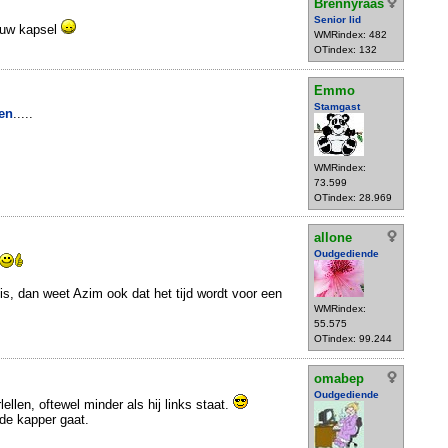
Brennyraas
Senior lid
ieuw kapsel
WMRindex: 482
OTindex: 132
Emmo
Stamgast
en
.....
WMRindex:
73.599
OTindex: 28.969
allone
Oudgediende
is, dan weet Azim ook dat het tijd wordt voor een
WMRindex:
55.575
OTindex: 99.244
omabep
Oudgediende
ellen, oftewel minder als hij links staat.
r de kapper gaat.