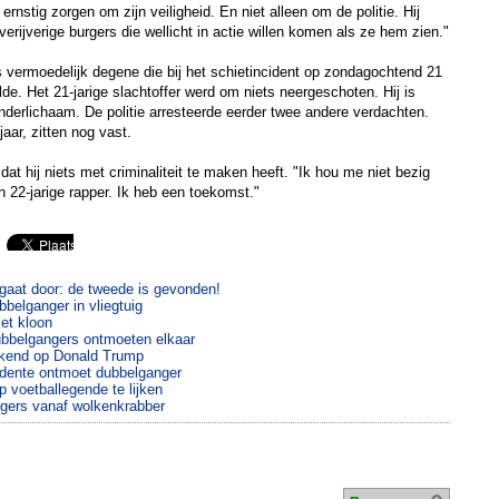
rnstig zorgen om zijn veiligheid. En niet alleen om de politie. Hij
erijverige burgers die wellicht in actie willen komen als ze hem zien."
s vermoedelijk degene die bij het schietincident op zondagochtend 21
de. Het 21-jarige slachtoffer werd om niets neergeschoten. Hij is
onderlichaam. De politie arresteerde eerder twee andere verdachten.
aar, zitten nog vast.
at hij niets met criminaliteit te maken heeft. "Ik hou me niet bezig
en 22-jarige rapper. Ik heb een toekomst."
gaat door: de tweede is gevonden!
belganger in vliegtuig
et kloon
ubbelgangers ontmoeten elkaar
rekend op Donald Trump
udente ontmoet dubbelganger
op voetballegende te lijken
ngers vanaf wolkenkrabber