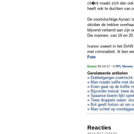
cli�nt maakt zich dan ook e
heeft ook te duchten van ov
De voortvluchtige Aynaci i
oktober de trekker overhaal
blijvend verlamd aan zijn 
Die mannen, van 19 en 20 j
Ivanov zweert in het DvhN d
met criminaliteit. Ik ben e
Foto
Emmo
30-10-17 - ©
RTL Nieuws
Gerelateerde artikelen
»
Dubbelganger-zoektocht 
»
Man maakt selfie met dub
»
Koen gaat op de koffie m
»
Bijzonder toeval: twee d
»
Spaanse boerin lijkt sp
»
Twee druppels water: st
»
Brit geeft fortuin uit om 
»
Man schiet op voorbijga
Reacties
30-10-2017 13:04:07