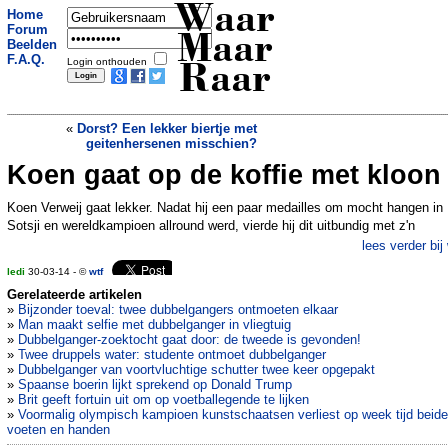
Waar
Home
Forum
Maar
Beelden
F.A.Q.
Login onthouden
Raar
«
Dorst? Een lekker biertje met
geitenhersenen misschien?
Koen gaat op de koffie met kloon
Vrouw ziet haar foto in prostitutie-
advertentie verschijnen
»
Koen Verweij gaat lekker. Nadat hij een paar medailles om mocht hangen in
Sotsji en wereldkampioen allround werd, vierde hij dit uitbundig met z'n
lees verder bij
ledi
30-03-14 - ©
wtf
Gerelateerde artikelen
»
Bijzonder toeval: twee dubbelgangers ontmoeten elkaar
»
Man maakt selfie met dubbelganger in vliegtuig
»
Dubbelganger-zoektocht gaat door: de tweede is gevonden!
»
Twee druppels water: studente ontmoet dubbelganger
»
Dubbelganger van voortvluchtige schutter twee keer opgepakt
»
Spaanse boerin lijkt sprekend op Donald Trump
»
Brit geeft fortuin uit om op voetballegende te lijken
»
Voormalig olympisch kampioen kunstschaatsen verliest op week tijd beide
voeten en handen