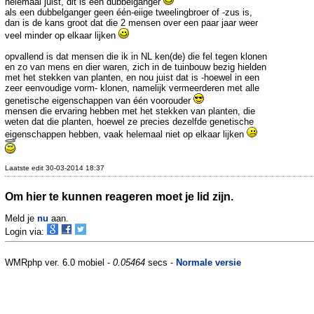
helemaal juist, dit is een dubbelganger
als een dubbelganger geen één-eiige tweelingbroer of -zus is,
dan is de kans groot dat die 2 mensen over een paar jaar weer
veel minder op elkaar lijken
opvallend is dat mensen die ik in NL ken(de) die fel tegen klonen
en zo van mens en dier waren, zich in de tuinbouw bezig hielden
met het stekken van planten, en nou juist dat is -hoewel in een
zeer eenvoudige vorm- klonen, namelijk vermeerderen met alle
genetische eigenschappen van één voorouder
mensen die ervaring hebben met het stekken van planten, die
weten dat die planten, hoewel ze precies dezelfde genetische
eigenschappen hebben, vaak helemaal niet op elkaar lijken
Laatste edit 30-03-2014 18:37
Om hier te kunnen reageren moet je lid zijn.
Meld je
nu
aan.
Login via:
WMRphp ver. 6.0 mobiel -
0.05464
secs -
Normale versie