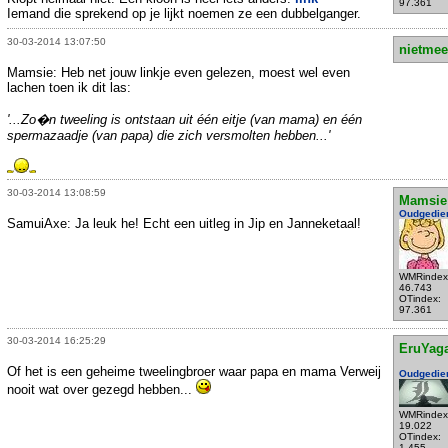
97.361
Iemand die sprekend op je lijkt noemen ze een dubbelganger.
30-03-2014 13:07:50
nietmee
Mamsie: Heb net jouw linkje even gelezen, moest wel even
lachen toen ik dit las:
'...Zo�n tweeling is ontstaan uit één eitje (van mama) en één
spermazaadje (van papa) die zich versmolten hebben...'
30-03-2014 13:08:59
Mamsie
Oudgedie
SamuiAxe: Ja leuk he! Echt een uitleg in Jip en Janneketaal!
WMRindex
46.743
OTindex:
97.361
30-03-2014 16:25:29
EruYag
Of het is een geheime tweelingbroer waar papa en mama Verweij
Oudgedie
nooit wat over gezegd hebben...
WMRindex
19.022
OTindex:
1.455