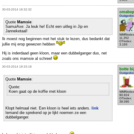
30-03-2014 18:32:32
omabe
Oudgedie
Quote
Mamsie
:
SamuiAxe: Ja leuk he! Echt een uitleg in Jip en
Janneketaal!
WMRindex
11.352
Ik moest nog beginnen met het stuk te lezen, dus bedankt dat
OTindex:
jullie mij erop gewezen hebben
3.193
Hij is inderdaad geen kloon, maar een dubbelganger dus, net
zoals ons mamsie al schreef
30-03-2014 18:33:18
botte bi
Oudgedie
Quote
Mamsie
:
Quote:
Koen gaat op de koffie met kloon
WMRindex
90.824
OTindex:
39.090
Klopt helmaal niet. Een kloon is heel iets anders.
link
Iemand die sprekend op je lijkt noemen ze een
dubbelganger.