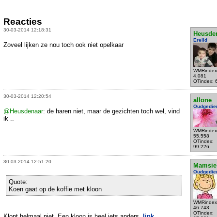
Reacties
30-03-2014 12:18:31
Heusde
Erelid
Zoveel lijken ze nou toch ook niet opelkaar
WMRindex
4.081
OTindex: 
30-03-2014 12:20:54
allone
Oudgedie
@Heusdenaar
: de haren niet, maar de gezichten toch wel, vind
ik ..
WMRindex
55.558
OTindex:
99.226
30-03-2014 12:51:20
Mamsie
Oudgedie
Quote:
Koen gaat op de koffie met kloon
WMRindex
46.743
OTindex:
Klopt helmaal niet. Een kloon is heel iets anders.
link