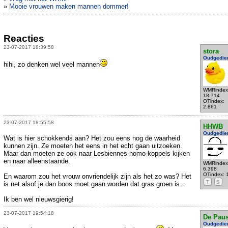
»
Mooie vrouwen maken mannen dommer!
Reacties
23-07-2017 18:39:58
stora
Oudgedie
hihi, zo denken wel veel mannen
WMRindex
18.714
OTindex:
2.861
23-07-2017 18:55:58
HHWB
Oudgedie
Wat is hier schokkends aan? Het zou eens nog de waarheid
kunnen zijn. Ze moeten het eens in het echt gaan uitzoeken.
Maar dan moeten ze ook naar Lesbiennes-homo-koppels kijken
en naar alleenstaande.
WMRindex
6.398
OTindex: 
En waarom zou het vrouw onvriendelijk zijn als het zo was? Het
T
S
is net alsof je dan boos moet gaan worden dat gras groen is...
Ik ben wel nieuwsgierig!
23-07-2017 19:54:18
De Pau
Oudgedie