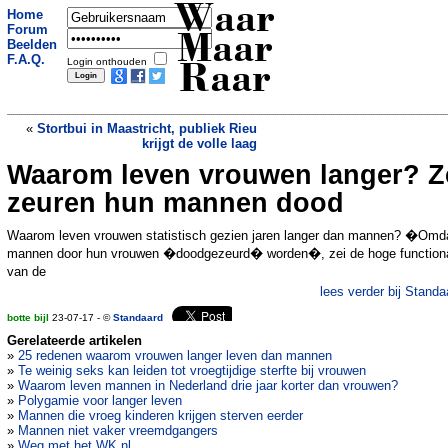
Waar
Home
Forum
Maar
Beelden
F.A.Q.
Login onthouden
Raar
«
Stortbui in Maastricht, publiek Rieu
krijgt de volle laag
Waarom leven vrouwen langer? Z
Snor opgegraven Dali na 28 jaar nog
steeds op 10 over 10
»
zeuren hun mannen dood
Waarom leven vrouwen statistisch gezien jaren langer dan mannen? �Omd
mannen door hun vrouwen �doodgezeurd� worden�, zei de hoge functiona
van de
lees verder bij Standa
botte bijl
23-07-17 - ©
Standaard
Gerelateerde artikelen
»
25 redenen waarom vrouwen langer leven dan mannen
»
Te weinig seks kan leiden tot vroegtijdige sterfte bij vrouwen
»
Waarom leven mannen in Nederland drie jaar korter dan vrouwen?
»
Polygamie voor langer leven
»
Mannen die vroeg kinderen krijgen sterven eerder
»
Mannen niet vaker vreemdgangers
»
Weg met het WK.nl