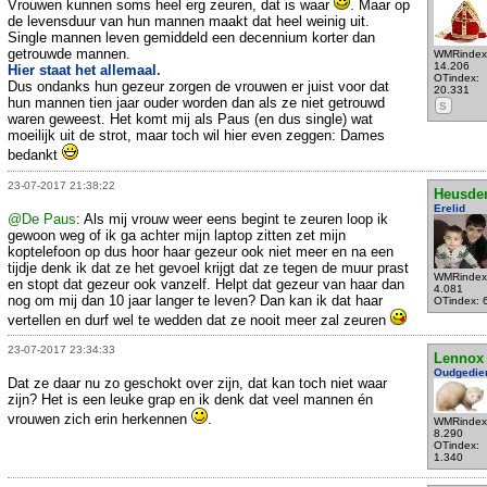
Vrouwen kunnen soms heel erg zeuren, dat is waar
. Maar op
de levensduur van hun mannen maakt dat heel weinig uit.
Single mannen leven gemiddeld een decennium korter dan
getrouwde mannen.
WMRindex
14.206
Hier staat het allemaal.
OTindex:
Dus ondanks hun gezeur zorgen de vrouwen er juist voor dat
20.331
hun mannen tien jaar ouder worden dan als ze niet getrouwd
S
waren geweest. Het komt mij als Paus (en dus single) wat
moeilijk uit de strot, maar toch wil hier even zeggen: Dames
bedankt
23-07-2017 21:38:22
Heusde
Erelid
@De Paus
: Als mij vrouw weer eens begint te zeuren loop ik
gewoon weg of ik ga achter mijn laptop zitten zet mijn
koptelefoon op dus hoor haar gezeur ook niet meer en na een
tijdje denk ik dat ze het gevoel krijgt dat ze tegen de muur prast
WMRindex
en stopt dat gezeur ook vanzelf. Helpt dat gezeur van haar dan
4.081
nog om mij dan 10 jaar langer te leven? Dan kan ik dat haar
OTindex: 
vertellen en durf wel te wedden dat ze nooit meer zal zeuren
23-07-2017 23:34:33
Lennox
Oudgedie
Dat ze daar nu zo geschokt over zijn, dat kan toch niet waar
zijn? Het is een leuke grap en ik denk dat veel mannen én
vrouwen zich erin herkennen
.
WMRindex
8.290
OTindex:
1.340