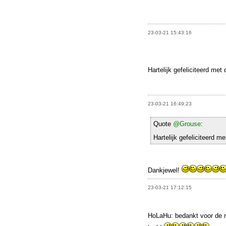
23-03-21 15:43:16
Hartelijk gefeliciteerd met 
23-03-21 16:49:23
Quote
@Grouse
:
Hartelijk gefeliciteerd me
Dankjewel!
23-03-21 17:12:15
HoLaHu: bedankt voor de m