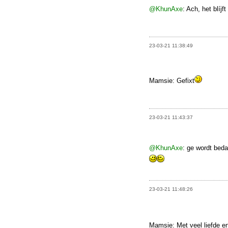
@KhunAxe
: Ach, het blíj
23-03-21 11:38:49
Mamsie: Gefixt
23-03-21 11:43:37
@KhunAxe
: ge wordt bed
23-03-21 11:48:26
Mamsie: Met veel liefde e