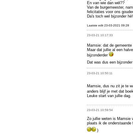
En van wie dan wél??
Van de burgemeester, name
felicitaties voor ons goude
Da's toch wel bijzonder hè!
Laatste edit 23-03-2021 09:28
23-03-21 10:17:33
Mamsie: dat de gemeente z
Maar dat jullie al een hal
bijzonderder
Dat was dus een bijzonder
23-03-21 10:50:11
Mamsie, dus nu zit je te 
anders blijf je met dat boe
Leuke start van jullie dag.
23-03-21 10:59:54
Zo jullie weten is Mamsie
plaats ik de onderstaande f
)