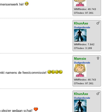
ft mensenwerk hè!
WMRindex: 46.743
OTindex: 97.361
KhunAxe
Oudgediende
WMRindex: 7.842
OTindex: 3.189
Mamsie
Oudgediende
ankt namens de feestcommissie!
WMRindex: 46.743
OTindex: 97.361
KhunAxe
Oudgediende
n plezier gedaan schat!