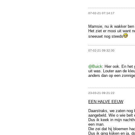
07-02-21 07:14:17
Mamsie, nu ik wakker ben
Het ziet er mooi uit want 
sneeuwt nog steeds
07-02-21 09:32:30
@Buick
: Hier ook. En het 
uit was. Louter aan de kleu
anders dan op een zonnige 
23-03-21 09:21:22
EEN HALVE EEUW
Daarstraks, we zaten nog ko
aangebeld. Wie o wie belt 
Dus ik keek in mijn nacht
een man.
Die zei dat hij bloemen ha
Dus ik ging kijken en ja, 