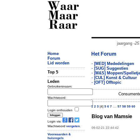
Waar
Maar
Raar
jaargang
-25
Home
Het Forum
Forum
Lid worden
· [MED] Mededelingen
· [SUG] Suggesties
Top 5
· [M&S] Moppen/Spelletj
· [CUL] Kunst & Cultuur
Leden
· [OFT] Offtopic
Gebruikersnaam:
Consumenten
Wachtwoord:
1
2
3
[4]
5
6
7
....
57
58
59
60
Login onthouden
Blog van Mamsie
Login via:
Wachtwoord
vergeten
.
06-02-21 22:44:42
Voorwaarden &
huisregels