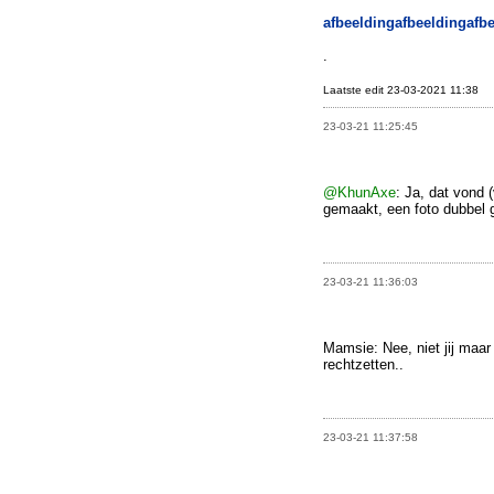
afbeelding
afbeelding
afb
.
Laatste edit 23-03-2021 11:38
23-03-21 11:25:45
@KhunAxe
: Ja, dat vond 
gemaakt, een foto dubbel 
23-03-21 11:36:03
Mamsie: Nee, niet jij maar
rechtzetten..
23-03-21 11:37:58