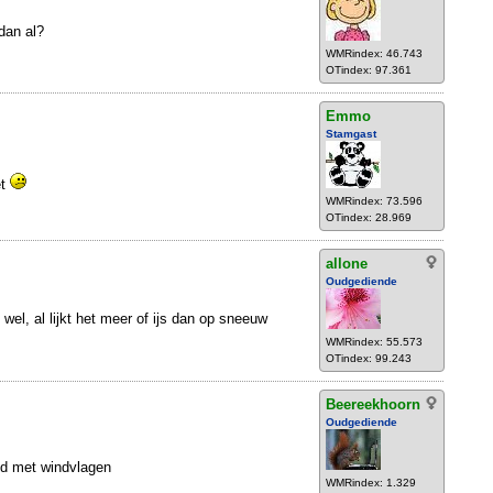
dan al?
WMRindex: 46.743
OTindex: 97.361
Emmo
Stamgast
et
WMRindex: 73.596
OTindex: 28.969
allone
Oudgediende
 wel, al lijkt het meer of ijs dan op sneeuw
WMRindex: 55.573
OTindex: 99.243
Beereekhoorn
Oudgediende
eld met windvlagen
WMRindex: 1.329