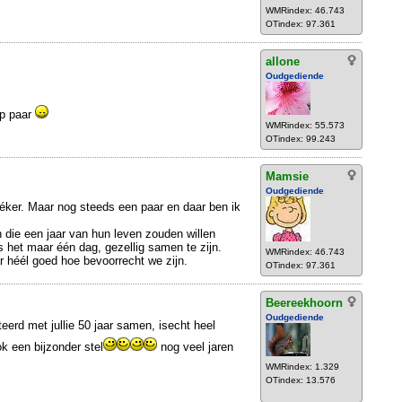
WMRindex: 46.743
OTindex: 97.361
allone
Oudgediende
ap paar
WMRindex: 55.573
OTindex: 99.243
Mamsie
Oudgediende
zéker. Maar nog steeds een paar en daar ben ik
 die een jaar van hun leven zouden willen
 het maar één dag, gezellig samen te zijn.
WMRindex: 46.743
r héél goed hoe bevoorrecht we zijn.
OTindex: 97.361
Beereekhoorn
Oudgediende
eerd met jullie 50 jaar samen, isecht heel
ok een bijzonder stel
nog veel jaren
WMRindex: 1.329
OTindex: 13.576