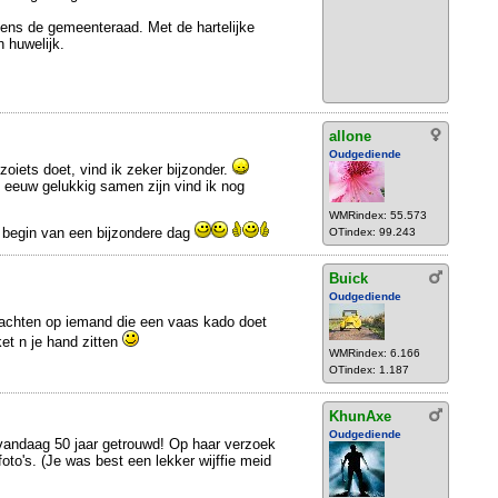
ns de gemeenteraad. Met de hartelijke
n huwelijk.
allone
Oudgediende
oiets doet, vind ik zeker bijzonder.
ve eeuw gelukkig samen zijn vind ik nog
WMRindex: 55.573
 begin van een bijzondere dag
OTindex: 99.243
Buick
Oudgediende
wachten op iemand die een vaas kado doet
ket n je hand zitten
WMRindex: 6.166
OTindex: 1.187
KhunAxe
Oudgediende
 vandaag 50 jaar getrouwd! Op haar verzoek
oto's. (Je was best een lekker wijffie meid