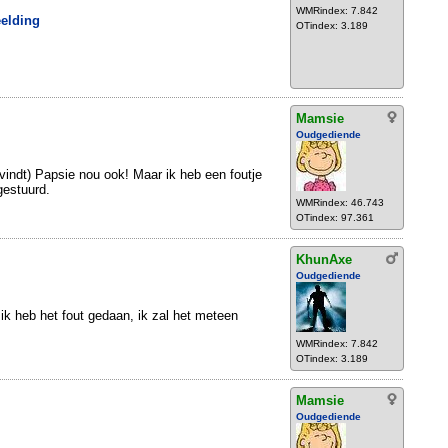
WMRindex: 7.842
eelding
OTindex: 3.189
Mamsie
Oudgediende
(vindt) Papsie nou ook! Maar ik heb een foutje
gestuurd.
WMRindex: 46.743
OTindex: 97.361
KhunAxe
Oudgediende
 ik heb het fout gedaan, ik zal het meteen
WMRindex: 7.842
OTindex: 3.189
Mamsie
Oudgediende