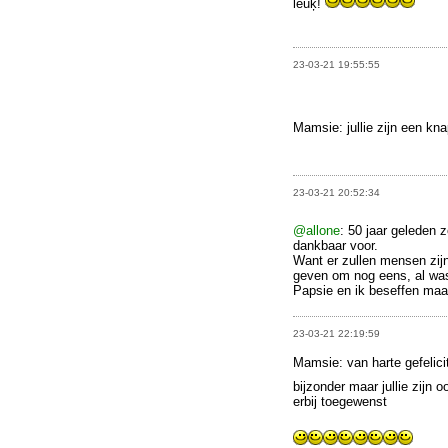
leuķ!
23-03-21 19:55:55
Mamsie: jullie zijn een kn
23-03-21 20:52:34
@allone
: 50 jaar geleden 
dankbaar voor.
Want er zullen mensen zijn
geven om nog eens, al was
Papsie en ik beseffen maa
23-03-21 22:19:59
Mamsie: van harte gefelicit
bijzonder maar jullie zijn o
erbij toegewenst