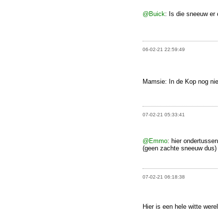
@Buick
: Is die sneeuw er 
06-02-21 22:59:49
Mamsie: In de Kop nog ni
07-02-21 05:33:41
@Emmo
: hier ondertussen
(geen zachte sneeuw dus)
07-02-21 06:18:38
Hier is een hele witte wer