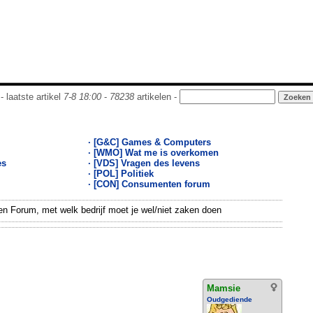
- laatste artikel
7-8 18:00
-
78238
artikelen -
· [G&C] Games & Computers
· [WMO] Wat me is overkomen
es
· [VDS] Vragen des levens
· [POL] Politiek
· [CON] Consumenten forum
 Forum, met welk bedrijf moet je wel/niet zaken doen
Mamsie
Oudgediende