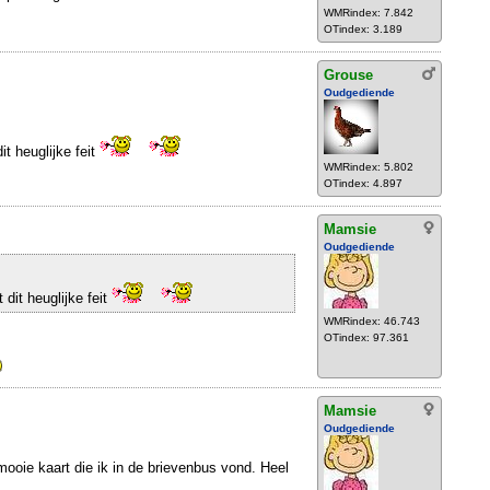
WMRindex: 7.842
OTindex: 3.189
Grouse
Oudgediende
dit heuglijke feit
WMRindex: 5.802
OTindex: 4.897
Mamsie
Oudgediende
t dit heuglijke feit
WMRindex: 46.743
OTindex: 97.361
Mamsie
Oudgediende
ooie kaart die ik in de brievenbus vond. Heel