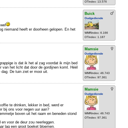
OTindex: 13.576
Buick
Oudgediende
 wel
nog niemand heeft er doorheen gelopen. En het
WMRindex: 6.166
OTindex: 1.187
Mamsie
Oudgediende
grappige is dat ik het al zag voordat ik mijn bed
r van het licht dat door de gordijnen komt. Héél
dag. De tuin ziet er mooi uit.
WMRindex: 46.743
OTindex: 97.361
Mamsie
Oudgediende
ffie te drinken, lekker in bed, werd er
er bij ons voor negen uur aan?
hemmetje boven uit het raam en beneden stond
WMRindex: 46.743
OTindex: 97.361
d en voor de deur zou neerleggen.
daar lag een groot boeket bloemen.