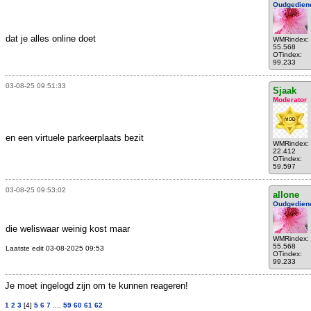
Oudgedien
dat je alles online doet
WMRindex:
55.568
OTindex:
99.233
03-08-25 09:51:33
Sjaak
Moderator
en een virtuele parkeerplaats bezit
WMRindex:
22.412
OTindex:
59.597
03-08-25 09:53:02
allone
Oudgedien
die weliswaar weinig kost maar
WMRindex:
55.568
Laatste edit 03-08-2025 09:53
OTindex:
99.233
Je moet ingelogd zijn om te kunnen reageren!
1
2
3
[4]
5
6
7
....
59
60
61
62