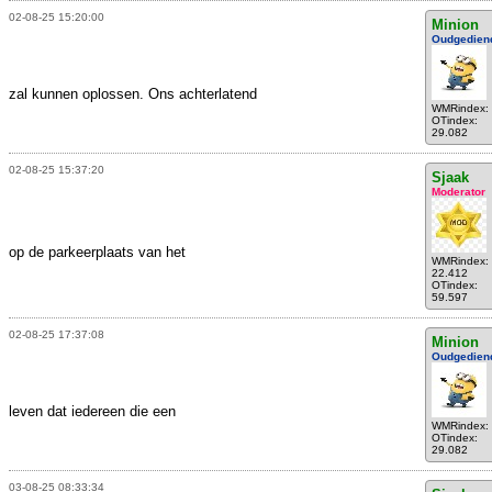
02-08-25 15:20:00
Minion
Oudgedien
zal kunnen oplossen. Ons achterlatend
WMRindex:
OTindex:
29.082
02-08-25 15:37:20
Sjaak
Moderator
op de parkeerplaats van het
WMRindex:
22.412
OTindex:
59.597
02-08-25 17:37:08
Minion
Oudgedien
leven dat iedereen die een
WMRindex:
OTindex:
29.082
03-08-25 08:33:34