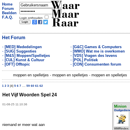
Waar
Home
Forum
Maar
Beelden
F.A.Q.
Login onthouden
Raar
Het Forum
· [MED] Mededelingen
· [G&C] Games & Computers
· [SUG] Suggesties
· [WMO] Wat me is overkomen
· [M&S] Moppen/Spelletjes
· [VDS] Vragen des levens
· [CUL] Kunst & Cultuur
· [POL] Politiek
· [OFT] Offtopic
· [CON] Consumenten forum
moppen en spelletjes - moppen en spelletjes - moppen en spelletjes
1
2
3
[4]
5
6
7
....
59
60
61
62
Het Vijf Woorden Spel 24
01-08-25 11:10:36
Minion
Oudgedien
niemand er meer wat aan
WMRindex: