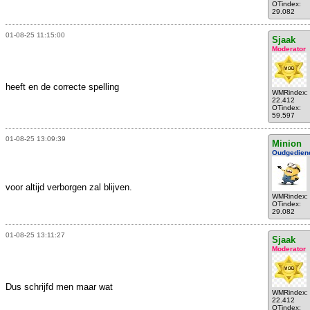
OTindex:
29.082
01-08-25 11:15:00
Sjaak
Moderator
heeft en de correcte spelling
WMRindex:
22.412
OTindex:
59.597
01-08-25 13:09:39
Minion
Oudgedien
voor altijd verborgen zal blijven.
WMRindex:
OTindex:
29.082
01-08-25 13:11:27
Sjaak
Moderator
Dus schrijfd men maar wat
WMRindex:
22.412
OTindex: