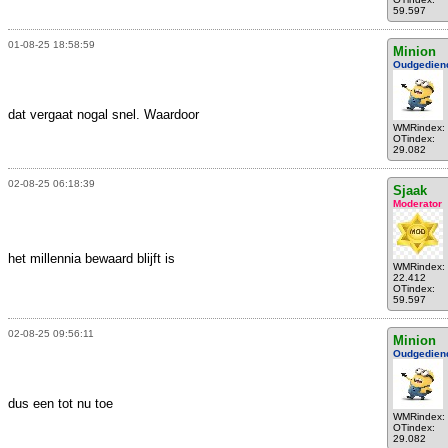
59.597
01-08-25 18:58:59
Minion
Oudgedien
dat vergaat nogal snel. Waardoor
WMRindex:
OTindex:
29.082
02-08-25 06:18:39
Sjaak
Moderator
het millennia bewaard blijft is
WMRindex:
22.412
OTindex:
59.597
02-08-25 09:56:11
Minion
Oudgedien
dus een tot nu toe
WMRindex:
OTindex:
29.082