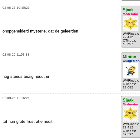
02-08-25 10:45:23
Sjaak
Moderator
onopgehelderd mysterie, dat de geleerden
WMRindex:
22.412
OTindex:
59.597
02-08-25 11:58:38
Minion
Oudgedien
nog steeds bezig houdt en
WMRindex:
OTindex:
29.082
02-08-25 12:16:26
Sjaak
Moderator
tot hun grote frustratie nooit
WMRindex:
22.412
OTindex:
59.597