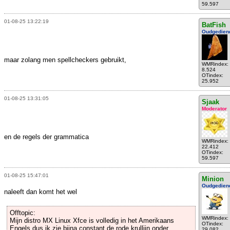
59.597
01-08-25 13:22:19
BatFish
Oudgedien
maar zolang men spellcheckers gebruikt,
WMRindex:
8.524
OTindex:
25.952
01-08-25 13:31:05
Sjaak
Moderator
en de regels der grammatica
WMRindex:
22.412
OTindex:
59.597
01-08-25 15:47:01
Minion
Oudgedien
naleeft dan komt het wel
Offtopic:
WMRindex:
Mijn distro MX Linux Xfce is volledig in het Amerikaans
OTindex:
Engels dus ik zie bijna constant de rode krullijn onder
29.082