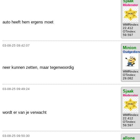
Sjaak
Moderator
auto heeft hem ergens moet
WMRindex:
22.412
OTindex:
59.597
03-08-25 09:42:07
Minion
Oudgedien
neer kunnen zetten, maar tegenwoordig
WMRindex:
OTindex:
29.082
03-08-25 09:49:24
Sjaak
Moderator
wordt er van je verwacht
WMRindex:
22.412
OTindex:
59.597
03-08-25 09:50:30
allone