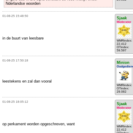
Nderlandse woorden
01-08-25 15:48:50
Sjaak
Moderator
in de buurt van leesbare
WMRindex:
22.412
OTindex:
59.597
01-08-25 17:50:18
Minion
Oudgedien
leestekens en zal dan vooral
WMRindex:
OTindex:
29.082
01-08-25 18:05:12
Sjaak
Moderator
op perkament worden opgeschreven, want
WMRindex:
22.412
OTindex: