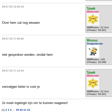
28-07-25 14:00:19
Sjaak
Moderator
Over hem zal nog eeuwen
WMRindex: 22.414
OTindex: 59.601
28-07-25 17:08:46
Minion
Oudgediende
niet gesproken worden, omdat hem
WMRindex: 100
OTindex: 29.096
28-07-25 17:14:54
Sjaak
Moderator
verzwijgen beter is voor je
WMRindex: 22.414
OTindex: 59.601
Je moet ingelogd zijn om te kunnen reageren!
[1]
2
3
4
....
59
60
61
62