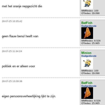
met het oranje nepgezicht die
WMRindex: 100
OTindex: 29.096
28-07-25 10:35:42
BatFish
Oudgediende
geen flauw benul heeft van
WMRindex: 8.526
OTindex: 25.965
28-07-25 11:34:24
Minion
Oudgediende
politiek en er alleen voor
WMRindex: 100
OTindex: 29.096
28-07-25 13:09:36
BatFish
Oudgediende
eigen persoonsverheerlijking lijkt te zijn.
WMRindex: 8.526
OTindex: 25.965