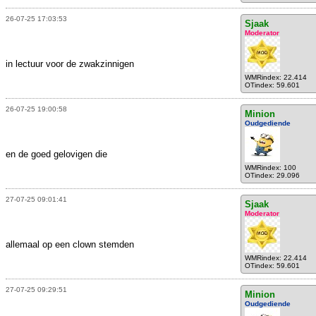
26-07-25 17:03:53
Sjaak
Moderator
in lectuur voor de zwakzinnigen
WMRindex: 22.414
OTindex: 59.601
26-07-25 19:00:58
Minion
Oudgediende
en de goed gelovigen die
WMRindex: 100
OTindex: 29.096
27-07-25 09:01:41
Sjaak
Moderator
allemaal op een clown stemden
WMRindex: 22.414
OTindex: 59.601
27-07-25 09:29:51
Minion
Oudgediende