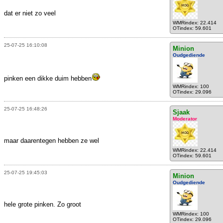
dat er niet zo veel
WMRindex: 22.414
OTindex: 59.601
25-07-25 16:10:08
Minion
Oudgediende
pinken een dikke duim hebben
WMRindex: 100
OTindex: 29.096
25-07-25 16:48:26
Sjaak
Moderator
maar daarentegen hebben ze wel
WMRindex: 22.414
OTindex: 59.601
25-07-25 19:45:03
Minion
Oudgediende
hele grote pinken. Zo groot
WMRindex: 100
OTindex: 29.096