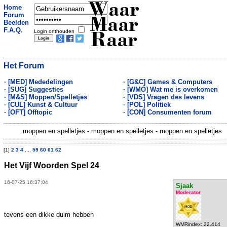
Waar
Home
Forum
Maar
Beelden
F.A.Q.
Login onthouden
Raar
Het Forum
· [MED] Mededelingen
· [G&C] Games & Computers
· [SUG] Suggesties
· [WMO] Wat me is overkomen
· [M&S] Moppen/Spelletjes
· [VDS] Vragen des levens
· [CUL] Kunst & Cultuur
· [POL] Politiek
· [OFT] Offtopic
· [CON] Consumenten forum
moppen en spelletjes - moppen en spelletjes - moppen en spelletjes
[1]
2
3
4
....
59
60
61
62
Het Vijf Woorden Spel 24
16-07-25 16:37:04
Sjaak
Moderator
tevens een dikke duim hebben
WMRindex: 22.414