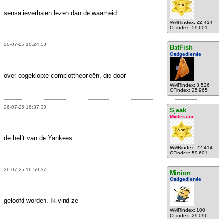
sensatieverhalen lezen dan de waarheid
WMRindex: 22.414
OTindex: 59.601
26-07-25 16:24:53
BatFish
Oudgediende
over opgeklopte complottheorieën, die door
WMRindex: 8.526
OTindex: 25.965
26-07-25 16:37:30
Sjaak
Moderator
de helft van de Yankees
WMRindex: 22.414
OTindex: 59.601
26-07-25 16:59:37
Minion
Oudgediende
geloofd worden. Ik vind ze
WMRindex: 100
OTindex: 29.096