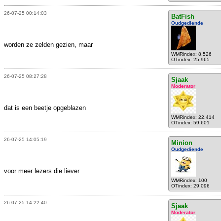
26-07-25 00:14:03
BatFish
Oudgediende
worden ze zelden gezien, maar
WMRindex: 8.526
OTindex: 25.965
26-07-25 08:27:28
Sjaak
Moderator
dat is een beetje opgeblazen
WMRindex: 22.414
OTindex: 59.601
26-07-25 14:05:19
Minion
Oudgediende
voor meer lezers die liever
WMRindex: 100
OTindex: 29.096
26-07-25 14:22:40
Sjaak
Moderator