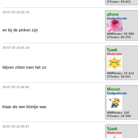
OTindex: 59.601
25-07-25 10:32:10
allone
Oudgediende
en bij de pinken zijn
WMRindex: 55.586
OTindex: 99.253
25-07-25 10:41:24
Sjaak
Moderator
blijven zitten toen het zo
WMRindex: 22.414
OTindex: 59.601
25-07-25 11:04:09
Minion
Oudgediende
klaar als een klontje was
WMRindex: 100
OTindex: 29.096
25-07-25 15:56:37
Sjaak
Moderator