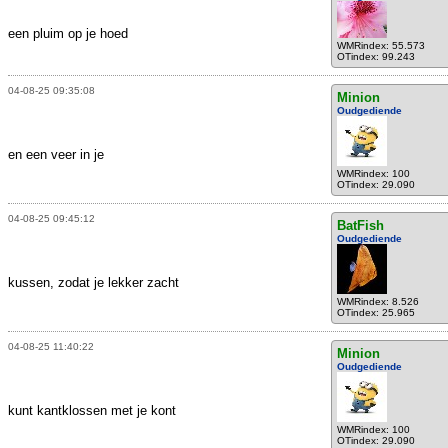
een pluim op je hoed
WMRindex: 55.573
OTindex: 99.243
04-08-25 09:35:08
Minion
Oudgediende
en een veer in je
WMRindex: 100
OTindex: 29.090
04-08-25 09:45:12
BatFish
Oudgediende
kussen, zodat je lekker zacht
WMRindex: 8.526
OTindex: 25.965
04-08-25 11:40:22
Minion
Oudgediende
kunt kantklossen met je kont
WMRindex: 100
OTindex: 29.090