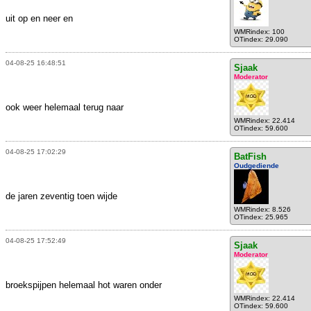
uit op en neer en
WMRindex: 100
OTindex: 29.090
04-08-25 16:48:51
Sjaak
Moderator
ook weer helemaal terug naar
WMRindex: 22.414
OTindex: 59.600
04-08-25 17:02:29
BatFish
Oudgediende
de jaren zeventig toen wijde
WMRindex: 8.526
OTindex: 25.965
04-08-25 17:52:49
Sjaak
Moderator
broekspijpen helemaal hot waren onder
WMRindex: 22.414
OTindex: 59.600