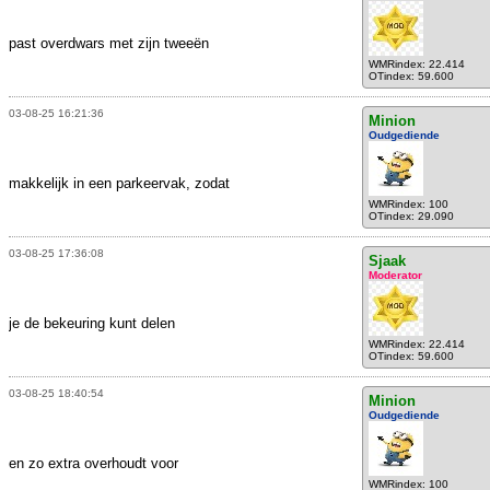
past overdwars met zijn tweeën
WMRindex: 22.414
OTindex: 59.600
03-08-25 16:21:36
Minion
Oudgediende
makkelijk in een parkeervak, zodat
WMRindex: 100
OTindex: 29.090
03-08-25 17:36:08
Sjaak
Moderator
je de bekeuring kunt delen
WMRindex: 22.414
OTindex: 59.600
03-08-25 18:40:54
Minion
Oudgediende
en zo extra overhoudt voor
WMRindex: 100