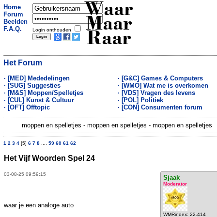
Waar
Home
Forum
Maar
Beelden
F.A.Q.
Login onthouden
Raar
Het Forum
· [MED] Mededelingen
· [G&C] Games & Computers
· [SUG] Suggesties
· [WMO] Wat me is overkomen
· [M&S] Moppen/Spelletjes
· [VDS] Vragen des levens
· [CUL] Kunst & Cultuur
· [POL] Politiek
· [OFT] Offtopic
· [CON] Consumenten forum
moppen en spelletjes - moppen en spelletjes - moppen en spelletjes
1
2
3
4
[5]
6
7
8
....
59
60
61
62
Het Vijf Woorden Spel 24
03-08-25 09:59:15
Sjaak
Moderator
waar je een analoge auto
WMRindex: 22.414