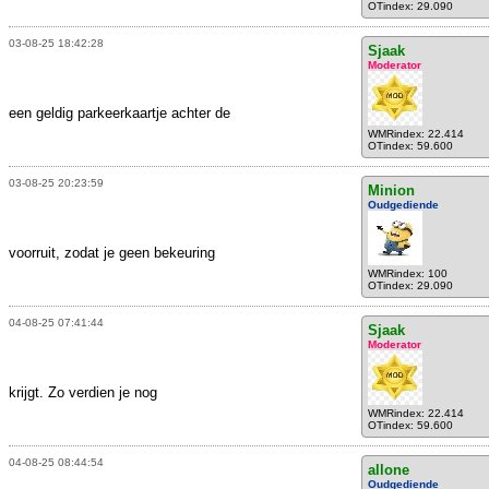
OTindex: 29.090
03-08-25 18:42:28
Sjaak
Moderator
een geldig parkeerkaartje achter de
WMRindex: 22.414
OTindex: 59.600
03-08-25 20:23:59
Minion
Oudgediende
voorruit, zodat je geen bekeuring
WMRindex: 100
OTindex: 29.090
04-08-25 07:41:44
Sjaak
Moderator
krijgt. Zo verdien je nog
WMRindex: 22.414
OTindex: 59.600
04-08-25 08:44:54
allone
Oudgediende