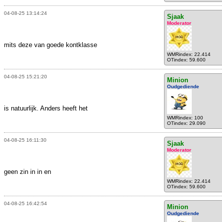
04-08-25 13:14:24
Sjaak
Moderator
mits deze van goede kontklasse
WMRindex: 22.414
OTindex: 59.600
04-08-25 15:21:20
Minion
Oudgediende
is natuurlijk. Anders heeft het
WMRindex: 100
OTindex: 29.090
04-08-25 16:11:30
Sjaak
Moderator
geen zin in in en
WMRindex: 22.414
OTindex: 59.600
04-08-25 16:42:54
Minion
Oudgediende