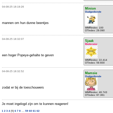
04-08-25 18:19:26
Minion
Oudgediende
mannen om hun dunne beentjes
WMRindex: 100
OTindex: 29.090
04-08-25 18:32:07
Sjaak
Moderator
een hoger Popeye-gehalte te geven
WMRindex: 22.414
OTindex: 59.600
04-08-25 18:32:52
Mamsie
Oudgediende
zodat er bij de toeschouwers
WMRindex: 46.743
OTindex: 97.361
Je moet ingelogd zijn om te kunnen reageren!
1
2
3
4
[5]
6
7
8
....
59
60
61
62