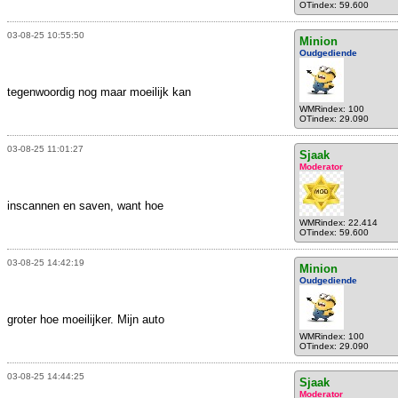
OTindex: 59.600
03-08-25 10:55:50
Minion
Oudgediende
tegenwoordig nog maar moeilijk kan
WMRindex: 100
OTindex: 29.090
03-08-25 11:01:27
Sjaak
Moderator
inscannen en saven, want hoe
WMRindex: 22.414
OTindex: 59.600
03-08-25 14:42:19
Minion
Oudgediende
groter hoe moeilijker. Mijn auto
WMRindex: 100
OTindex: 29.090
03-08-25 14:44:25
Sjaak
Moderator