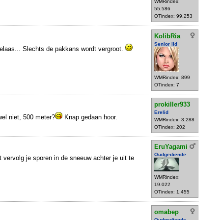
WMRindex:
55.586
OTindex: 99.253
KolibRia
Senior lid
elaas... Slechts de pakkans wordt vergroot.
WMRindex: 899
OTindex: 7
prokiller933
Erelid
wel niet, 500 meter?
Knap gedaan hoor.
WMRindex: 3.288
OTindex: 202
EruYagami
Oudgediende
 vervolg je sporen in de sneeuw achter je uit te
WMRindex:
19.022
OTindex: 1.455
omabep
Oudgediende