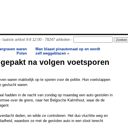
- laatste artikel
9-8 12:00
-
78247
artikelen -
ergraven waren
Man blaast pinautomaat op en wordt
Polen
zelf weggeblazen
»
 gepakt na volgen voetsporen
ven waren makkelijk op te sporen voor de politie. Hun voetstappen
e gevlucht waren.
al hadden in de nacht van zondag op maandag een auto gestolen in
ermee over de grens, naar het Belgische Kalmthout, waar de de
agent.
erdacht deden, en wilde ze controleren. Het duo vluchtte weg en
gladheid, waardoor ze met de gestolen auto in een sloot terecht