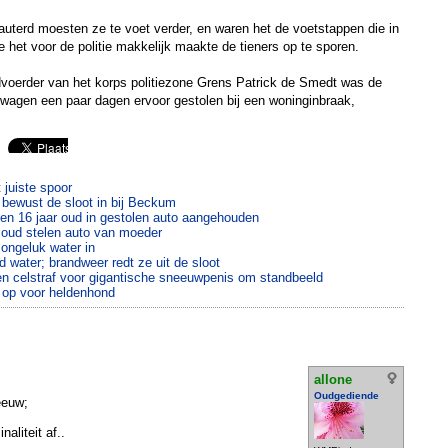
auterd moesten ze te voet verder, en waren het de voetstappen die in
 het voor de politie makkelijk maakte de tieners op te sporen.
oerder van het korps politiezone Grens Patrick de Smedt was de
 wagen een paar dagen ervoor gestolen bij een woninginbraak,
 juiste spoor
to bewust de sloot in bij Beckum
en 16 jaar oud in gestolen auto aangehouden
r oud stelen auto van moeder
ongeluk water in
d water; brandweer redt ze uit de sloot
en celstraf voor gigantische sneeuwpenis om standbeeld
 op voor heldenhond
allone
Oudgediende
eeuw;
aliteit af..