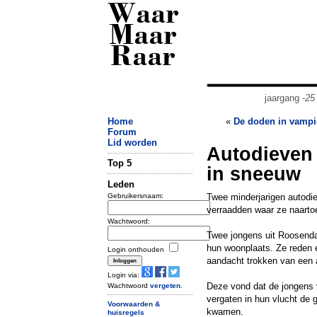
Waar
Maar
Raar
jaargang
-25
Home
«
De doden in vampi
Forum
Lid worden
Autodieven
Top 5
in sneeuw
Leden
Gebruikersnaam:
Twee minderjarigen autodie
verraadden waar ze naarto
Wachtwoord:
Twee jongens uit Roosenda
hun woonplaats. Ze reden 
Login onthouden
aandacht trokken van een 
Login via:
Deze vond dat de jongens v
Wachtwoord
vergeten
.
vergaten in hun vlucht de 
Voorwaarden &
kwamen.
huisregels