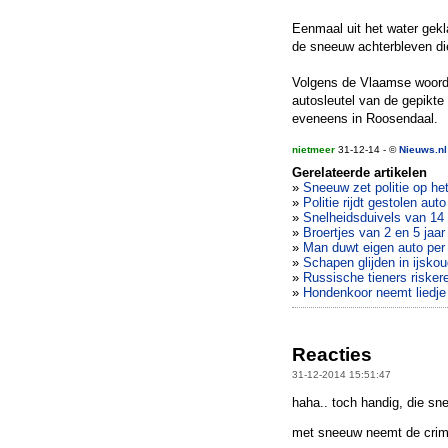
Eenmaal uit het water gekl
de sneeuw achterbleven die
Volgens de Vlaamse woordv
autosleutel van de gepikte
eveneens in Roosendaal.
nietmeer
31-12-14 - ©
Nieuws.nl
Gerelateerde artikelen
»
Sneeuw zet politie op het
»
Politie rijdt gestolen au
»
Snelheidsduivels van 14 
»
Broertjes van 2 en 5 jaa
»
Man duwt eigen auto per 
»
Schapen glijden in ijskou
»
Russische tieners risker
»
Hondenkoor neemt liedje
Reacties
31-12-2014 15:51:47
haha.. toch handig, die sn
met sneeuw neemt de crimin