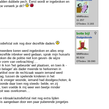
den dubbele pech. Eerst wordt er ingebroken en
oe verwerk je dit?
WMRindex:
11.357
OTindex: 3.193
botte bijl
Oudgediende
todiefstal ook nog door dezelfde daders
j meerdere keren werd ingebroken en alles erop
ezelfde inbreker werd gedaan, sprak mijn huisarts
WMRindex:
ken die de politie niet kon geven- de wijze
90.824
 vorm van verkrachting'....
OTindex: 39.090
 ik kon 'het gebeurde' wel plaatsen, en toen ik -
jn belager' als dader meende te herkennen in
artikel over de rechtzaak waarin iemand werd
dag, tussen de spelende kinderen in het
aar ik vroeger woonde, iemand had doodgeschoten, ik
onde daar toen nog steeds- belde, en zij
', toen voelde ik mij weer een beetje minder
ooit was overkomen....
inbraak/autodiefstal niet nog extra lijden
e is aangedaan door een paar puberende jongetjes