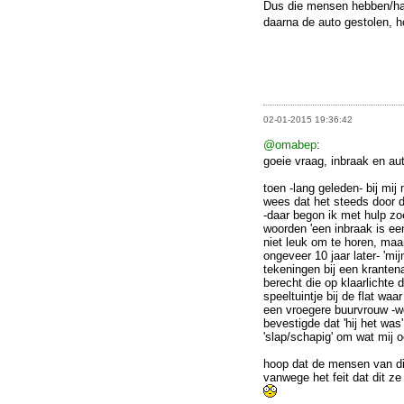
Dus die mensen hebben/had
daarna de auto gestolen, h
02-01-2015 19:36:42
@omabep
:
goeie vraag, inbraak en au
toen -lang geleden- bij mi
wees dat het steeds door d
-daar begon ik met hulp zoe
woorden 'een inbraak is een
niet leuk om te horen, maar
ongeveer 10 jaar later- 'mi
tekeningen bij een kranten
berecht die op klaarlichte 
speeltuintje bij de flat w
een vroegere buurvrouw -wo
bevestigde dat 'hij het was
'slap/schapig' om wat mij 
hoop dat de mensen van die 
vanwege het feit dat dit z