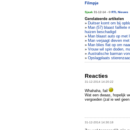
Filmpje
Sjaak
31-12-14 - ©
RTL Nieuws
Gerelateerde artikelen
»
Duitser komt om bij op
»
Man (57) blaast failliet
huizen beschadigd
»
Man blaast auto op met l
»
Man verjaagt dieven met
»
Man blies flat op om naa
»
Vrouw wil spin doden, m
»
Australische barman vond
»
Opslagplaats stierenzaa
Reacties
31-12-2014 14:20:22
Whahaha, fail
Wat een dwaas, hopelijk w
vergoeden (zal ie wel geen
31-12-2014 14:30:18