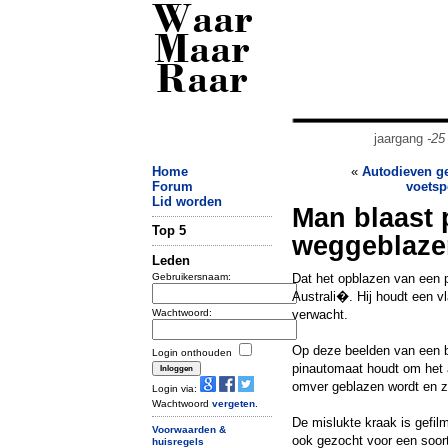
Waar
Maar
Raar
jaargang
-25
Home
«
Autodieven g
Forum
voetsp
Lid worden
Man blaast 
Top 5
weggeblaze
Leden
Gebruikersnaam:
Dat het opblazen van een p
Australi�. Hij houdt een v
Wachtwoord:
verwacht.
Op deze beelden van een b
Login onthouden
pinautomaat houdt om het a
omver geblazen wordt en ze
Login via:
Wachtwoord
vergeten
.
De mislukte kraak is gefil
Voorwaarden &
ook gezocht voor een soor
huisregels