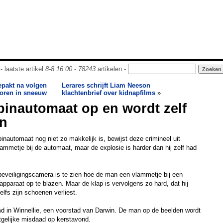
- laatste artikel
8-8 16:00
-
78243
artikelen -
epakt na volgen
Lerares schrijft Liam Neeson
oren in sneeuw
klachtenbrief over kidnapfilms
»
pinautomaat op en wordt zelf
n
inautomaat nog niet zo makkelijk is, bewijst deze crimineel uit
lammetje bij de automaat, maar de explosie is harder dan hij zelf had
eveiligingscamera is te zien hoe de man een vlammetje bij een
pparaat op te blazen. Maar de klap is vervolgens zo hard, dat hij
lfs zijn schoenen verliest.
md in Winnellie, een voorstad van Darwin. De man op de beelden wordt
tgelijke misdaad op kerstavond.