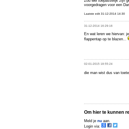
Zou wel toepasselijk zijn
voorgedragen voor een Dar
Laatste edit 31-12-2014 14:30
31-12-2014 16:29:16
En wat leren we hiervan: 
flappentap op te blazen...
02-01-2015 18:55:24
die man wist dus van toet
Om hier te kunnen rea
Meld je
nu
aan.
Login via: