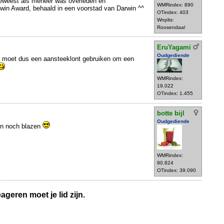
 geweest als meneer was overleden en
WMRindex: 890
win Award, behaald in een voorstad van Darwin ^^
OTindex: 403
Wnplts:
Roosendaal
EruYagami
Oudgediende
je moet dus een aansteeklont gebruiken om een
WMRindex:
19.022
OTindex: 1.455
botte bijl
Oudgediende
en noch blazen
WMRindex:
90.824
OTindex: 39.090
geren moet je lid zijn.