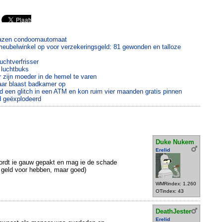
blazen condoomautomaat
e meubelwinkel op voor verzekeringsgeld: 81 gewonden en talloze
uchtverfrisser
 luchtbuks
r zijn moeder in de hemel te varen
aar blaast badkamer op
 een glitch in een ATM en kon ruim vier maanden gratis pinnen
d geëxplodeerd
Duke Nukem
Erelid
ordt ie gauw gepakt en mag ie de schade
 geld voor hebben, maar goed)
WMRindex: 1.260
OTindex: 43
DeathJester
Erelid