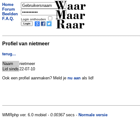
Waar
Home
Forum
Maar
Beelden
F.A.Q.
Login onthouden
Raar
Profiel van nietmeer
terug...
Naam
nietmeer
Lid sinds
22-07-10
Ook een profiel aanmaken? Meld je
nu aan
als lid!
WMRphp ver. 6.0 mobiel -
0.00367
secs -
Normale versie