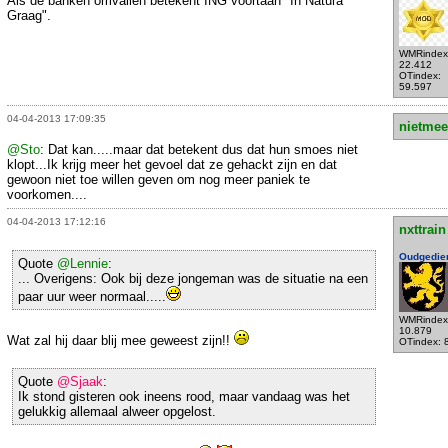
Als de banken omvallen betekent ING voortaan "In Natura
Graag".
WMRindex
22.412
OTindex:
59.597
04-04-2013 17:09:35
nietmee
@Sto
: Dat kan.....maar dat betekent dus dat hun smoes niet
klopt...Ik krijg meer het gevoel dat ze gehackt zijn en dat
gewoon niet toe willen geven om nog meer paniek te
voorkomen....
04-04-2013 17:12:16
nxttrain
Oudgedie
Quote
@Lennie
:
... Overigens: Ook bij deze jongeman was de situatie na een
paar uur weer normaal.....
WMRindex
10.879
Wat zal hij daar blij mee geweest zijn!!
OTindex: 
Quote
@Sjaak
:
Ik stond gisteren ook ineens rood, maar vandaag was het
gelukkig allemaal alweer opgelost.