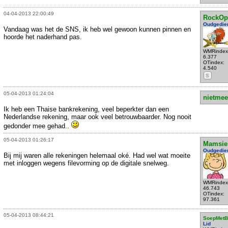
04-04-2013 22:00:49
RockOp
Oudgedie
Vandaag was het de SNS, ik heb wel gewoon kunnen pinnen en
hoorde het naderhand pas.
WMRindex
6.377
OTindex:
4.540
S
05-04-2013 01:24:04
nietmee
Ik heb een Thaise bankrekening, veel beperkter dan een
Nederlandse rekening, maar ook veel betrouwbaarder. Nog nooit
gedonder mee gehad..
05-04-2013 01:26:17
Mamsie
Oudgedie
Bij mij waren alle rekeningen helemaal oké. Had wel wat moeite
met inloggen wegens filevorming op de digitale snelweg.
WMRindex
46.743
OTindex:
97.361
05-04-2013 08:44:21
SoepMetB
Lid