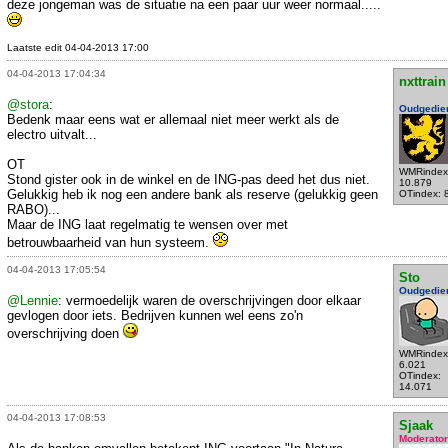
deze jongeman was de situatie na een paar uur weer normaal.....
Laatste edit 04-04-2013 17:00
04-04-2013 17:04:34
nxttrain
@stora
:
Oudgedie
Bedenk maar eens wat er allemaal niet meer werkt als de
electro uitvalt...
OT
WMRindex
Stond gister ook in de winkel en de ING-pas deed het dus niet.
10.879
Gelukkig heb ik nog een andere bank als reserve (gelukkig geen
OTindex: 
RABO)...
Maar de ING laat regelmatig te wensen over met
betrouwbaarheid van hun systeem.
04-04-2013 17:05:54
Sto
Oudgedie
@Lennie
: vermoedelijk waren de overschrijvingen door elkaar
gevlogen door iets. Bedrijven kunnen wel eens zo'n
overschrijving doen
WMRindex
6.021
OTindex:
14.071
04-04-2013 17:08:53
Sjaak
Moderator