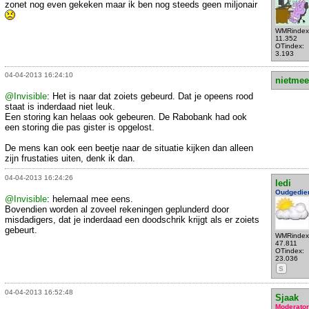
zonet nog even gekeken maar ik ben nog steeds geen miljonair
WMRindex
11.352
OTindex:
3.193
04-04-2013 16:24:10
nietmee
@Invisible
: Het is naar dat zoiets gebeurd. Dat je opeens rood
staat is inderdaad niet leuk.
Een storing kan helaas ook gebeuren. De Rabobank had ook
een storing die pas gister is opgelost.
De mens kan ook een beetje naar de situatie kijken dan alleen
zijn frustaties uiten, denk ik dan.
04-04-2013 16:24:26
ledi
Oudgedie
@Invisible
: helemaal mee eens.
Bovendien worden al zoveel rekeningen geplunderd door
misdadigers, dat je inderdaad een doodschrik krijgt als er zoiets
gebeurt.
WMRindex
47.811
OTindex:
23.036
S
04-04-2013 16:52:48
Sjaak
Moderator