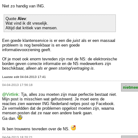
Niet zo handig van ING.
Quote
Alev
:
Wat vind ik dit vreselijk.
Altijd dat kritiek van mensen.
Een goede klantenservice is er een die
juist
als er een massaal
probleem is nog bereikbaar is en een goede
informatievoorziening geeft.
Of je moet ook enorm tevreden zijn met de NS: de elektronische
borden geven correcte informatie en de NS medewerkers zijn
beschikbaar,
alleen als er geen storing/vertraging is
.
Laatste edit 04-04-2013 17:41
04-04-2013 17:56:18
nietmee
@Virtlink
: Tja, alles zou moeten zijn maar perfectie bestaat niet.
Mijn post is misschien wat gefrustreerd. Je moet eens de
reacties zien wanneer ING Nederland netjes post op Facebook.
Ze vermeldden dat de problemen opgelost moeten zijn, waarna
mensen posten dat ze naar een andere bank gaan.
Ga dan.
Ik ben trouwens tevreden over de NS.
04-04-2013 18:20:21