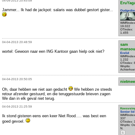
04-04-2013 20:45:09
EruYag
Jammer... Ik had de jackpot: salaris was dubbel gestort gister...
Oudgedie
WMRindex
19.022
OTindex:
1.455
04-04-2013 20:48:59
sam
mansou
wortel: Gewoon naar een ING Kantoor gaan hielp ook niet?
Erelid
WMRindex
1.232
OTindex: 
Wnplts:
Achterhoe
04-04-2013 20:50:05
nietmee
Oh, daar hebben we niet aan gedacht
We hebben ze steeds
retour afzender gestuurd, en die teruggestuurde brieven zagen
We dan in elk geval niet terug.
04-04-2013 21:25:59
Keesvsin
Senior lid
WMRindex
Ik stond gisteren eens een keer Niet Rood..... was best een
337
goed gevoel.
OTindex: 
Wnplts: Os
N.
S