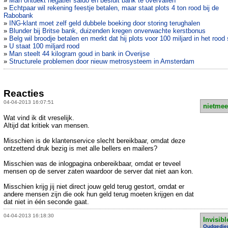
»
Man ontdekt negatief saldo en besluit bank te overvallen
»
Echtpaar wil rekening feestje betalen, maar staat plots 4 ton rood bij de
Rabobank
»
ING-klant moet zelf geld dubbele boeking door storing terughalen
»
Blunder bij Britse bank, duizenden kregen onverwachte kerstbonus
»
Belg wil broodje betalen en merkt dat hij plots voor 100 miljard in het rood 
»
U staat 100 miljard rood
»
Man steelt 44 kilogram goud in bank in Overijse
»
Structurele problemen door nieuw metrosysteem in Amsterdam
Reacties
04-04-2013 16:07:51
nietmee
Wat vind ik dit vreselijk.
Altijd dat kritiek van mensen.
Misschien is de klantenservice slecht bereikbaar, omdat deze
ontzettend druk bezig is met alle bellers en mailers?
Misschien was de inlogpagina onbereikbaar, omdat er teveel
mensen op de server zaten waardoor de server dat niet aan kon.
Misschien krijg jij niet direct jouw geld terug gestort, omdat er
andere mensen zijn die ook hun geld terug moeten krijgen en dat
dat niet in één seconde gaat.
04-04-2013 16:18:30
Invisibl
Oudgedie