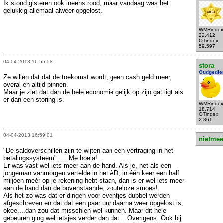
Ik stond gisteren ook ineens rood, maar vandaag was het
gelukkig allemaal alweer opgelost.
WMRindex
22.412
OTindex:
59.597
04-04-2013 16:55:58
stora
Oudgedie
Ze willen dat dat de toekomst wordt, geen cash geld meer,
overal en altijd pinnen.
Maar je ziet dat dan de hele economie gelijk op zijn gat ligt als
er dan een storing is.
WMRindex
18.714
OTindex:
2.861
04-04-2013 16:59:01
nietmee
"De saldoverschillen zijn te wijten aan een vertraging in het
betalingssysteem"......Me hoela!
Er was vast wel iets meer aan de hand. Als je, net als een
jongeman vanmorgen vertelde in het AD, in één keer een half
miljoen méér op je rekening hebt staan, dan is er wel iets meer
aan de hand dan de bovenstaande, zouteloze smoes!
Als het zo was dat er dingen voor eventjes dubbel werden
afgeschreven en dat dat een paar uur daarna weer opgelost is,
okee....dan zou dat misschien wel kunnen. Maar dit hele
gebeuren ging wel ietsjes verder dan dat....Overigens: Ook bij