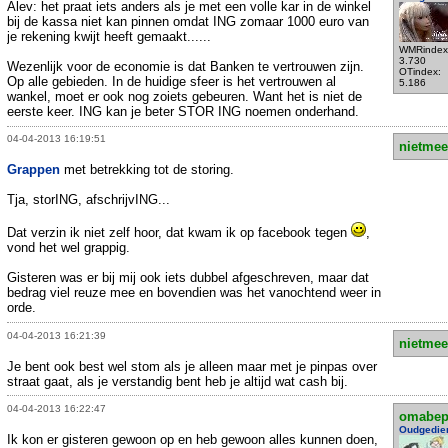
Alev: het praat iets anders als je met een volle kar in de winkel
bij de kassa niet kan pinnen omdat ING zomaar 1000 euro van
je rekening kwijt heeft gemaakt......
WMRindex
3.730
Wezenlijk voor de economie is dat Banken te vertrouwen zijn.
OTindex:
Op alle gebieden. In de huidige sfeer is het vertrouwen al
5.186
wankel, moet er ook nog zoiets gebeuren. Want het is niet de
eerste keer. ING kan je beter STOR ING noemen onderhand.
04-04-2013 16:19:51
nietmee
Grappen
met betrekking tot de storing.
Tja, storING, afschrijvING...
Dat verzin ik niet zelf hoor, dat kwam ik op facebook tegen
,
vond het wel grappig.
Gisteren was er bij mij ook iets dubbel afgeschreven, maar dat
bedrag viel reuze mee en bovendien was het vanochtend weer in
orde.
04-04-2013 16:21:39
nietmee
Je bent ook best wel stom als je alleen maar met je pinpas over
straat gaat, als je verstandig bent heb je altijd wat cash bij.
04-04-2013 16:22:47
omabe
Oudgedie
Ik kon er gisteren gewoon op en heb gewoon alles kunnen doen,