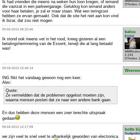
WMRindex
Ik had vrienden die ineens na weken hun loon kregen, of iemand
OTindex: 
die vastzat in een parkeergarage. Gelukkig kon iemand anders
voor haar betalen, je zal er maar staan. Wat een teringzooi
hebben ze ervan gemaakt. Ook dat de site het niet aan kon vind
ik bizar, dat zou niet mogen.
05-04-2013 09:20:46
balou
Erelid
Ik stond ook ineens vet in het rood, kreeg gisteren al een
betalingsherinnering van de Essent, terwijl die al lang betaald
was!
WMRindex
2.233
OTindex: 
05-04-2013 15:46:14
Weerwo
ING flikt het vandaag gewoon nog een keer..
Alev:
Quote:
Ze vermeldden dat de problemen opgelost moeten zijn,
waarna mensen posten dat ze naar een andere bank gaan.
En dus hebben deze mensen een zeer terechte uitspraak
gedaan
08-04-2013 12:17:09
botte bi
Oudgedie
we zijn veel te snel veel te afhankelijk geworden van electronica