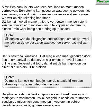
Weerwo
Alev: Een bank is iets waar een heel land op moet kunnen
vertrouwen. Een storing kan gebeuren waardoor je gewoon niet
kan pinnen, maar dit niet. Zometeen weten ze niet eens meer
wie wat op zijn rekening had staan.
Banken zijn op dit moment niet te vertrouwen, mensen die ik
ken die hoeven er maar even zin in te krijgen en de bank is
binnen 1min weer bezig een storing op te lossen.
Quote:
Misschien was de inlogpagina onbereikbaar, omdat er teveel
mensen op de server zaten waardoor de server dat niet aan
kon.
Dat is helemaal kansloos.. Dat mag alleen maar gebeuren door
een spam aanval op de server, niet omdat er teveel klanten
online zijn. Gebeurd dat toch, dan dient de bank gewoon per
direct zijn servers uit te breiden.
Quote:
De mens kan ook een beetje naar de situatie kijken dan
alleen zijn frustaties uiten, denk ik dan.
De situatie is dat de banken gewoon slecht werk leveren om
storingen te voorkomen. Ipv al het geld in aandelen te stoppen,
zouden ze misschien eens moeten investeren in betere
beveiligingssoftware, grotere servers, enz.