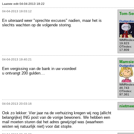
Laatste edit 04-04-2013 18:22
04-04-2013 19:03:12
Tom-Se
En uiteraard weer "oprechte excuses" nadien, maar het is
Oudgedie
slechts wachten op de volgende storing.
WMRindex
19.823
OTindex:
17.809
04-04-2013 19:40:21
Mamsie
Oudgedie
Een vergissing van de bank in uw voordeel
u ontvangt 200 gulden....
WMRindex
46.743
OTindex:
97.361
04-04-2013 20:03:16
nietmee
Ook zo lekker: Vier jaar na de verhuizing kregen wij nog (allicht
belangrijke) ING post van de vorige bewoners. We hebben een
mail moeten sturen dat het adres gewijzigd was (waarheen
wisten wij natuurlijk niet) voor dat stopte.