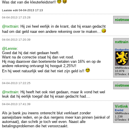
Was dat van die kleuterleidster!!
Laatste edit 04-04-2013 17:13
04-04-2013 17:15:28
nietmee
@nxttrain
: Hij zei heel eerlijk in de krant, dat hij eraan gedacht
had om dat geld naar een andere rekening over te maken....
04-04-2013 17:20:39
nxttrain
@Lennie
:
Oudgedie
Goed dat hij dat niet gedaan heeft.
Want na de correctie staat hij dan vet rood.
Hij mag daarover dan boeterente betalen van 16% en op de
andere rekening ontvangt hij hooguit 2,25%!!
WMRindex
En hij weet natuurlijk wel dat het niet zijn geld is!!
10.879
OTindex: 
04-04-2013 17:22:25
nietmee
@nxttrain
: Hij heeft het ook niet gedaan, maar ik vond het wel
leuk dat hij eerlijk toegaf dat hij eraan gedacht had....
04-04-2013 17:41:39
Virtlink
Erelid
Als je bank jou ineens onterecht blut verklaart zonder
WMRindex
1.238
aanwijsbare reden, en je dus nergens meer kan pinnen (winkel of
OTindex: 
automaat), dan schrik je toch wel even. Naast alle
betalingsproblemen die het veroorzaakt.