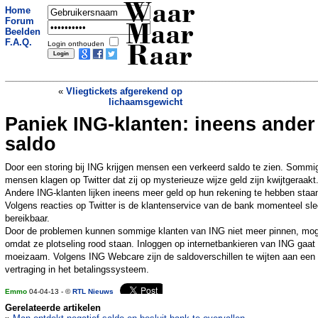
Waar
Home
Forum
Maar
Beelden
F.A.Q.
Login onthouden
Raar
«
Vliegtickets afgerekend op
lichaamsgewicht
Paniek ING-klanten: ineens ander
Vermoord om kleedgeld
»
saldo
Door een storing bij ING krijgen mensen een verkeerd saldo te zien. Sommi
mensen klagen op Twitter dat zij op mysterieuze wijze geld zijn kwijtgeraakt
Andere ING-klanten lijken ineens meer geld op hun rekening te hebben staa
Volgens reacties op Twitter is de klantenservice van de bank momenteel sle
bereikbaar.
Door de problemen kunnen sommige klanten van ING niet meer pinnen, mog
omdat ze plotseling rood staan. Inloggen op internetbankieren van ING gaat
moeizaam. Volgens ING Webcare zijn de saldoverschillen te wijten aan een
vertraging in het betalingssysteem.
Emmo
04-04-13 - ©
RTL Nieuws
Gerelateerde artikelen