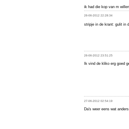
ik had die kop van m wille
26-06-2012 22:28:34
stripje in de krant: gulit in
26-06-2012 23:51:25
Ik vind de kliko erg goed gel
27-06-2012 02:54:19
Da's weer eens wat anders