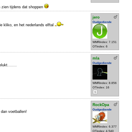
n zien tijdens dat shoppen
jero
Oudgediende
 de kliko, en het nederlands elftal
WMRindex: 7.151
OTindex: 6
mla
Oudgediende
ukt........
WMRindex: 8.856
OTindex: 16
S
RockOpa
Oudgediende
 dan voetballen!
WMRindex: 6.377
OTindex: 4.540