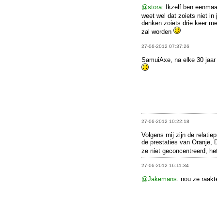
@stora
: Ikzelf ben eenmaa
weet wel dat zoiets niet in
denken zoiets drie keer me
zal worden
27-06-2012 07:37:26
SamuiAxe, na elke 30 jaar 
27-06-2012 10:22:18
Volgens mij zijn de relatie
de prestaties van Oranj
ze niet geconcentreerd, he
27-06-2012 16:11:34
@Jakemans
: nou ze raakt