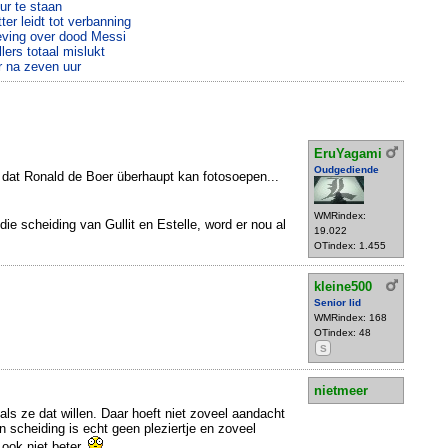
ur te staan
er leidt tot verbanning
eving over dood Messi
lers totaal mislukt
r na zeven uur
EruYagami
Oudgediende
 dat Ronald de Boer überhaupt kan fotosoepen...
WMRindex:
ie scheiding van Gullit en Estelle, word er nou al
19.022
OTindex: 1.455
kleine500
Senior lid
WMRindex: 168
OTindex: 48
S
nietmeer
ls ze dat willen. Daar hoeft niet zoveel aandacht
 scheiding is echt geen pleziertje en zoveel
ook niet beter.