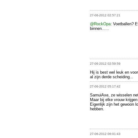
27-06-2012 02:57:21
@RockOpa
: Voetballen? E
binnen......
27-06-2012 02:59:59
Hij is best wel leuk en voo
al zijn derde scheiding...
27-06-2012 05:17:42
SamuiAxe, ze wisselen net 
Maar bij elke vrouw krijgen
Eigenlijk zijn het gewoon 
hebben.
27-06-2012 06:01:43