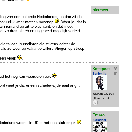
nietmeer
ding van een bekende Nederlander, en dan zit de
 natuurlijk weer meteen bovenop
. Want ja, dat is
ar niemand op zit te wachten), en dat moet
et zo dramatisch en uitgebreid mogelijk verteld
die talloze journalisten die telkens achter de
 als ze weer op vakantie willen. Vliegen op stroop.
l een vloek
.
Kattepoes
Senior lid
Ruud het nog kan waarderen ook
word weet je dat er een schaduwzijde aanhangt..
WMRindex: 168
OTindex: 84
S
Emmo
Stamgast
 Nederland woont. In UK is het een stuk erger.