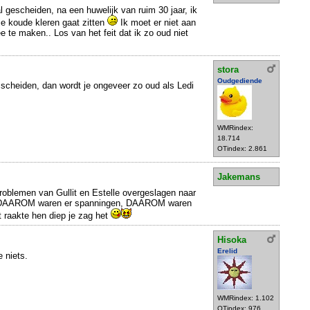
l gescheiden, na een huwelijk van ruim 30 jaar, ik
 je koude kleren gaat zitten
Ik moet er niet aan
e te maken.. Los van het feit dat ik zo oud niet
stora
Oudgediende
scheiden, dan wordt je ongeveer zo oud als Ledi
WMRindex:
18.714
OTindex: 2.861
Jakemans
problemen van Gullit en Estelle overgeslagen naar
e, DAAROM waren er spanningen, DAAROM waren
t raakte hen diep je zag het
Hisoka
Erelid
e niets.
WMRindex: 1.102
OTindex: 976