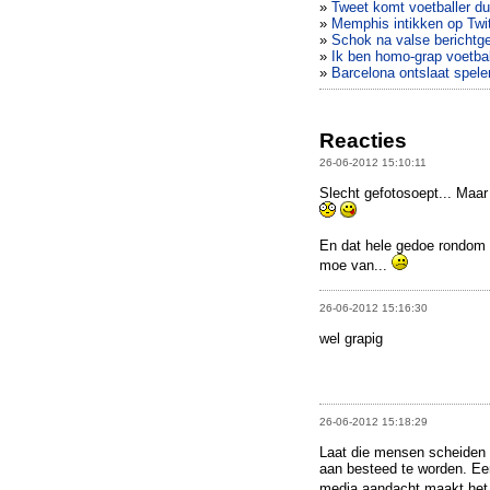
»
Tweet komt voetballer du
»
Memphis intikken op Twitt
»
Schok na valse berichtg
»
Ik ben homo-grap voetbal
»
Barcelona ontslaat spele
Reacties
26-06-2012 15:10:11
Slecht gefotosoept... Maar
En dat hele gedoe rondom d
moe van...
26-06-2012 15:16:30
wel grapig
26-06-2012 15:18:29
Laat die mensen scheiden a
aan besteed te worden. Een
media aandacht maakt het 