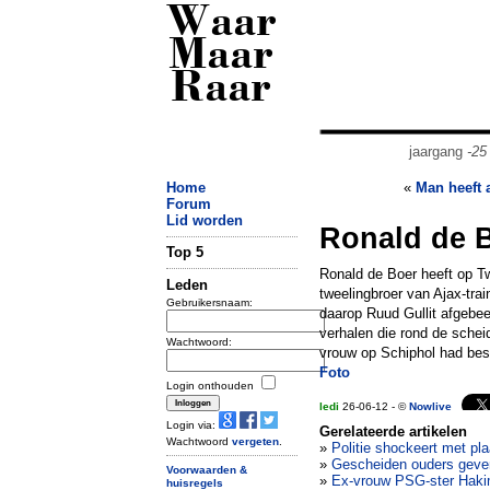
Waar
Maar
Raar
jaargang
-25
Home
«
Man heeft a
Forum
Lid worden
Ronald de B
Top 5
Ronald de Boer heeft op Tw
Leden
tweelingbroer van Ajax-tra
Gebruikersnaam:
daarop Ruud Gullit afgebee
verhalen die rond de schei
Wachtwoord:
vrouw op Schiphol had bes
Foto
Login onthouden
ledi
26-06-12 - ©
Nowlive
Login via:
Gerelateerde artikelen
Wachtwoord
vergeten
.
»
Politie shockeert met pla
»
Gescheiden ouders geven
Voorwaarden &
»
Ex-vrouw PSG-ster Hakimi 
huisregels