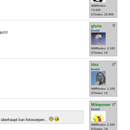
WMRindex:
73.605
OTindex: 28.969
gloria
Erelid
t!!!!
WMRindex: 4.185
OTindex: 24
Idsz
Erelid
WMRindex: 1.109
OTindex: 13
Mikepower
Erelid
 überhaupt kan fotosoepen...
WMRindex: 2.356
OTindex: 76