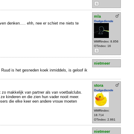
S
mla
Oudgediende
ven denken..... ehh, nee er schiet me niets te
WMRindex: 8.856
OTindex: 16
S
nietmeer
r Ruud is het gesneden koek inmiddels, is geloof ik
stora
Oudgediende
zo makkelijk van partner als van voetbalclubs.
 ze kinderen en die zien hun vader nooit meer.
losers die elke keer een andere vrouw moeten
WMRindex:
18.714
OTindex: 2.861
nietmeer