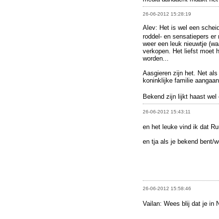
26-06-2012 15:28:19
Alev: Het is wel een schei
roddel- en sensatiepers er
weer een leuk nieuwtje (wa
verkopen. Het liefst moet h
worden...
Aasgieren zijn het. Net als 
koninklijke familie aangaan
Bekend zijn lijkt haast we
26-06-2012 15:43:11
en het leuke vind ik dat 
en tja als je bekend bent/
26-06-2012 15:58:46
Vailan: Wees blij dat je in