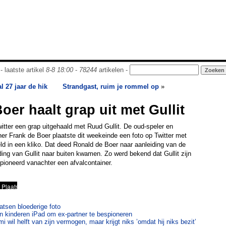
- laatste artikel
8-8 18:00
-
78244
artikelen -
l 27 jaar de hik
Strandgast, ruim je rommel op
»
oer haalt grap uit met Gullit
itter een grap uitgehaald met Ruud Gullit. De oud-speler en
iner Frank de Boer plaatste dit weekeinde een foto op Twitter met
ld in een kliko. Dat deed Ronald de Boer naar aanleiding van de
ding van Gullit naar buiten kwamen. Zo werd bekend dat Gullit zijn
pioneerd vanachter een afvalcontainer.
atsen bloederige foto
 kinderen iPad om ex-partner te bespioneren
wil helft van zijn vermogen, maar krijgt niks ’omdat hij niks bezit’