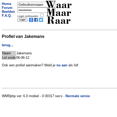
Waar
Home
Forum
Maar
Beelden
F.A.Q.
Login onthouden
Raar
Profiel van Jakemans
terug...
Naam
Jakemans
Lid sinds
06-06-12
Ook een profiel aanmaken? Meld je
nu aan
als lid!
WMRphp ver. 6.0 mobiel -
0.00317
secs -
Normale versie