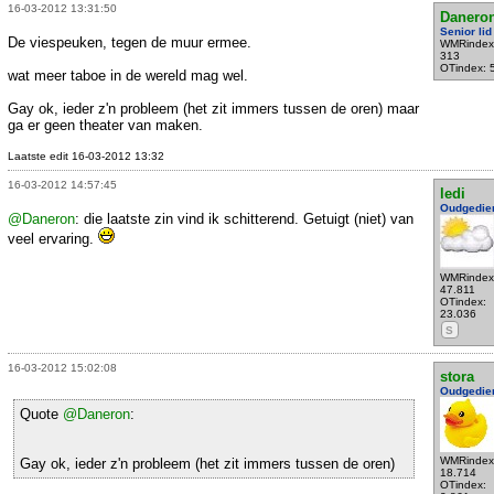
16-03-2012 13:31:50
Danero
Senior lid
De viespeuken, tegen de muur ermee.
WMRindex
313
OTindex: 
wat meer taboe in de wereld mag wel.
Gay ok, ieder z'n probleem (het zit immers tussen de oren) maar
ga er geen theater van maken.
Laatste edit 16-03-2012 13:32
16-03-2012 14:57:45
ledi
Oudgedie
@Daneron
: die laatste zin vind ik schitterend. Getuigt (niet) van
veel ervaring.
WMRindex
47.811
OTindex:
23.036
S
16-03-2012 15:02:08
stora
Oudgedie
Quote
@Daneron
:
WMRindex
Gay ok, ieder z'n probleem (het zit immers tussen de oren)
18.714
OTindex: