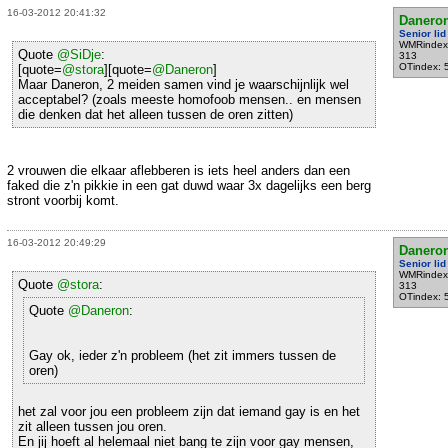
16-03-2012 20:41:32
Danero
Senior lid
WMRindex
Quote
@SiDje
:
313
OTindex: 
[quote=
@stora
][quote=
@Daneron
]
Maar Daneron, 2 meiden samen vind je waarschijnlijk wel
acceptabel? (zoals meeste homofoob mensen.. en mensen
die denken dat het alleen tussen de oren zitten)
2 vrouwen die elkaar aflebberen is iets heel anders dan een
faked die z'n pikkie in een gat duwd waar 3x dagelijks een berg
stront voorbij komt.
16-03-2012 20:49:29
Danero
Senior lid
WMRindex
Quote
@stora
:
313
OTindex: 
Quote
@Daneron
:
Gay ok, ieder z'n probleem (het zit immers tussen de
oren)
het zal voor jou een probleem zijn dat iemand gay is en het
zit alleen tussen jou oren.
En jij hoeft al helemaal niet bang te zijn voor gay mensen,