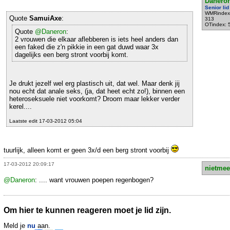
Danero
Senior lid
WMRindex
Quote
SamuiAxe
:
313
OTindex: 
Quote
@Daneron
:
2 vrouwen die elkaar aflebberen is iets heel anders dan
een faked die z'n pikkie in een gat duwd waar 3x
dagelijks een berg stront voorbij komt.
Je drukt jezelf wel erg plastisch uit, dat wel. Maar denk jij
nou echt dat anale seks, (ja, dat heet echt zo!), binnen een
heteroseksuele niet voorkomt? Droom maar lekker verder
kerel....
Laatste edit 17-03-2012 05:04
tuurlijk, alleen komt er geen 3x/d een berg stront voorbij
17-03-2012 20:09:17
nietmee
@Daneron
: .... want vrouwen poepen regenbogen?
Om hier te kunnen reageren moet je lid zijn.
Meld je
nu
aan.