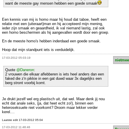
want de meeste gay mensen hebben een goede smaak
Een kennis van mij is homo maar hij houd dat taboe, heeft een
relatie met een (uiteraart)man en hij accepteerd mijn mening,
ieder zijn smaak en geaardheid, ik val niemand lastig, zal ook
een homo beschermen als hij aangevallen wordt door een groep.
En de meeste homo's hebben inderdaad een goede smaak.
Hoop dat mijn standpunt iets is verduidelijk.
17-03-2012 05:03:19
nietmee
Quote
@Daneron
:
2 vrouwen die elkaar aflebberen is iets heel anders dan een
faked die z'n pikkie in een gat duwd waar 3x dagelijks een
berg stront voorbij komt.
Je drukt jezelf wel erg plastisch uit, dat wel. Maar denk jij nou
echt dat anale seks, (ja, dat heet echt zo!), binnen een
heteroseksuele niet voorkomt? Droom maar lekker verder
kerel....
Laatste edit 17-03-2012 05:04
17-03-2012 11:48:46