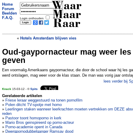
Waar
Home
Forum
Maar
Beelden
F.A.Q.
Login onthouden
Raar
«
Hotels Amsterdam blijven vies
Oud-gaypornacteur mag weer les
Nieuwe kikker ontdekt in New York
»
geven
Een voormalig Amerikaans gaypornacteur, die door de school waar hij les ga
werd ontslagen, mag weer voor de klas staan. De man was vorig jaar ontsla
lees verder bij Sp
Knack
15-03-12 - ©
Spits
Gerelateerde artikelen
»
Friese leraar weggestuurd na tonen pornofilm
»
Polen ditcht TV-spotje met homo
»
Leerlingen staken wanneer leerkrachten moeten vertrekken om DEZE abs
reden
»
Pastoor toont homoporno in kerk
»
Mario Bros geinspireerd op porno-acteur
»
Porno-academie opent in Canada
»
Dwergpornodubbelganger Ramsay dood