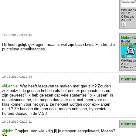
WMRindex
47.811
OTindex:
23.036
S
16-03-2012 00:24:40
Bekiek
Erelid
Hij heeft gelijk gekregen, maar is wel zijn baan kwijt. Fijn hè, die
puriteinse amerikaantjes.
WMRindex
2.098
OTindex: 
16-03-2012 02:17:48
nietmee
@Lennie
: Wat heeft lesgeven te maken met gay zijn? Zouden
ze3 hetzelfde gedaan hebben als het een ex-pornoactrice zou
zijn geweest? Ik heb gelezen dat vele studentes "bijklussen" in
de seksindustrie, die mogen dus later ook niet meer voor de
klas komen voor het geval ze herkent worden door ex-klanten
o.i.d.? Ze hadden die man nooit mogen ontslaan, hypocriete
hufters daarzo in de V.S.!
16-03-2012 02:19:11
nietmee
@john
Grapjas: Van wie krijg jij je grappen aangeleverd, Mozes?