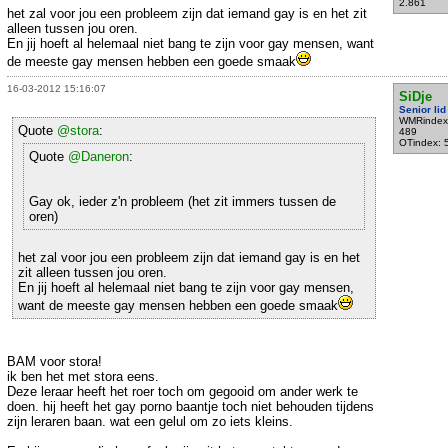
2.861
het zal voor jou een probleem zijn dat iemand gay is en het zit
alleen tussen jou oren.
En jij hoeft al helemaal niet bang te zijn voor gay mensen, want
de meeste gay mensen hebben een goede smaak
16-03-2012 15:16:07
SiDje
Senior lid
WMRindex
Quote
@stora
:
489
OTindex: 
Quote
@Daneron
:
Gay ok, ieder z'n probleem (het zit immers tussen de
oren)
het zal voor jou een probleem zijn dat iemand gay is en het
zit alleen tussen jou oren.
En jij hoeft al helemaal niet bang te zijn voor gay mensen,
want de meeste gay mensen hebben een goede smaak
BAM voor stora!
ik ben het met stora eens.
Deze leraar heeft het roer toch om gegooid om ander werk te
doen. hij heeft het gay porno baantje toch niet behouden tijdens
zijn leraren baan. wat een gelul om zo iets kleins.