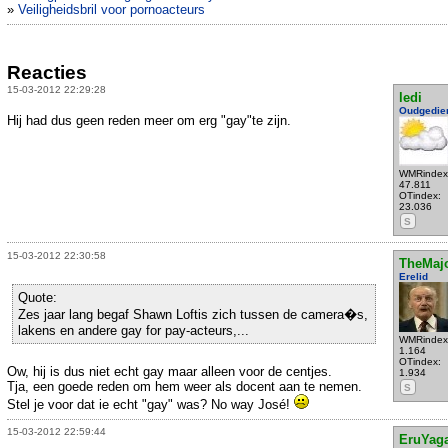
»
Veiligheidsbril voor pornoacteurs
Reacties
15-03-2012 22:29:28
ledi
Oudgedie
Hij had dus geen reden meer om erg "gay"te zijn.
WMRindex
47.811
OTindex:
23.036
S
15-03-2012 22:30:58
TheMaj
Erelid
Quote:
Zes jaar lang begaf Shawn Loftis zich tussen de camera�s,
lakens en andere gay for pay-acteurs,...
WMRindex
1.164
OTindex:
Ow, hij is dus niet echt gay maar alleen voor de centjes.
1.934
Tja, een goede reden om hem weer als docent aan te nemen.
S
Stel je voor dat ie echt "gay" was? No way José!
15-03-2012 22:59:44
EruYag