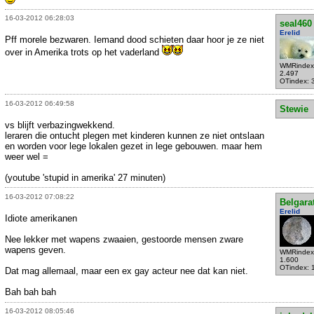
16-03-2012 06:28:03
seal460
Erelid
Pff morele bezwaren. Iemand dood schieten daar hoor je ze niet
over in Amerika trots op het vaderland
WMRindex
2.497
OTindex: 
16-03-2012 06:49:58
Stewie
vs blijft verbazingwekkend.
leraren die ontucht plegen met kinderen kunnen ze niet ontslaan
en worden voor lege lokalen gezet in lege gebouwen. maar hem
weer wel =
(youtube 'stupid in amerika' 27 minuten)
16-03-2012 07:08:22
Belgara
Erelid
Idiote amerikanen
Nee lekker met wapens zwaaien, gestoorde mensen zware
wapens geven.
WMRindex
1.600
OTindex: 
Dat mag allemaal, maar een ex gay acteur nee dat kan niet.
Bah bah bah
16-03-2012 08:05:46