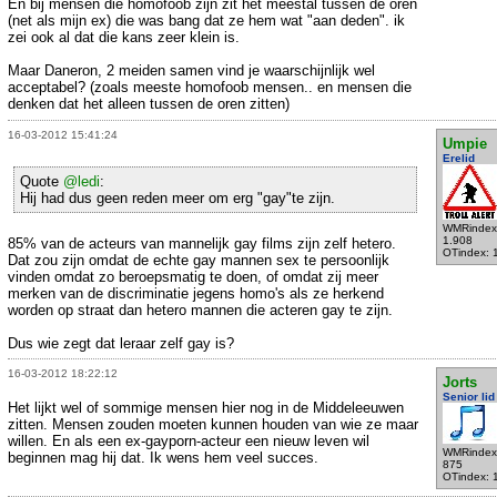
En bij mensen die homofoob zijn zit het meestal tussen de oren
(net als mijn ex) die was bang dat ze hem wat "aan deden". ik
zei ook al dat die kans zeer klein is.
Maar Daneron, 2 meiden samen vind je waarschijnlijk wel
acceptabel? (zoals meeste homofoob mensen.. en mensen die
denken dat het alleen tussen de oren zitten)
16-03-2012 15:41:24
Umpie
Erelid
Quote
@ledi
:
Hij had dus geen reden meer om erg "gay"te zijn.
WMRindex
1.908
85% van de acteurs van mannelijk gay films zijn zelf hetero.
OTindex: 
Dat zou zijn omdat de echte gay mannen sex te persoonlijk
vinden omdat zo beroepsmatig te doen, of omdat zij meer
merken van de discriminatie jegens homo's als ze herkend
worden op straat dan hetero mannen die acteren gay te zijn.
Dus wie zegt dat leraar zelf gay is?
16-03-2012 18:22:12
Jorts
Senior lid
Het lijkt wel of sommige mensen hier nog in de Middeleeuwen
zitten. Mensen zouden moeten kunnen houden van wie ze maar
willen. En als een ex-gayporn-acteur een nieuw leven wil
WMRindex
beginnen mag hij dat. Ik wens hem veel succes.
875
OTindex: 