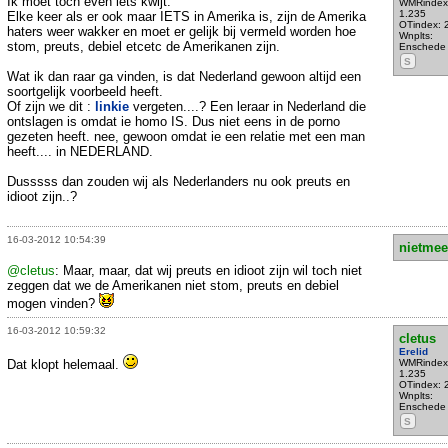
Ik moet toch even iets kwijt.
WMRindex
1.235
Elke keer als er ook maar IETS in Amerika is, zijn de Amerika
OTindex: 
haters weer wakker en moet er gelijk bij vermeld worden hoe
Wnplts:
stom, preuts, debiel etcetc de Amerikanen zijn.
Enschede
S
Wat ik dan raar ga vinden, is dat Nederland gewoon altijd een
soortgelijk voorbeeld heeft.
Of zijn we dit :
linkie
vergeten....? Een leraar in Nederland die
ontslagen is omdat ie homo IS. Dus niet eens in de porno
gezeten heeft. nee, gewoon omdat ie een relatie met een man
heeft.... in NEDERLAND.
Dusssss dan zouden wij als Nederlanders nu ook preuts en
idioot zijn..?
16-03-2012 10:54:39
nietmee
@cletus
: Maar, maar, dat wij preuts en idioot zijn wil toch niet
zeggen dat we de Amerikanen niet stom, preuts en debiel
mogen vinden?
16-03-2012 10:59:32
cletus
Erelid
Dat klopt helemaal.
WMRindex
1.235
OTindex: 
Wnplts:
Enschede
S