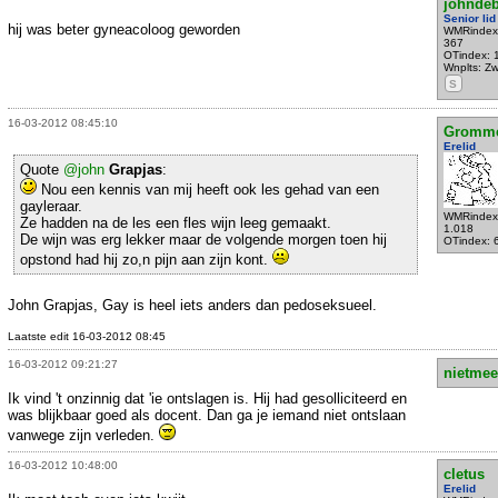
johndeb
Senior lid
hij was beter gyneacoloog geworden
WMRindex
367
OTindex: 
Wnplts: Zw
S
16-03-2012 08:45:10
Gromm
Erelid
Quote
@john
Grapjas
:
Nou een kennis van mij heeft ook les gehad van een
gayleraar.
WMRindex
Ze hadden na de les een fles wijn leeg gemaakt.
1.018
De wijn was erg lekker maar de volgende morgen toen hij
OTindex: 
opstond had hij zo,n pijn aan zijn kont.
John Grapjas, Gay is heel iets anders dan pedoseksueel.
Laatste edit 16-03-2012 08:45
16-03-2012 09:21:27
nietmee
Ik vind 't onzinnig dat 'ie ontslagen is. Hij had gesolliciteerd en
was blijkbaar goed als docent. Dan ga je iemand niet ontslaan
vanwege zijn verleden.
16-03-2012 10:48:00
cletus
Erelid