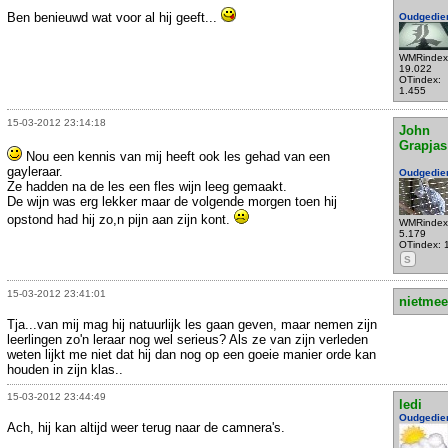
Ben benieuwd wat voor al hij geeft...
Oudgedie
WMRindex
19.022
OTindex:
1.455
15-03-2012 23:14:18
John
Grapjas
Nou een kennis van mij heeft ook les gehad van een
gayleraar.
Oudgedie
Ze hadden na de les een fles wijn leeg gemaakt.
De wijn was erg lekker maar de volgende morgen toen hij
opstond had hij zo,n pijn aan zijn kont.
WMRindex
5.179
OTindex: 
S
15-03-2012 23:41:01
nietmee
Tja...van mij mag hij natuurlijk les gaan geven, maar nemen zijn
leerlingen zo'n leraar nog wel serieus? Als ze van zijn verleden
weten lijkt me niet dat hij dan nog op een goeie manier orde kan
houden in zijn klas..
15-03-2012 23:44:49
ledi
Oudgedie
Ach, hij kan altijd weer terug naar de camnera's.