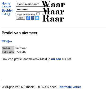
Waar
Home
Forum
Maar
Beelden
F.A.Q.
Login onthouden
Raar
Profiel van nietmeer
terug...
Naam
nietmeer
Lid sinds
07-03-07
Ook een profiel aanmaken? Meld je
nu aan
als lid!
WMRphp ver. 6.0 mobiel -
0.00399
secs -
Normale versie