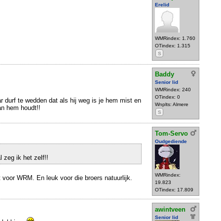
Erelid
WMRindex: 1.760
OTindex: 1.315
S
Baddy
Senior lid
WMRindex: 240
OTindex: 0
r durf te wedden dat als hij weg is je hem mist en
Wnplts: Almere
an hem houdt!!
S
Tom-Servo
Oudgediende
l zeg ik het zelf!!
WMRindex:
 voor WRM. En leuk voor die broers natuurlijk.
19.823
OTindex: 17.809
awintveen
Senior lid