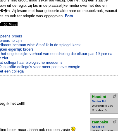
d is niet groot, maar zeker aanwezig. Dat het nog een staaltje
w uit de regio: zij las in de plaatselijke media over het duo en
 ��n. Zij kwam met haar geboorte-akte naar de meubelzaak, waaruit
was en ook ter adoptie was opgegeven.
Foto
opeens broers
roers te zijn
elkaars bestaan wist: Alsof ik in de spiegel keek
ken eigenlijk broers
het ongelofelijke verhaal van een drieling die elkaar pas 19 jaar na
 ziet
at collega haar biologische moeder is
in koffie collega’s voor meer positieve energie
et een collega
Hoodini
Senior lid
zeg ik het zelf!!
WMRindex: 380
OTindex: 5
zampaku
Actief lid
eling broer, maar ahhhh ook nog een zusje