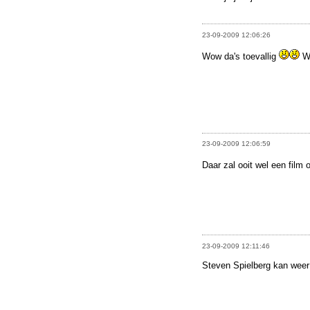
23-09-2009 12:06:26
Wow da's toevallig
We
23-09-2009 12:06:59
Daar zal ooit wel een fil
23-09-2009 12:11:46
Steven Spielberg kan weer