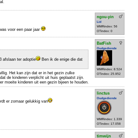
al.
ngou-yin
Lid
,
WMRindex: 56
t was voor een paar jaar
OTindex: 0
BatFish
Oudgediende
3 afslaan ter adoptie
Ben ik de enige die dat
WMRindex: 8.524
illig. Het kan zijn dat er in het gezin zulke
OTindex: 25.952
t de kinderen verplicht uit huis geplaatst zijn.
 moeite kinderen uit een gezin bijeen te houden.
linctus
Oudgediende
rdt er zomaar gelukkig van
WMRindex: 1.339
OTindex: 17.058
timwijn