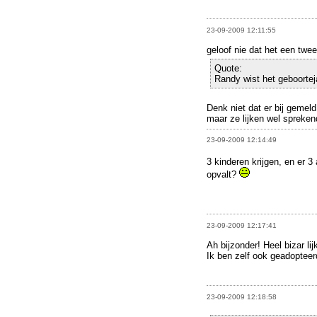
23-09-2009 12:11:55
geloof nie dat het een twee
Quote:
Randy wist het geboorteja
Denk niet dat er bij gemeld
maar ze lijken wel spreken
23-09-2009 12:14:49
3 kinderen krijgen, en er 3 
opvalt?
23-09-2009 12:17:41
Ah bijzonder! Heel bizar lij
Ik ben zelf ook geadopteer
23-09-2009 12:18:58