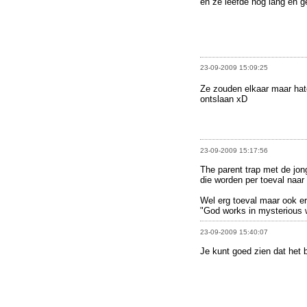
en ze leefde nog lang en ge
23-09-2009 15:09:25
Ze zouden elkaar maar ha
ontslaan xD
23-09-2009 15:17:56
The parent trap met de jon
die worden per toeval naa
Wel erg toeval maar ook e
"God works in mysterious
23-09-2009 15:40:07
Je kunt goed zien dat het b