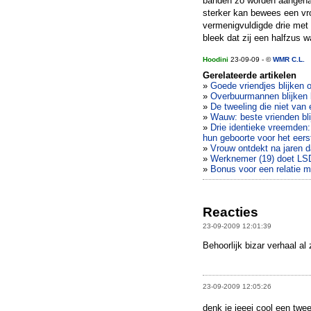
banden zo worden aangehaal
sterker kan bewees een vrou
vermenigvuldigde drie met
bleek dat zij een halfzus 
Hoodini
23-09-09 - ©
WMR C.L.
Gerelateerde artikelen
»
Goede vriendjes blijken 
»
Overbuurmannen blijken b
»
De tweeling die niet van 
»
Wauw: beste vrienden blij
»
Drie identieke vreemden: 
hun geboorte voor het eerst
»
Vrouw ontdekt na jaren d
»
Werknemer (19) doet LSD 
»
Bonus voor een relatie m
Reacties
23-09-2009 12:01:39
Behoorlijk bizar verhaal al 
23-09-2009 12:05:26
denk je jeeej cool een twe