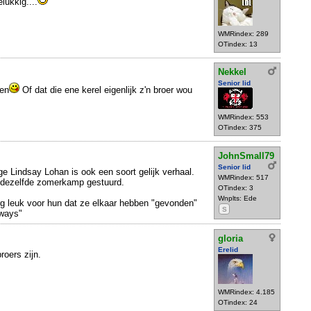
lukkig....
WMRindex: 289
OTindex: 13
Nekkel
Senior lid
ten
Of dat die ene kerel eigenlijk z'n broer wou
WMRindex: 553
OTindex: 375
JohnSmall79
Senior lid
ge Lindsay Lohan is ook een soort gelijk verhaal.
WMRindex: 517
r dezelfde zomerkamp gestuurd.
OTindex: 3
Wnplts: Ede
rg leuk voor hun dat ze elkaar hebben "gevonden"
S
 ways"
gloria
Erelid
roers zijn.
WMRindex: 4.185
OTindex: 24