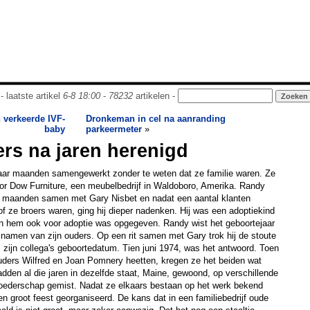
- laatste artikel
6-8 18:00
-
78232
artikelen -
 verkeerde IVF-
Dronkeman in cel na aanranding
baby
parkeermeter
»
rs na jaren herenigd
ar maanden samengewerkt zonder te weten dat ze familie waren. Ze
oor Dow Furniture, een meubelbedrijf in Waldoboro, Amerika. Randy
l maanden samen met Gary Nisbet en nadat een aantal klanten
f ze broers waren, ging hij dieper nadenken. Hij was een adoptiekind
van hem ook voor adoptie was opgegeven. Randy wist het geboortejaar
e namen van zijn ouders. Op een rit samen met Gary trok hij de stoute
zijn collega's geboortedatum. Tien juni 1974, was het antwoord. Toen
uders Wilfred en Joan Pomnery heetten, kregen ze het beiden wat
den al die jaren in dezelfde staat, Maine, gewoond, op verschillende
oederschap gemist. Nadat ze elkaars bestaan op het werk bekend
 groot feest georganiseerd. De kans dat in een familiebedrijf oude