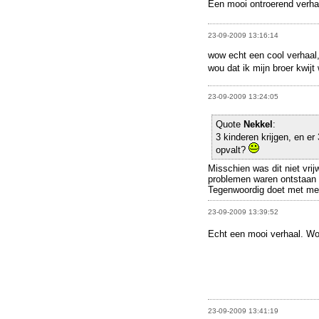
Een mooi ontroerend verha
23-09-2009 13:16:14
wow echt een cool verhaal
wou dat ik mijn broer kwij
23-09-2009 13:24:05
Quote
Nekkel
:
3 kinderen krijgen, en er 
opvalt?
Misschien was dit niet vrijw
problemen waren ontstaan da
Tegenwoordig doet met meer
23-09-2009 13:39:52
Echt een mooi verhaal. Wo
23-09-2009 13:41:19