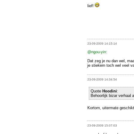
lief!
23-09-2009 14:15:14
@ngou-yin
:
Dat zeg je nu dan wel, maa
je stiekem toch wel veel v
23-09-2009 14:34:54
Quote
Hoodini
:
Behoorlijk bizar verhaal a
Kortom, uitermate geschikt
23-09-2009 15:07:03