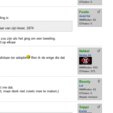
OTindex: 0
Fosite
Actief lid
ling is
WMRindex: 82
OTindex: 0
ar van zijn broer, 1974
 zou zijn als het ging om een tweeling.
d op elkaar
Nekkel
Senior lid
afslaan ter adoptie
Ben ik de enige die dat
WMRindex: 553
OTindex: 375
Bounty
Lid
kt me dat.
WMRindex: 62
d, maar denk niet zoiets mee te maken;)
OTindex: 0
Wnplts: Arnhem
Seppz
Erelid