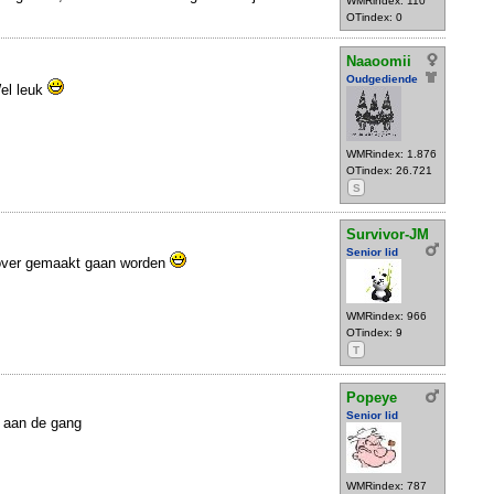
WMRindex: 110
OTindex: 0
Naaoomii
Oudgediende
l leuk
WMRindex: 1.876
OTindex: 26.721
S
Survivor-JM
Senior lid
m over gemaakt gaan worden
WMRindex: 966
OTindex: 9
T
Popeye
Senior lid
 aan de gang
WMRindex: 787