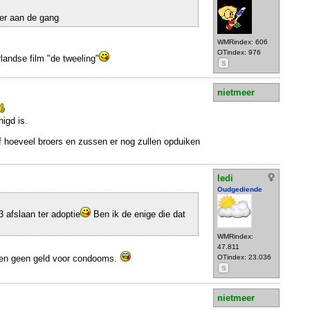
er aan de gang
WMRindex: 606
OTindex: 976
landse film "de tweeling"
S
nietmeer
nigd is.
f hoeveel broers en zussen er nog zullen opduiken
ledi
Oudgediende
3 afslaan ter adoptie
Ben ik de enige die dat
WMRindex:
47.811
en geen geld voor condooms.
OTindex: 23.036
S
nietmeer