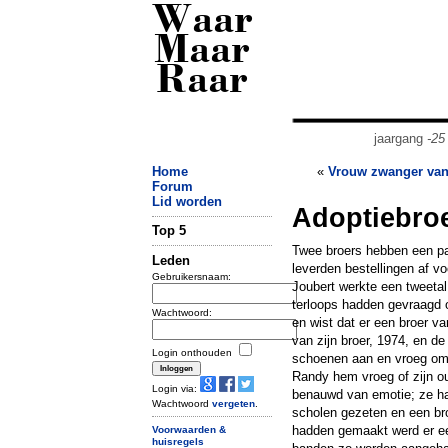
Waar
Maar
Raar
jaargang
-25
Home
«
Vrouw zwanger van
Forum
Lid worden
Adoptiebroe
Top 5
Twee broers hebben een pa
Leden
leverden bestellingen af v
Gebruikersnaam:
Joubert werkte een tweeta
terloops hadden gevraagd o
Wachtwoord:
en wist dat er een broer 
van zijn broer, 1974, en d
Login onthouden
schoenen aan en vroeg om 
Randy hem vroeg of zijn o
Login via:
benauwd van emotie; ze had
Wachtwoord
vergeten
.
scholen gezeten en een br
hadden gemaakt werd er een
Voorwaarden &
huisregels