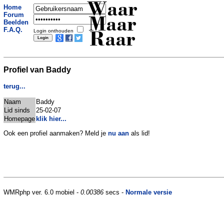
Waar
Home
Forum
Maar
Beelden
F.A.Q.
Login onthouden
Raar
Profiel van Baddy
terug...
Naam
Baddy
Lid sinds
25-02-07
Homepage
klik hier...
Ook een profiel aanmaken? Meld je
nu aan
als lid!
WMRphp ver. 6.0 mobiel -
0.00386
secs -
Normale versie