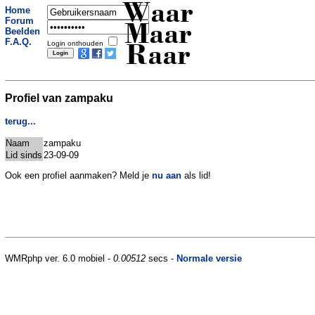
Waar
Home
Forum
Maar
Beelden
F.A.Q.
Login onthouden
Raar
Profiel van zampaku
terug...
Naam
zampaku
Lid sinds
23-09-09
Ook een profiel aanmaken? Meld je
nu aan
als lid!
WMRphp ver. 6.0 mobiel -
0.00512
secs -
Normale versie