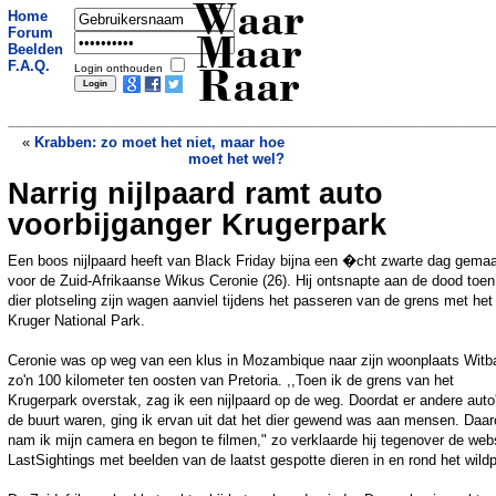
Waar
Home
Forum
Maar
Beelden
F.A.Q.
Login onthouden
Raar
«
Krabben: zo moet het niet, maar hoe
moet het wel?
Narrig nijlpaard ramt auto
Waarom ruik je jezelf niet?
»
voorbijganger Krugerpark
Een boos nijlpaard heeft van Black Friday bijna een �cht zwarte dag gema
voor de Zuid-Afrikaanse Wikus Ceronie (26). Hij ontsnapte aan de dood toen
dier plotseling zijn wagen aanviel tijdens het passeren van de grens met het
Kruger National Park.
Ceronie was op weg van een klus in Mozambique naar zijn woonplaats Witb
zo'n 100 kilometer ten oosten van Pretoria. ,,Toen ik de grens van het
Krugerpark overstak, zag ik een nijlpaard op de weg. Doordat er andere auto'
de buurt waren, ging ik ervan uit dat het dier gewend was aan mensen. Daa
nam ik mijn camera en begon te filmen," zo verklaarde hij tegenover de web
LastSightings met beelden van de laatst gespotte dieren in en rond het wildp