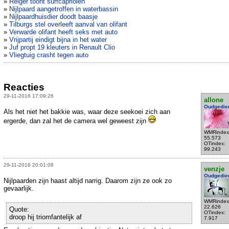
»
Reiger toont surfcapriolen
»
Nijlpaard aangetroffen in waterbassin
»
Nijlpaardhuisdier doodt baasje
»
Tilburgs stel overleeft aanval van olifant
»
Verwarde olifant heeft seks met auto
»
Vrijpartij eindigt bijna in het water
»
Juf propt 19 kleuters in Renault Clio
»
Vliegtuig crasht tegen auto
Reacties
29-11-2016 17:09:26
allone
Oudgedie
Als het niet het bakkie was, waar deze seekoei zich aan
ergerde, dan zal het de camera wel geweest zijn
WMRindex
55.573
OTindex:
99.243
29-11-2016 20:01:08
venzje
Oudgedie
Nijlpaarden zijn haast altijd narrig. Daarom zijn ze ook zo
gevaarlijk.
WMRindex
22.626
Quote:
OTindex:
droop hij triomfantelijk af
7.917