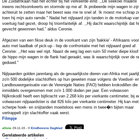
De Zuidafrikaan had het echter bij het verkeerde eind. ,,De seekoei maakte
ineens rechtsomkeerts en stormde op me af. Ik probeerde mijn wagen in zij
achteruit te zetten maar het beest was me te snel af. Ik moest me schrap z
toen hij mijn auto ramde." Nadat het nijlpaard zijn tanden in de motorkap va
voertuig had gezet, droop hij triomfantelijk af. ,,Hij dacht waarschijnlijk dat hi
gevecht gewonnen had," aldus Ceronie.
Afgezien van een fikse deuk in de voorkant van zijn 'bakkie' - Afrikaans voo
auto met laadbak of pick-up - liep de confrontatie met het nijlpaard goed af.
Ceronie: ,,Het was wel nipt. Naast de weg lag een ruim 50 meter diepe kloof
de hippo mijn wagen in de flank had geraakt, was ik waarschijnlijk over de r
geduwd."
Nijlpaarden golden jarenlang als de gevaarlijkste dieren van Afrika met jaarli
zo'n 500 dodelijke slachtoffers op hun geweten maar volgens de Voedsel- e
Landbouworganisatie van de Verenigde Naties (FAO) hebben krokodillen die 
inmiddels overgenomen met zo'n 1.000 doden per jaar. Een volwassen
Nijlkrokodil heeft een bijtkracht van 2.268 kilo per vierkante centimeter, bij e
volwassen nijlpaardstier is dat 826 kilo per vierkante centimeter. Hij kan met
scherpe hoek- en snijtanden moeiteloos een mens in twee�n bijten maar
vertrappelt zijn slachtoffer vaak eerst.
Filmpje
allone
29-11-16 - ©
Eindhovens Dagblad
Gerelateerde artikelen