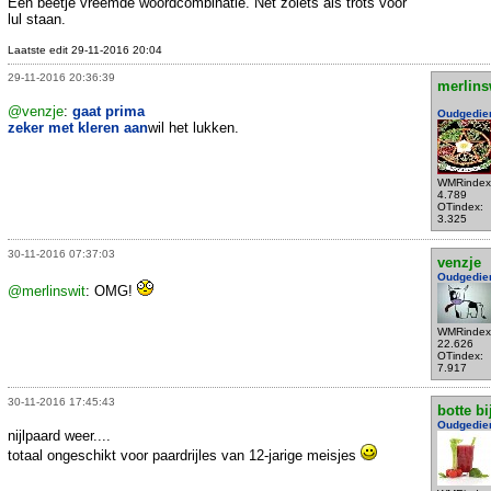
Een beetje vreemde woordcombinatie. Net zoiets als trots voor
lul staan.
Laatste edit 29-11-2016 20:04
29-11-2016 20:36:39
merlins
@venzje
:
gaat prima
Oudgedie
zeker met kleren aan
wil het lukken.
WMRindex
4.789
OTindex:
3.325
30-11-2016 07:37:03
venzje
Oudgedie
@merlinswit
: OMG!
WMRindex
22.626
OTindex:
7.917
30-11-2016 17:45:43
botte bi
Oudgedie
nijlpaard weer....
totaal ongeschikt voor paardrijles van 12-jarige meisjes