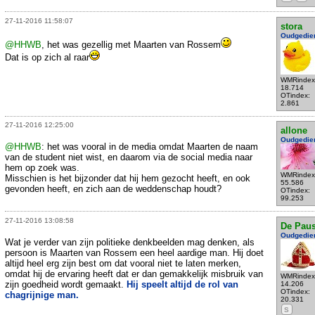
27-11-2016 11:58:07
stora
Oudgedie
@HHWB
, het was gezellig met Maarten van Rossem
Dat is op zich al raar
WMRindex
18.714
OTindex:
2.861
27-11-2016 12:25:00
allone
Oudgedie
@HHWB
: het was vooral in de media omdat Maarten de naam
van de student niet wist, en daarom via de social media naar
hem op zoek was.
WMRindex
Misschien is het bijzonder dat hij hem gezocht heeft, en ook
55.586
gevonden heeft, en zich aan de weddenschap houdt?
OTindex:
99.253
27-11-2016 13:08:58
De Pau
Oudgedie
Wat je verder van zijn politieke denkbeelden mag denken, als
persoon is Maarten van Rossem een heel aardige man. Hij doet
altijd heel erg zijn best om dat vooral niet te laten merken,
omdat hij de ervaring heeft dat er dan gemakkelijk misbruik van
WMRindex
zijn goedheid wordt gemaakt.
Hij speelt altijd de rol van
14.206
OTindex:
chagrijnige man.
20.331
S