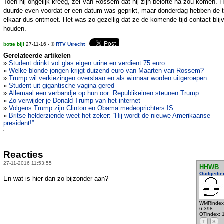
Toen hij ongelijk kreeg, zei Van Rossem dat hij zijn belofte na zou komen. H
duurde even voordat er een datum was geprikt, maar donderdag hebben de 
elkaar dus ontmoet. Het was zo gezellig dat ze de komende tijd contact blij
houden.
botte bijl
27-11-16 - ©
RTV Utrecht
Gerelateerde artikelen
»
Student drinkt vol glas eigen urine en verdient 75 euro
»
Welke blonde jongen krijgt duizend euro van Maarten van Rossem?
»
Trump wil verkiezingen overslaan en als winnaar worden uitgeroepen
»
Student uit gigantische vagina gered
»
Allemaal een verbandje op hun oor: Republikeinen steunen Trump
»
Zo verwijder je Donald Trump van het internet
»
Volgens Trump zijn Clinton en Obama medeoprichters IS
»
Britse helderziende weet het zeker: “Hij wordt de nieuwe Amerikaanse
president!”
Reacties
27-11-2016 11:53:55
HHWB
Oudgedie
En wat is hier dan zo bijzonder aan?
WMRindex
6.398
OTindex: 
T
S