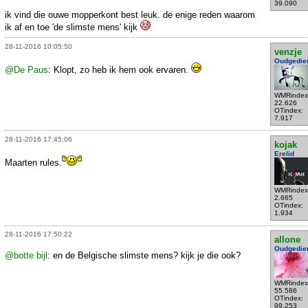
39.090
ik vind die ouwe mopperkont best leuk. de enige reden waarom
ik af en toe 'de slimste mens' kijk
28-11-2016 10:05:50
venzje
Oudgedie
@De Paus
: Klopt, zo heb ik hem ook ervaren.
WMRindex
22.626
OTindex:
7.917
28-11-2016 17:45:06
kojak
Erelid
Maarten rules.
WMRindex
2.665
OTindex:
1.934
28-11-2016 17:50:22
allone
Oudgedie
@botte bijl
: en de Belgische slimste mens? kijk je die ook?
WMRindex
55.586
OTindex:
99.253