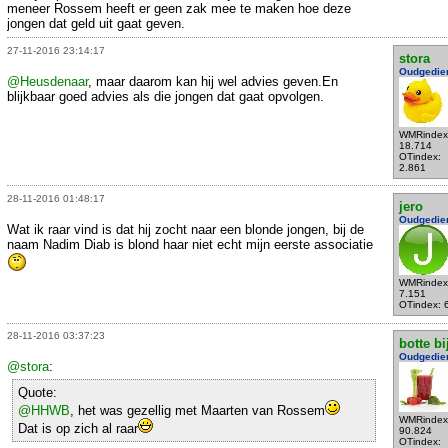
meneer Rossem heeft er geen zak mee te maken hoe deze
jongen dat geld uit gaat geven.
27-11-2016 23:14:17
stora
Oudgedie
@Heusdenaar
, maar daarom kan hij wel advies geven.En
blijkbaar goed advies als die jongen dat gaat opvolgen.
WMRindex
18.714
OTindex:
2.861
28-11-2016 01:48:17
jero
Oudgedie
Wat ik raar vind is dat hij zocht naar een blonde jongen, bij de
naam Nadim Diab is blond haar niet echt mijn eerste associatie
WMRindex
7.151
OTindex: 
28-11-2016 03:37:23
botte bi
Oudgedie
@stora
:
Quote:
@HHWB
, het was gezellig met Maarten van Rossem
WMRindex
Dat is op zich al raar
90.824
OTindex: