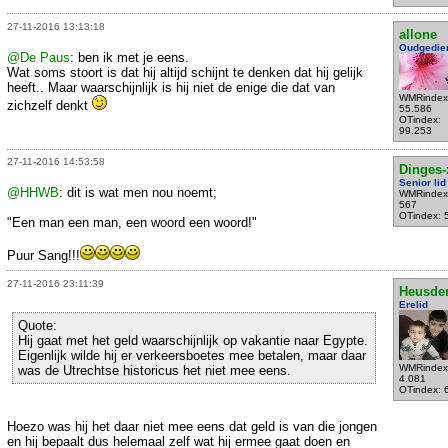
27-11-2016 13:13:18
allone
Oudgedie
@De Paus
: ben ik met je eens.
Wat soms stoort is dat hij altijd schijnt te denken dat hij gelijk
heeft.. Maar waarschijnlijk is hij niet de enige die dat van
WMRindex
zichzelf denkt
55.586
OTindex:
99.253
27-11-2016 14:53:58
Dinges-
Senior lid
@HHWB
: dit is wat men nou noemt;
WMRindex
567
OTindex: 
"Een man een man, een woord een woord!"
Puur Sang!!!
27-11-2016 23:11:39
Heusde
Erelid
Quote:
Hij gaat met het geld waarschijnlijk op vakantie naar Egypte.
Eigenlijk wilde hij er verkeersboetes mee betalen, maar daar
WMRindex
was de Utrechtse historicus het niet mee eens.
4.081
OTindex: 
Hoezo was hij het daar niet mee eens dat geld is van die jongen
en hij bepaalt dus helemaal zelf wat hij ermee gaat doen en