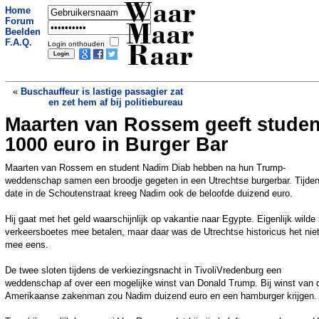
Waar
Home
Forum
Maar
Beelden
F.A.Q.
Login onthouden
Raar
«
Buschauffeur is lastige passagier zat
en zet hem af bij politiebureau
Maarten van Rossem geeft studen
Doodgewaande poes neemt meteen na
hereniging weer de benen
»
1000 euro in Burger Bar
Maarten van Rossem en student Nadim Diab hebben na hun Trump-
weddenschap samen een broodje gegeten in een Utrechtse burgerbar. Tijde
date in de Schoutenstraat kreeg Nadim ook de beloofde duizend euro.
Hij gaat met het geld waarschijnlijk op vakantie naar Egypte. Eigenlijk wilde h
verkeersboetes mee betalen, maar daar was de Utrechtse historicus het nie
mee eens.
De twee sloten tijdens de verkiezingsnacht in TivoliVredenburg een
weddenschap af over een mogelijke winst van Donald Trump. Bij winst van 
Amerikaanse zakenman zou Nadim duizend euro en een hamburger krijgen.