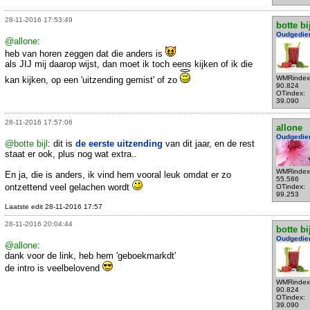
28-11-2016 17:53:49
botte bi
Oudgedie
@allone
:
heb van horen zeggen dat die anders is
als JIJ mij daarop wijst, dan moet ik toch eens kijken of ik die
WMRindex
kan kijken, op een 'uitzending gemist' of zo
90.824
OTindex:
39.090
28-11-2016 17:57:06
allone
Oudgedie
@botte bijl
: dit is
de eerste uitzending
van dit jaar, en de rest
staat er ook, plus nog wat extra..
WMRindex
En ja, die is anders, ik vind hem vooral leuk omdat er zo
55.586
ontzettend veel gelachen wordt
OTindex:
99.253
Laatste edit 28-11-2016 17:57
28-11-2016 20:04:44
botte bi
Oudgedie
@allone
:
dank voor de link, heb hem 'geboekmarkdt'
de intro is veelbelovend
WMRindex
90.824
OTindex:
39.090