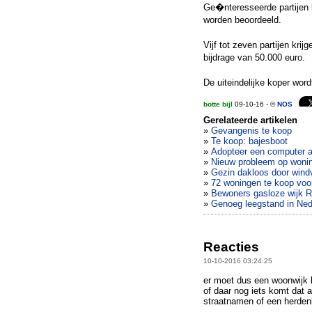
Ge�nteresseerde partijen 
worden beoordeeld.
Vijf tot zeven partijen kri
bijdrage van 50.000 euro.
De uiteindelijke koper wo
botte bijl
09-10-16 - ©
NOS
Gerelateerde artikelen
»
Gevangenis te koop
»
Te koop: bajesboot
»
Adopteer een computer a
»
Nieuw probleem op wonin
»
Gezin dakloos door wind
»
72 woningen te koop voo
»
Bewoners gasloze wijk R
»
Genoeg leegstand in Ned
Reacties
10-10-2016 03:24:25
er moet dus een woonwijk 
of daar nog iets komt dat a
straatnamen of een herdenki