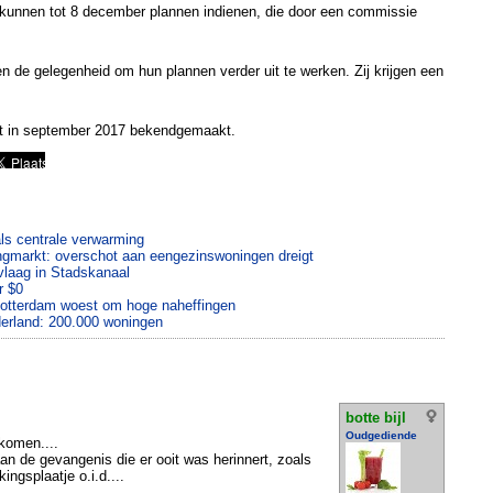
kunnen tot 8 december plannen indienen, die door een commissie
jgen de gelegenheid om hun plannen verder uit te werken. Zij krijgen een
rdt in september 2017 bekendgemaakt.
ls centrale verwarming
gmarkt: overschot aan eengezinswoningen dreigt
vlaag in Stadskanaal
r $0
otterdam woest om hoge naheffingen
erland: 200.000 woningen
botte bijl
Oudgediende
komen....
an de gevangenis die er ooit was herinnert, zoals
ngsplaatje o.i.d....