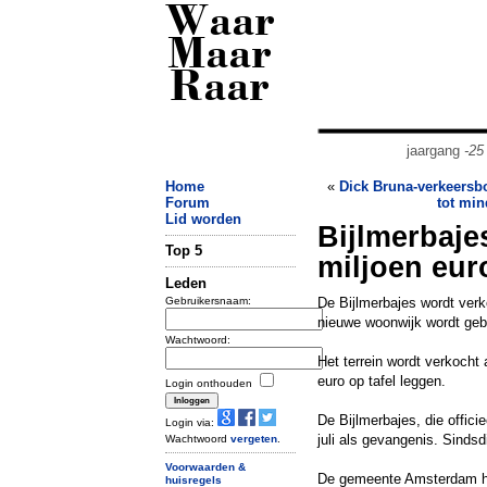
Waar
Maar
Raar
jaargang
-25
Home
«
Dick Bruna-verkeersb
Forum
tot mi
Lid worden
Bijlmerbaje
Top 5
miljoen eur
Leden
Gebruikersnaam:
De Bijlmerbajes wordt verko
nieuwe woonwijk wordt ge
Wachtwoord:
Het terrein wordt verkocht
euro op tafel leggen.
Login onthouden
De Bijlmerbajes, die offici
Login via:
juli als gevangenis. Sindsd
Wachtwoord
vergeten
.
Voorwaarden &
De gemeente Amsterdam he
huisregels