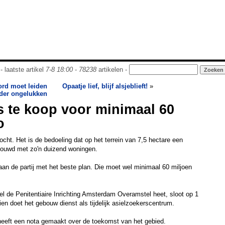
- laatste artikel
7-8 18:00
-
78238
artikelen -
ord moet leiden
Opaatje lief, blijf alsjeblieft!
»
nder ongelukken
s te koop voor minimaal 60
o
cht. Het is de bedoeling dat op het terrein van 7,5 hectare een
bouwd met zo'n duizend woningen.
 aan de partij met het beste plan. Die moet wel minimaal 60 miljoen
eel de Penitentiaire Inrichting Amsterdam Overamstel heet, sloot op 1
ien doet het gebouw dienst als tijdelijk asielzoekerscentrum.
eft een nota gemaakt over de toekomst van het gebied.