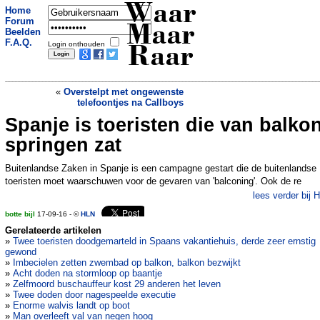
Waar
Home
Forum
Maar
Beelden
F.A.Q.
Login onthouden
Raar
«
Overstelpt met ongewenste
telefoontjes na Callboys
Spanje is toeristen die van balko
Ondergrondse bierpijplijn in Brugge in
gebruik
»
springen zat
Buitenlandse Zaken in Spanje is een campagne gestart die de buitenlandse
toeristen moet waarschuwen voor de gevaren van 'balconing'. Ook de re
lees verder bij 
botte bijl
17-09-16 - ©
HLN
Gerelateerde artikelen
»
Twee toeristen doodgemarteld in Spaans vakantiehuis, derde zeer ernstig
gewond
»
Imbecielen zetten zwembad op balkon, balkon bezwijkt
»
Acht doden na stormloop op baantje
»
Zelfmoord buschauffeur kost 29 anderen het leven
»
Twee doden door nagespeelde executie
»
Enorme walvis landt op boot
»
Man overleeft val van negen hoog