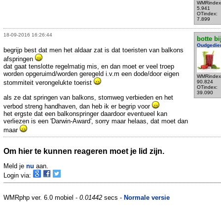
WMRindex
5.941
OTindex:
7.899
18-09-2016 16:26:44
botte bi
Oudgedie
begrijp best dat men het aldaar zat is dat toeristen van balkons
afspringen
dat gaat tenslotte regelmatig mis, en dan moet er veel troep
worden opgeruimd/worden geregeld i.v.m een dode/door eigen
WMRindex
stommiteit verongelukte toerist
90.824
OTindex:
39.090
als ze dat springen van balkons, stomweg verbieden en het
verbod streng handhaven, dan heb ik er begrip voor
het ergste dat een balkonspringer daardoor eventueel kan
verliezen is een 'Darwin-Award', sorry maar helaas, dat moet dan
maar
Om hier te kunnen reageren moet je lid zijn.
Meld je
nu
aan.
Login via:
WMRphp ver. 6.0 mobiel -
0.01442
secs -
Normale versie