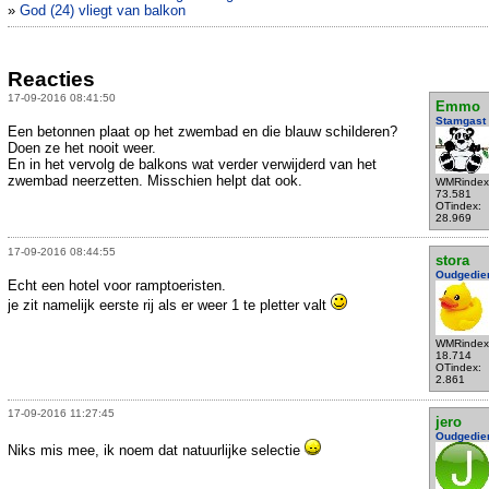
»
God (24) vliegt van balkon
Reacties
17-09-2016 08:41:50
Emmo
Stamgast
Een betonnen plaat op het zwembad en die blauw schilderen?
Doen ze het nooit weer.
En in het vervolg de balkons wat verder verwijderd van het
zwembad neerzetten. Misschien helpt dat ook.
WMRindex
73.581
OTindex:
28.969
17-09-2016 08:44:55
stora
Oudgedie
Echt een hotel voor ramptoeristen.
je zit namelijk eerste rij als er weer 1 te pletter valt
WMRindex
18.714
OTindex:
2.861
17-09-2016 11:27:45
jero
Oudgedie
Niks mis mee, ik noem dat natuurlijke selectie