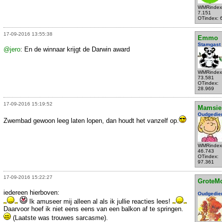
WMRindex
7.151
OTindex: 
17-09-2016 13:55:38
Emmo
Stamgast
@jero
: En de winnaar krijgt de Darwin award
WMRindex
73.581
OTindex:
28.969
17-09-2016 15:19:52
Mamsie
Oudgedie
Zwembad gewoon leeg laten lopen, dan houdt het vanzelf op.
WMRindex
46.743
OTindex:
97.361
17-09-2016 15:22:27
GroteM
iedereen hierboven:
Oudgedie
Ik amuseer mij alleen al als ik jullie reacties lees!
Daarvoor hoef ik niet eens eens van een balkon af te springen.
(Laatste was trouwes sarcasme).