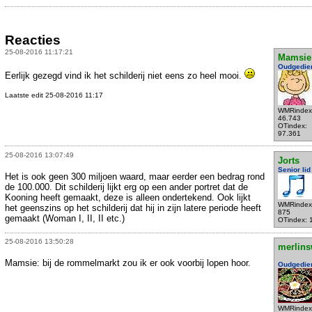
Reacties
25-08-2016 11:17:21
Mamsie
Oudgedie
Eerlijk gezegd vind ik het schilderij niet eens zo heel mooi.
Laatste edit 25-08-2016 11:17
WMRindex
46.743
OTindex:
97.361
25-08-2016 13:07:49
Jorts
Senior lid
Het is ook geen 300 miljoen waard, maar eerder een bedrag rond
de 100.000. Dit schilderij lijkt erg op een ander portret dat de
Kooning heeft gemaakt, deze is alleen ondertekend. Ook lijkt
WMRindex
het geenszins op het schilderij dat hij in zijn latere periode heeft
875
gemaakt (Woman I, II, II etc.)
OTindex: 
25-08-2016 13:50:28
merlins
Mamsie: bij de rommelmarkt zou ik er ook voorbij lopen hoor.
Oudgedie
WMRindex