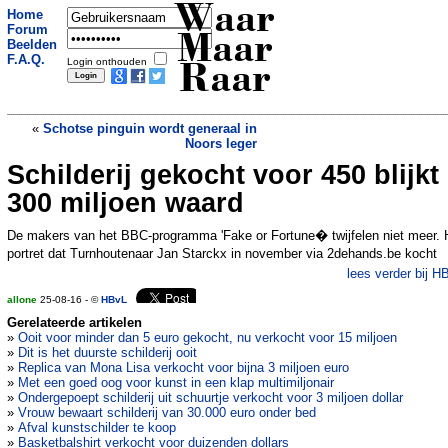
Waar
Home
Forum
Maar
Beelden
F.A.Q.
Login onthouden
Raar
«
Schotse pinguin wordt generaal in
Noors leger
Schilderij gekocht voor 450 blijkt
Vrouw maakt testrit met luxewagen
maar het loopt al na zes seconden mis
300 miljoen waard
»
De makers van het BBC-programma 'Fake or Fortune� twijfelen niet meer. 
portret dat Turnhoutenaar Jan Starckx in november via 2dehands.be kocht
lees verder bij H
allone
25-08-16 - ©
HBvL
Gerelateerde artikelen
»
Ooit voor minder dan 5 euro gekocht, nu verkocht voor 15 miljoen
»
Dit is het duurste schilderij ooit
»
Replica van Mona Lisa verkocht voor bijna 3 miljoen euro
»
Met een goed oog voor kunst in een klap multimiljonair
»
Ondergepoept schilderij uit schuurtje verkocht voor 3 miljoen dollar
»
Vrouw bewaart schilderij van 30.000 euro onder bed
»
Afval kunstschilder te koop
»
Basketbalshirt verkocht voor duizenden dollars