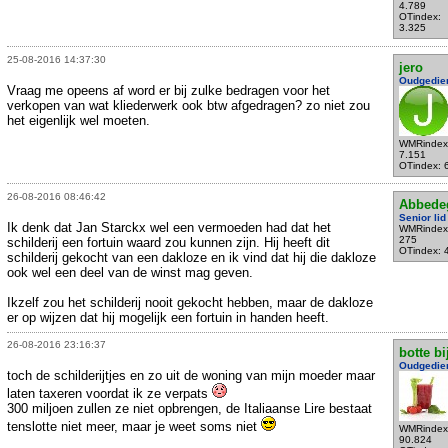
4.789
OTindex:
3.325
25-08-2016 14:37:30
jero
Oudgedie
Vraag me opeens af word er bij zulke bedragen voor het
verkopen van wat kliederwerk ook btw afgedragen? zo niet zou
het eigenlijk wel moeten.
WMRindex
7.151
OTindex: 
26-08-2016 08:46:42
Abbede
Senior lid
Ik denk dat Jan Starckx wel een vermoeden had dat het
WMRindex
275
schilderij een fortuin waard zou kunnen zijn. Hij heeft dit
OTindex: 
schilderij gekocht van een dakloze en ik vind dat hij die dakloze
ook wel een deel van de winst mag geven.
Ikzelf zou het schilderij nooit gekocht hebben, maar de dakloze
er op wijzen dat hij mogelijk een fortuin in handen heeft.
26-08-2016 23:16:37
botte bi
Oudgedie
toch de schilderijtjes en zo uit de woning van mijn moeder maar
laten taxeren voordat ik ze verpats
300 miljoen zullen ze niet opbrengen, de Italiaanse Lire bestaat
tenslotte niet meer, maar je weet soms niet
WMRindex
90.824