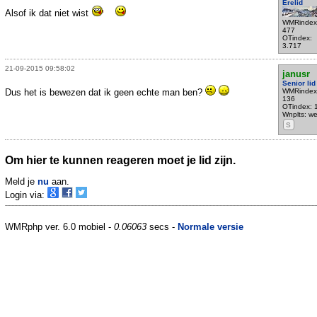
Erelid
Alsof ik dat niet wist
WMRindex
477
OTindex:
3.717
21-09-2015 09:58:02
janusr
Senior lid
Dus het is bewezen dat ik geen echte man ben?
WMRindex
136
OTindex: 
Wnplts: we
S
Om hier te kunnen reageren moet je lid zijn.
Meld je
nu
aan.
Login via:
WMRphp ver. 6.0 mobiel -
0.06063
secs -
Normale versie