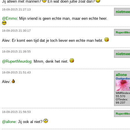
Jij alleen met mannen?
En wat doen jullie zoal dan?
16-09-2015 21:27:13
nietmee
@Emmo
: Mijn vriend is geen echte man, maar een echte heer.
16-09-2015 21:30:17
RupertMe
Alev: Er komt een tijd dat je toch liever een echte man hebt.
16-09-2015 21:39:55
nietmee
@RupertMeurdog
: Mmm, denk het niet.
16-09-2015 21:51:43
allone
Oudgedie
Alev:
WMRindex
55.570
OTindex:
99.237
16-09-2015 21:56:53
RupertMe
@allone
: Jij ook al niet?