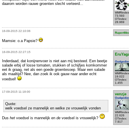
daarom worden rauwe groenten slecht verteerd...
WMRindex
73.593
OTindex:
28.969
16-09-2015 22:10:06
RupertMe
Mamsie: o.a Papsie?
16-09-2015 22:27:15
EruYag
Inderdaad, dat konijnenvoer is niet aan mij besteed. Een beetje
Oudgedie
salade erbij of losse tomaten, stukken of schijfjes komkommer
eet ik graag, net als een goede groentesoep. Maar een salade
als maaltijd? Nee, dan zoek ik ook gauw naar ander echt
WMRindex
19.022
voedsel!
OTindex:
1.455
17-09-2015 11:18:00
venzje
Oudgedie
Quote:
welk voedsel ze mannelijk en welke ze vrouwelijk vonden
WMRindex
22.626
Dus
het
voedsel is mannelijk en
de
voedsel is vrouwelijk?
OTindex:
7.917