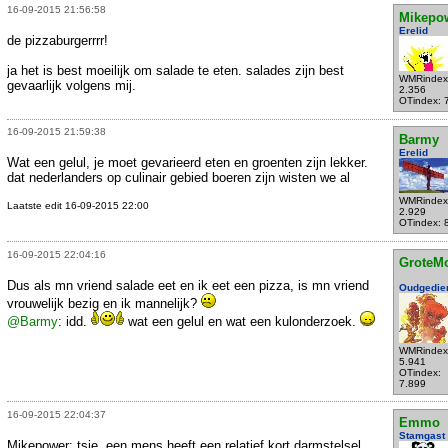
16-09-2015 21:56:58
Mikepo
Erelid
de pizzaburgerrrr!
ja het is best moeilijk om salade te eten. salades zijn best
WMRindex
gevaarlijk volgens mij.
2.356
OTindex: 
16-09-2015 21:59:38
Barmy
Erelid
Wat een gelul, je moet gevarieerd eten en groenten zijn lekker.
dat nederlanders op culinair gebied boeren zijn wisten we al
WMRindex
Laatste edit 16-09-2015 22:00
2.929
OTindex: 
16-09-2015 22:04:16
GroteM
Dus als mn vriend salade eet en ik eet een pizza, is mn vriend
Oudgedie
vrouwelijk bezig en ik mannelijk?
@Barmy
: idd.
wat een gelul en wat een kulonderzoek.
WMRindex
5.941
OTindex:
7.899
16-09-2015 22:04:37
Emmo
Stamgast
Mikepower: tsje, een mens heeft een relatief kort darmstelsel.