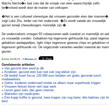
Macho Nacho�s laat zien dat de smaak van eten waarschijnlijk zelfs
be�nvloed wordt door de manier van verkopen.
�Het is een cultureel stereotype dat vrouwen gezonder eten dan mannen�
zegt Luke Zhu, leider van het onderzoek. �Zo wordt salade als vrouwelijk
gezien terwijl cheeseburgers mannelijk zijn.�
De onderzoekers vroegen 93 volwassenen welk voedsel ze mannelijk en we
ze vrouwelijk vonden. Gebakken kip tegenover gefrituurde kip, patat tegeno
gebakken aardappeltjes, light chips tegenover gewone chips en gebakken vi
tegenover gefrituurde vis. De ongezonde varianten werden meestal als mann
gezien.
Emmo
16-09-15 - ©
Nieuws.nl
Gerelateerde artikelen
»
Van gezond eten word je dik
»
Kinderen: gezond eten kan niet ook nog lekker zijn
»
Dit bedrijf moet fiscus 120.000 euro betalen om gratis gezonde lunch
medewerkers
»
Gekte: kinderen ondervoed omdat ze alleen maar superfoods krijgen
»
Vrouwen fietsen liever niet naar werk
»
Liever geen seks dan geen internet
»
Walnoten zijn medicijnen
»
Eén kopje koffie is gezond, twee kopjes zijn nog beter, drie bakkies zijn h
best