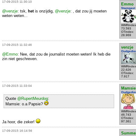
17-09-2015 11:30:10
Emmo
Stamgast
@venzje
: tsk,
het
is onzijdig,
@venzje
: , dat zou jij moeten
weten weten...
WMRindex
73.593
OTindex:
28.969
17-09-2015 11:32:46
venzje
Oudgedie
@Emmo
: Nee, dat zou de journalist moeten weten! Ik heb die
zin niet geschreven.
WMRindex
22.626
OTindex:
7.917
17-09-2015 11:33:04
Mamsie
Oudgedie
Quote
@RupertMeurdog
:
Mamsie: o.a Papsie?
WMRindex
46.743
OTindex:
Ja hoor, die zeker!
97.361
17-09-2015 16:14:56
Summe