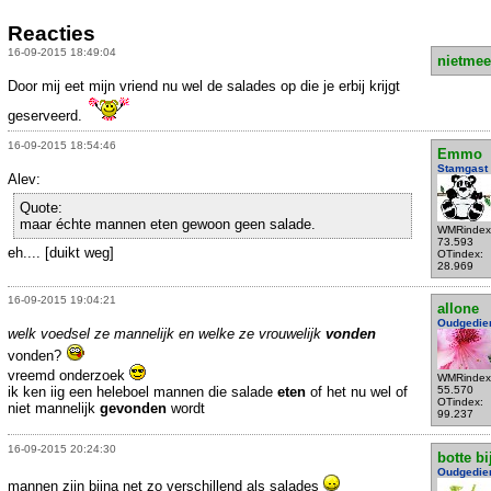
Reacties
16-09-2015 18:49:04
nietmee
Door mij eet mijn vriend nu wel de salades op die je erbij krijgt
geserveerd.
16-09-2015 18:54:46
Emmo
Stamgast
Alev:
Quote:
maar échte mannen eten gewoon geen salade.
WMRindex
73.593
eh.... [duikt weg]
OTindex:
28.969
16-09-2015 19:04:21
allone
Oudgedie
welk voedsel ze mannelijk en welke ze vrouwelijk
vonden
vonden?
vreemd onderzoek
WMRindex
ik ken iig een heleboel mannen die salade
eten
of het nu wel of
55.570
OTindex:
niet mannelijk
gevonden
wordt
99.237
16-09-2015 20:24:30
botte bi
Oudgedie
mannen zijn bijna net zo verschillend als salades