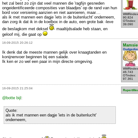
het zal best zo zijn dat veel mannen die 'ragfijn gesneden
ongeidentificeerde composities van blaadjes' op de rand van hun
bord voor versiering aanzien en niet aanroeren, maar....
WMRindex
als ik met mannen een dagje 'iets in de buitenlucht' onderneem,
90.824
OTindex:
dan zorg ik dat ik in de koelbox in de auto, een grote bak -leve
39.090
de beslagkom met deksel
- maaltijdsalade heb staan, en
geloof mij, die gaat op
16-09-2015 20:26:12
Mamsie
Oudgedie
Ik denk dat de meeste mannen gelijk over knaagtanden en
konijnenvoer beginnen bij een salade.
Ik ken er zo wel een paar in mijn directe omgeving.
WMRindex
46.743
OTindex:
97.361
16-09-2015 21:25:04
RupertMe
@botte bijl
:
Quote:
als ik met mannen een dagje 'iets in de buitenlucht'
onderneem,