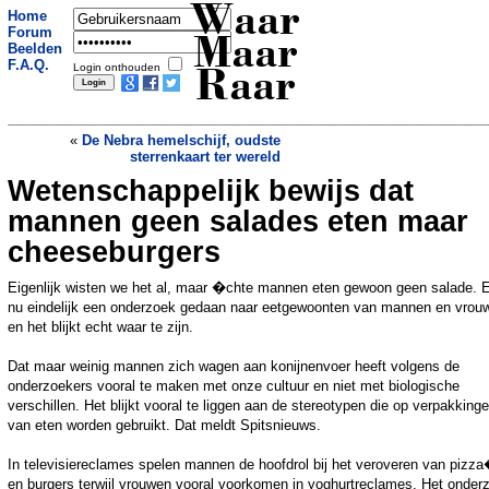
Waar
Home
Forum
Maar
Beelden
F.A.Q.
Login onthouden
Raar
«
De Nebra hemelschijf, oudste
sterrenkaart ter wereld
Wetenschappelijk bewijs dat
Bizarre rechtszaak: penis van ontrouwe
man met stijltang bewerkt
»
mannen geen salades eten maar
cheeseburgers
Eigenlijk wisten we het al, maar �chte mannen eten gewoon geen salade. E
nu eindelijk een onderzoek gedaan naar eetgewoonten van mannen en vrou
en het blijkt echt waar te zijn.
Dat maar weinig mannen zich wagen aan konijnenvoer heeft volgens de
onderzoekers vooral te maken met onze cultuur en niet met biologische
verschillen. Het blijkt vooral te liggen aan de stereotypen die op verpakking
van eten worden gebruikt. Dat meldt Spitsnieuws.
In televisiereclames spelen mannen de hoofdrol bij het veroveren van pizz
en burgers terwijl vrouwen vooral voorkomen in yoghurtreclames. Het onder