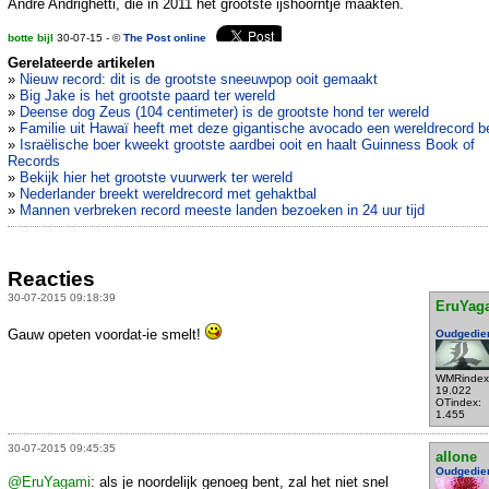
Andre Andrighetti, die in 2011 het grootste ijshoorntje maakten.
botte bijl
30-07-15 - ©
The Post online
Gerelateerde artikelen
»
Nieuw record: dit is de grootste sneeuwpop ooit gemaakt
»
Big Jake is het grootste paard ter wereld
»
Deense dog Zeus (104 centimeter) is de grootste hond ter wereld
»
Familie uit Hawaï heeft met deze gigantische avocado een wereldrecord b
»
Israëlische boer kweekt grootste aardbei ooit en haalt Guinness Book of
Records
»
Bekijk hier het grootste vuurwerk ter wereld
»
Nederlander breekt wereldrecord met gehaktbal
»
Mannen verbreken record meeste landen bezoeken in 24 uur tijd
Reacties
30-07-2015 09:18:39
EruYag
Gauw opeten voordat-ie smelt!
Oudgedie
WMRindex
19.022
OTindex:
1.455
30-07-2015 09:45:35
allone
Oudgedie
@EruYagami
: als je noordelijk genoeg bent, zal het niet snel