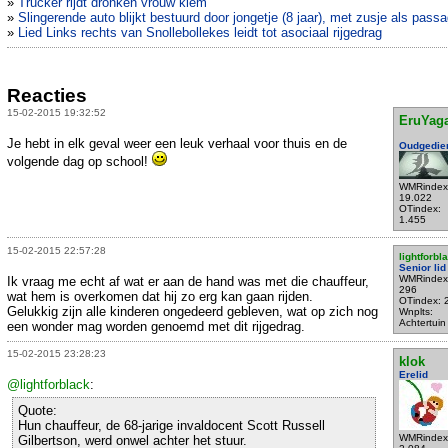
»
Trucker rijdt dronken vrouw klem
»
Slingerende auto blijkt bestuurd door jongetje (8 jaar), met zusje als passa
»
Lied Links rechts van Snollebollekes leidt tot asociaal rijgedrag
Reacties
15-02-2015 19:32:52
EruYag
Je hebt in elk geval weer een leuk verhaal voor thuis en de
Oudgedie
volgende dag op school!
WMRindex
19.022
OTindex:
1.455
15-02-2015 22:57:28
lightforbl
Senior lid
WMRindex
Ik vraag me echt af wat er aan de hand was met die chauffeur,
296
wat hem is overkomen dat hij zo erg kan gaan rijden.
OTindex: 
Gelukkig zijn alle kinderen ongedeerd gebleven, wat op zich nog
Wnplts:
Achtertuin
een wonder mag worden genoemd met dit rijgedrag.
15-02-2015 23:28:23
klok
Erelid
@lightforblack
:
Quote:
Hun chauffeur, de 68-jarige invaldocent Scott Russell
WMRindex
Gilbertson, werd onwel achter het stuur.