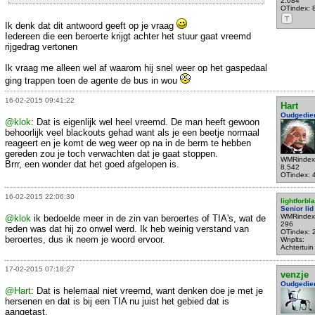
2.084
OTindex: 
T
Ik denk dat dit antwoord geeft op je vraag
Iedereen die een beroerte krijgt achter het stuur gaat vreemd
rijgedrag vertonen
Ik vraag me alleen wel af waarom hij snel weer op het gaspedaal
ging trappen toen de agente de bus in wou
16-02-2015 09:41:22
Hart
Oudgedie
@klok
: Dat is eigenlijk wel heel vreemd. De man heeft gewoon
behoorlijk veel blackouts gehad want als je een beetje normaal
reageert en je komt de weg weer op na in de berm te hebben
gereden zou je toch verwachten dat je gaat stoppen.
WMRindex
Brrr, een wonder dat het goed afgelopen is.
8.542
OTindex: 
16-02-2015 22:06:30
lightforbl
Senior lid
WMRindex
@klok
ik bedoelde meer in de zin van beroertes of TIA's, wat de
296
reden was dat hij zo onwel werd. Ik heb weinig verstand van
OTindex: 
beroertes, dus ik neem je woord ervoor.
Wnplts:
Achtertuin
17-02-2015 07:18:27
venzje
Oudgedie
@Hart
: Dat is helemaal niet vreemd, want denken doe je met je
hersenen en dat is bij een TIA nu juist het gebied dat is
aangetast.