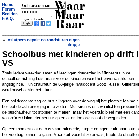
Waar
Home
Forum
Maar
Beelden
F.A.Q.
Login onthouden
Raar
«
Insluipers gepakt na rondsturen eigen
filmpje
Schoolbus met kinderen op drift 
Baby geboren met hulp van Google
Translate
»
VS
Zoals iedere weekdag zaten elf leerlingen donderdag in Minnesota in de
schoolbus richting huis, maar voor de kinderen werd het onverwachts een
angstig ritje. Hun chauffeur, de 68-jarige invaldocent Scott Russell Gilbertso
werd onwel achter het stuur.
Een politieagente zag de bus slingeren over de weg bij het plaatsje Malmo 
besloot de achtervolging in te zetten. Met sirenes en zwaailichten probeerde
de buschauffeur tot stoppen te manen, maar het voertuig bleef met een gan
van zo'n 60 kilometer per uur op en af en toe ook naast de weg rijden.
Op een moment dat de bus vaart minderde, stapte de agente uit haar auto 
het voertuig binnen te gaan. Maar kort voordat ze er was, trapte de chauffeu