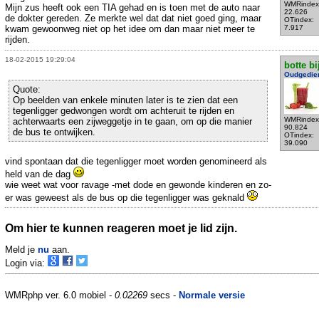
WMRindex
Mijn zus heeft ook een TIA gehad en is toen met de auto naar
22.626
de dokter gereden. Ze merkte wel dat dat niet goed ging, maar
OTindex:
kwam gewoonweg niet op het idee om dan maar niet meer te
7.917
rijden.
18-02-2015 19:29:04
botte bi
Oudgedie
Quote:
Op beelden van enkele minuten later is te zien dat een
tegenligger gedwongen wordt om achteruit te rijden en
WMRindex
achterwaarts een zijweggetje in te gaan, om op die manier
90.824
de bus te ontwijken.
OTindex:
39.090
vind spontaan dat die tegenligger moet worden genomineerd als
held van de dag
wie weet wat voor ravage -met dode en gewonde kinderen en zo-
er was geweest als de bus op die tegenligger was geknald
Om hier te kunnen reageren moet je lid zijn.
Meld je
nu
aan.
Login via:
WMRphp ver. 6.0 mobiel -
0.02269
secs -
Normale versie