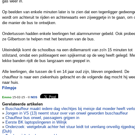
gas weer in.
Op beelden van enkele minuten later is te zien dat een tegenligger gedwong
wordt om achteruit te rijden en achterwaarts een zijweggetje in te gaan, om 
die manier de bus te ontwijken.
Ondertussen hadden enkele leerlingen het alarmnummer gebeld. Ook probe
ze Gilbertson te helpen met het besturen van de bus.
Uiteindelijk komt de schoolbus na een dollemansrit van zo'n 15 minuten tot
stilstand, omdat een politieagent een spijkermat op de weg heeft gelegd. Me
lekke banden rijdt de bus langzaam een greppel in.
Alle leerlingen, die tussen de 6 en 14 jaar oud zijn, bleven ongedeerd. De
chauffeur is naar een ziekenhuis gebracht en de volgende dag mocht hij we
naar huis.
Filmpje
Emmo
15-02-15 - ©
NOS
Gerelateerde artikelen
»
Buschauffeur maakt iedere dag vlechtjes bij meisje dat moeder heeft verl
»
Jongen in VS (13) neemt stuur over van onwel geworden buschauffeur
»
Chauffeur bus onwel, passagiers grijpen in
»
Eerste BK laptopslingeren in Wilrijk
»
Onderzoek: wietgebruik achter het stuur leidt tot urenlang onveilig rijgedra
(Duh)