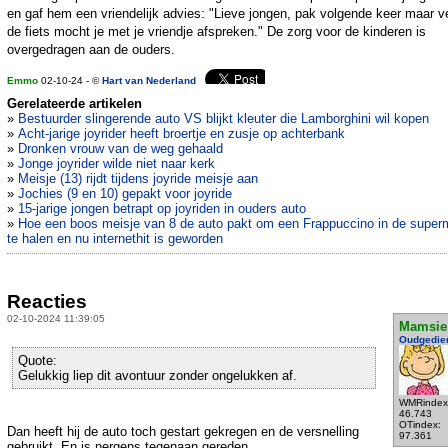
en gaf hem een vriendelijk advies: "Lieve jongen, pak volgende keer maar ve
de fiets mocht je met je vriendje afspreken." De zorg voor de kinderen is
overgedragen aan de ouders.
Emmo
02-10-24 - ©
Hart van Nederland
Gerelateerde artikelen
»
Bestuurder slingerende auto VS blijkt kleuter die Lamborghini wil kopen
»
Acht-jarige joyrider heeft broertje en zusje op achterbank
»
Dronken vrouw van de weg gehaald
»
Jonge joyrider wilde niet naar kerk
»
Meisje (13) rijdt tijdens joyride meisje aan
»
Jochies (9 en 10) gepakt voor joyride
»
15-jarige jongen betrapt op joyriden in ouders auto
»
Hoe een boos meisje van 8 de auto pakt om een Frappuccino in de super
te halen en nu internethit is geworden
Reacties
02-10-2024 11:39:05
Mamsie
Oudgedie
Quote:
Gelukkig liep dit avontuur zonder ongelukken af.
WMRindex
46.743
OTindex:
Dan heeft hij de auto toch gestart gekregen en de versnelling
97.361
gebruikt. En is nergens tegenaan gereden.