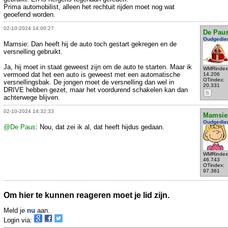
Prima automobilist, alleen het rechtuit rijden moet nog wat
geoefend worden.
02-10-2024 14:00:27
De Pau
Oudgedie
Mamsie: Dan heeft hij de auto toch gestart gekregen en de
versnelling gebruikt.
Ja, hij moet in staat geweest zijn om de auto te starten. Maar ik
WMRindex
vermoed dat het een auto is geweest met een automatische
14.206
OTindex:
versnellingsbak. De jongen moet de versnelling dan wel in
20.331
DRIVE hebben gezet, maar het voordurend schakelen kan dan
S
achterwege blijven.
02-10-2024 14:32:33
Mamsie
Oudgedie
@De Paus
: Nou, dat zei ik al, dat heeft hijdus gedaan.
WMRindex
46.743
OTindex:
97.361
Om hier te kunnen reageren moet je lid zijn.
Meld je
nu
aan.
Login via: