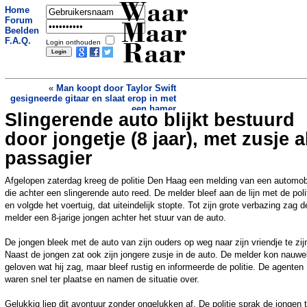
Waar
Home
Forum
Maar
Beelden
F.A.Q.
Login onthouden
Raar
«
Man koopt door Taylor Swift
gesigneerde gitaar en slaat erop in met
een hamer
Slingerende auto blijkt bestuurd
Epische smiley in herfstbos begroet
automobilisten en vliegtuigen
»
door jongetje (8 jaar), met zusje a
passagier
Afgelopen zaterdag kreeg de politie Den Haag een melding van een automobi
die achter een slingerende auto reed. De melder bleef aan de lijn met de poli
en volgde het voertuig, dat uiteindelijk stopte. Tot zijn grote verbazing zag d
melder een 8-jarige jongen achter het stuur van de auto.
De jongen bleek met de auto van zijn ouders op weg naar zijn vriendje te zij
Naast de jongen zat ook zijn jongere zusje in de auto. De melder kon nauwel
geloven wat hij zag, maar bleef rustig en informeerde de politie. De agenten
waren snel ter plaatse en namen de situatie over.
Gelukkig liep dit avontuur zonder ongelukken af. De politie sprak de jongen 