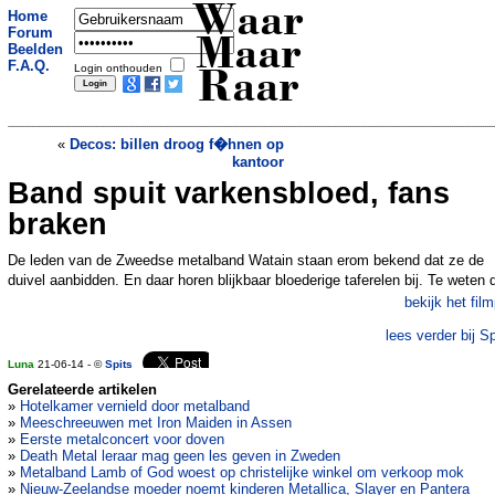
Waar
Home
Forum
Maar
Beelden
F.A.Q.
Login onthouden
Raar
«
Decos: billen droog f�hnen op
kantoor
Band spuit varkensbloed, fans
Schrijfster slacht konijn uit wraak
»
braken
De leden van de Zweedse metalband Watain staan erom bekend dat ze de
duivel aanbidden. En daar horen blijkbaar bloederige taferelen bij. Te weten 
bekijk het film
lees verder bij Sp
Luna
21-06-14 - ©
Spits
Gerelateerde artikelen
»
Hotelkamer vernield door metalband
»
Meeschreeuwen met Iron Maiden in Assen
»
Eerste metalconcert voor doven
»
Death Metal leraar mag geen les geven in Zweden
»
Metalband Lamb of God woest op christelijke winkel om verkoop mok
»
Nieuw-Zeelandse moeder noemt kinderen Metallica, Slayer en Pantera