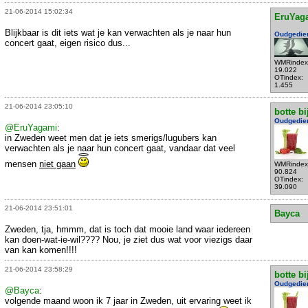
21-06-2014 15:02:34
EruYag
Blijkbaar is dit iets wat je kan verwachten als je naar hun
Oudgedie
concert gaat, eigen risico dus...
WMRindex
19.022
OTindex:
1.455
21-06-2014 23:05:10
botte bi
Oudgedie
@EruYagami
:
in Zweden weet men dat je iets smerigs/lugubers kan
verwachten als je naar hun concert gaat, vandaar dat veel
mensen
niet gaan
WMRindex
90.824
OTindex:
39.090
21-06-2014 23:51:01
Bayca
Zweden, tja, hmmm, dat is toch dat mooie land waar iedereen
kan doen-wat-ie-wil???? Nou, je ziet dus wat voor viezigs daar
van kan komen!!!!
21-06-2014 23:58:29
botte bi
Oudgedie
@Bayca
:
volgende maand woon ik 7 jaar in Zweden, uit ervaring weet ik