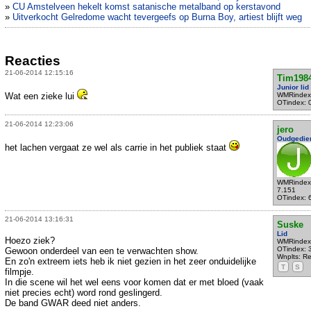
»
CU Amstelveen hekelt komst satanische metalband op kerstavond
»
Uitverkocht Gelredome wacht tevergeefs op Burna Boy, artiest blijft weg
Reacties
21-06-2014 12:15:16
Tim198
Junior lid
Wat een zieke lui
WMRindex
OTindex: 
21-06-2014 12:23:06
jero
Oudgedie
het lachen vergaat ze wel als carrie in het publiek staat
WMRindex
7.151
OTindex: 
21-06-2014 13:16:31
Suske
Lid
Hoezo ziek?
WMRindex
OTindex: 
Gewoon onderdeel van een te verwachten show.
Wnplts: R
En zo'n extreem iets heb ik niet gezien in het zeer onduidelijke
T
S
filmpje.
In die scene wil het wel eens voor komen dat er met bloed (vaak
niet precies echt) word rond geslingerd.
De band GWAR deed niet anders.