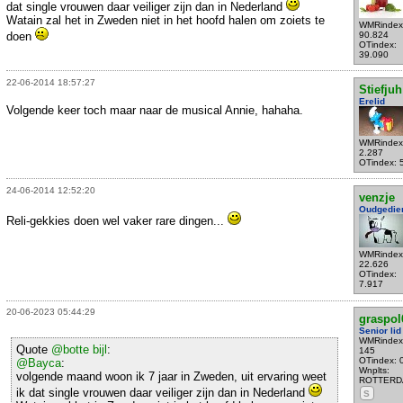
dat single vrouwen daar veiliger zijn dan in Nederland
Watain zal het in Zweden niet in het hoofd halen om zoiets te
WMRindex
doen
90.824
OTindex:
39.090
22-06-2014 18:57:27
Stiefjuh
Erelid
Volgende keer toch maar naar de musical Annie, hahaha.
WMRindex
2.287
OTindex: 
24-06-2014 12:52:20
venzje
Oudgedie
Reli-gekkies doen wel vaker rare dingen...
WMRindex
22.626
OTindex:
7.917
20-06-2023 05:44:29
graspol
Senior lid
WMRindex
Quote
@botte bijl
:
145
OTindex: 
@Bayca
:
Wnplts:
volgende maand woon ik 7 jaar in Zweden, uit ervaring weet
ROTTERD
ik dat single vrouwen daar veiliger zijn dan in Nederland
S