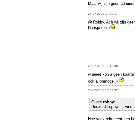
Maar wij zijn geen admins.
28-07-2008 17:39:17
@ Robby. Ach wij zijn geen 
Haasje repje!
28-07-2008 17:43:38
wheeee kon a geen kaarten
ook al onmogelijk
28-07-2008 17:47:32
Quote
robby
:
Hoezo dit op wmr.. vind u
Hoe vaak rekruteert een ba