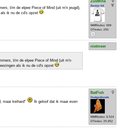
ZusMina
Senior lid
ers, t/m de elpee Piece of Mind (uit m'n jeugd),
als ik nu de cd's opzet
WMRindex: 699
OTindex: 250
S
nietmeer
mmers, t/m de elpee Piece of Mind (uit m'n
eezingen als ik nu de cd's opzet
BatFish
Oudgediende
d, maar keihard"
Ik geloof dat ik maar even
WMRindex: 8.524
OTindex: 25.952