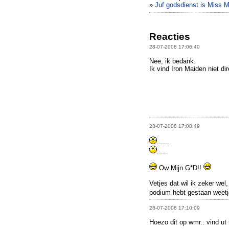
»
Juf godsdienst is Miss M
Reacties
28-07-2008 17:06:40
Nee, ik bedank.
Ik vind Iron Maiden niet dire
28-07-2008 17:08:49
......
.....
Ow Mijn G*D!!
Vetjes dat wil ik zeker wel
podium hebt gestaan weetj
28-07-2008 17:10:09
Hoezo dit op wmr.. vind ut 