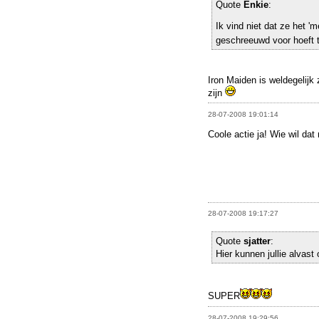
Quote
Enkie
:
Ik vind niet dat ze het 
geschreeuwd voor hoeft
Iron Maiden is weldegelijk 
zijn
28-07-2008 19:01:14
Coole actie ja! Wie wil dat 
28-07-2008 19:17:27
Quote
sjatter
:
Hier kunnen jullie alvast
SUPER
28-07-2008 19:29:56