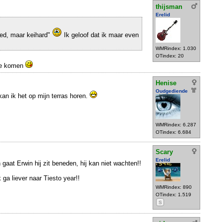
thijsman
Erelid
oed, maar keihard"
Ik geloof dat ik maar even
WMRindex: 1.030
OTindex: 20
 te komen
Henise
Oudgediende
kan ik het op mijn terras horen.
WMRindex: 6.287
OTindex: 6.684
Scary
Erelid
n gaat Erwin hij zit beneden, hij kan niet wachten!!
 ga liever naar Tiesto year!!
WMRindex: 890
OTindex: 1.519
S