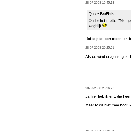
28-07-2008 19:45:13
Quote
BatFish
:
Onder het motto: "Nie g
wegblijf
Dat is juist een reden om
28-07-2008 20:25:51
Als de wind on/gunstig is, 
28-07-2008 20:36:26
Ja hier heb ik er 1 die hee
Maar ik ga niet mee hoor ik
28-07-2008 20:44:02