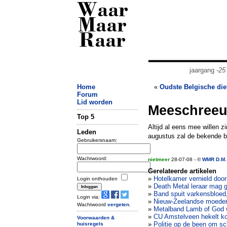
Waar
Maar
Raar
jaargang
-25
Home
«
Oudste Belgische dief
Forum
Lid worden
Meeschreeu
Top 5
Altijd al eens mee willen 
Leden
augustus zal de bekende b
Gebruikersnaam:
Wachtwoord:
nietmeer
28-07-08 - ©
WMR D.M.
Gerelateerde artikelen
»
Hotelkamer vernield doo
Login onthouden
»
Death Metal leraar mag 
»
Band spuit varkensbloed
Login via:
»
Nieuw-Zeelandse moeder 
Wachtwoord
vergeten
.
»
Metalband Lamb of God w
»
CU Amstelveen hekelt k
Voorwaarden &
»
Politie op de been om s
huisregels