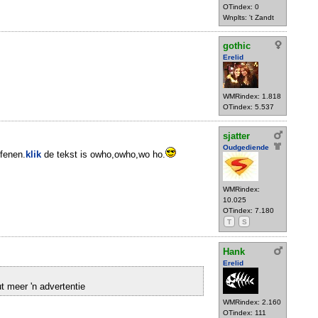
OTindex: 0
Wnplts: 't Zandt
gothic
Erelid
WMRindex: 1.818
OTindex: 5.537
sjatter
Oudgediende
efenen.
klik
de tekst is owho,owho,wo ho.
WMRindex:
10.025
OTindex: 7.180
T
S
Hank
Erelid
t meer 'n advertentie
WMRindex: 2.160
OTindex: 111