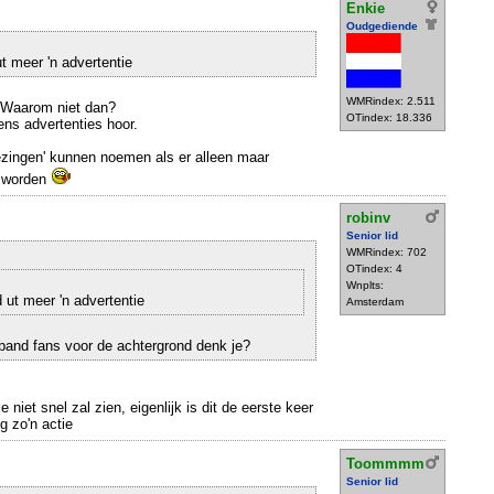
Enkie
Oudgediende
t meer 'n advertentie
WMRindex: 2.511
 Waarom niet dan?
OTindex: 18.336
ens advertenties hoor.
eezingen' kunnen noemen als er alleen maar
e worden
robinv
Senior lid
WMRindex: 702
OTindex: 4
Wnplts:
 ut meer 'n advertentie
Amsterdam
band fans voor de achtergrond denk je?
je niet snel zal zien, eigenlijk is dit de eerste keer
g zo'n actie
Toommmm
Senior lid