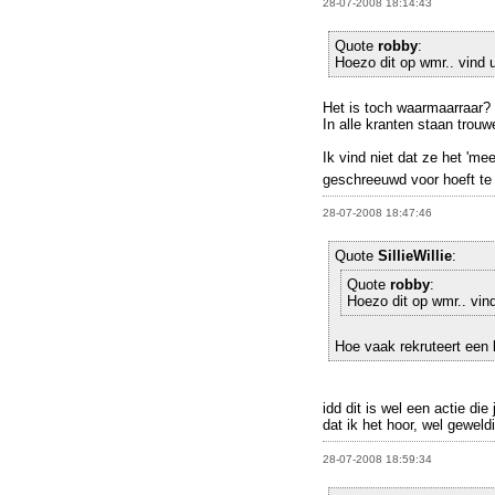
28-07-2008 18:14:43
Quote
robby
:
Hoezo dit op wmr.. vind u
Het is toch waarmaarraar?
In alle kranten staan trouw
Ik vind niet dat ze het 'm
geschreeuwd voor hoeft t
28-07-2008 18:47:46
Quote
SillieWillie
:
Quote
robby
:
Hoezo dit op wmr.. vind
Hoe vaak rekruteert een 
idd dit is wel een actie die 
dat ik het hoor, wel geweldi
28-07-2008 18:59:34