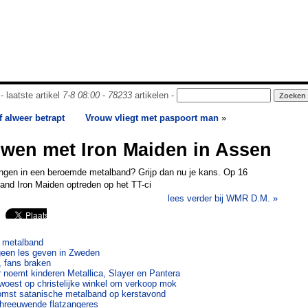
- laatste artikel
7-8 08:00
-
78233
artikelen -
 alweer betrapt
Vrouw vliegt met paspoort man
»
wen met Iron Maiden in Assen
zingen in een beroemde metalband? Grijp dan nu je kans. Op 16
and Iron Maiden optreden op het TT-ci
lees verder bij WMR D.M. »
r metalband
geen les geven in Zweden
, fans braken
noemt kinderen Metallica, Slayer en Pantera
oest op christelijke winkel om verkoop mok
omst satanische metalband op kerstavond
chreeuwende flatzangeres