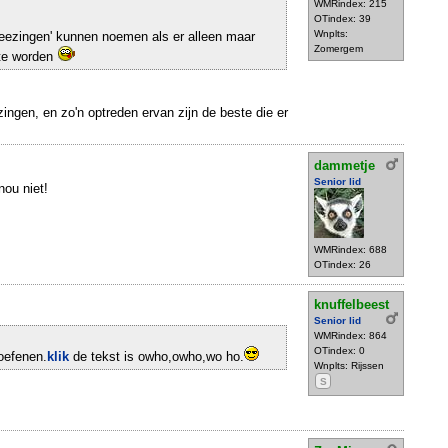
WMRindex: 215
OTindex: 39
Wnplts:
'meezingen' kunnen noemen als er alleen maar
Zomergem
 te worden
zingen, en zo'n optreden ervan zijn de beste die er
dammetje
Senior lid
nou niet!
WMRindex: 688
OTindex: 26
knuffelbeest
Senior lid
WMRindex: 864
OTindex: 0
 oefenen.
klik
de tekst is owho,owho,wo ho.
Wnplts: Rijssen
S