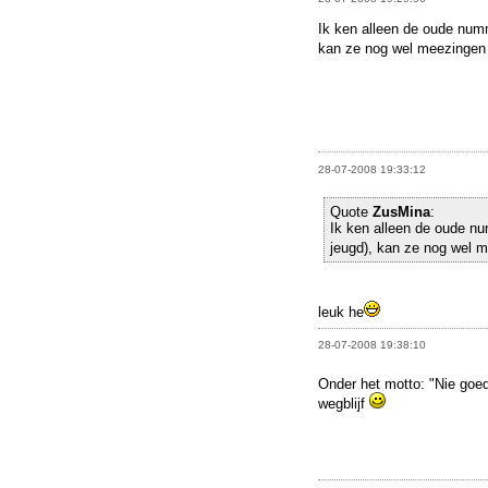
Ik ken alleen de oude numm
kan ze nog wel meezingen 
28-07-2008 19:33:12
Quote
ZusMina
:
Ik ken alleen de oude nu
jeugd), kan ze nog wel m
leuk he
28-07-2008 19:38:10
Onder het motto: "Nie goe
wegblijf