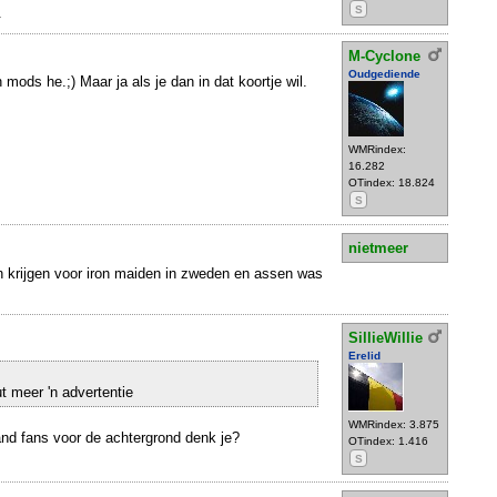
S
.
M-Cyclone
Oudgediende
mods he.;) Maar ja als je dan in dat koortje wil.
WMRindex:
16.282
OTindex: 18.824
S
nietmeer
 krijgen voor iron maiden in zweden en assen was
SillieWillie
Erelid
t meer 'n advertentie
WMRindex: 3.875
nd fans voor de achtergrond denk je?
OTindex: 1.416
S