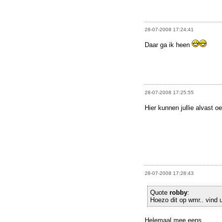
28-07-2008 17:24:41
Daar ga ik heen
28-07-2008 17:25:55
Hier kunnen jullie alvast o
28-07-2008 17:28:43
Quote
robby
:
Hoezo dit op wmr.. vind u
Helemaal mee eens...