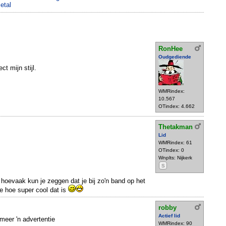
etal
RonHee
Oudgediende
ct mijn stijl.
WMRindex:
10.567
OTindex: 4.662
Thetakman
Lid
WMRindex: 61
OTindex: 0
Wnplts: Nijkerk
S
, hoevaak kun je zeggen dat je bij zo'n band op het
e hoe super cool dat is
robby
Actief lid
meer 'n advertentie
WMRindex: 90