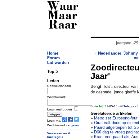
Waar
Maar
Raar
jaargang
-25
Home
«
Nederlander 'Johnny 
Forum
na
Lid worden
Zoodirecteu
Top 5
Jaar'
Leden
Gebruikersnaam:
Bengt Holst, directeur van
de gezonde, jonge giraffe
Wachtwoord:
botte bijl
31-05-14 - ©
Telegraaf
Login onthouden
Gerelateerde artikelen
»
Metro zet Eurosong-fout 
Login via:
»
Giraf valt dood op dieren
Wachtwoord
vergeten
.
»
Paard uitgeroepen tot Sp
»
D66 dag te vroeg pagina
Voorwaarden &
»
Krant eert paard als 'Aust
huisregels