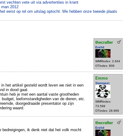
orst vechten vete uit via advertenties in krant
y man 2012
 het eerst op rel om uitslag optocht: We hebben onze tweede plaats
thecrafter
Erelid
WMRindex: 2.644
OTindex: 808
Emmo
Stamgast
in het artikel gesteld wordt leven we niet in een
nd in dood gaat.
entuin heb je met een aantal vaste grootheden
, budget, leefomstandigheden van de dieren, etc.
WMRindex:
reemde, doorgedraaide presentator op zijn
73.599
rdering waard.
OTindex: 28.969
thecrafter
Erelid
e bedreigingen, ik denk niet dat het volk mocht