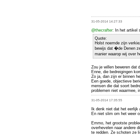
31-05-2014 14:27:33
@thecrafter
: In het artikel 
Quote:
Holst noemde zijn verkie
bewijs dat �de Denen zee
manier waarop wij over h
Zou je willen beweren dat d
Enne, die bedreigingen kom
Zo ja, dan zijn er binnen 
Een goede, objectieve beric
mensen die dat soort bedrei
problemen niet waarmee, in
31-05-2014 17:35:55
Ik denk niet dat het eerlijk
En niet slim om het weer o
Emmo, het grootste problee
overhevelen naar andere di
te redden. Ze schoten ze li