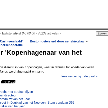
- laatste artikel
8-8 08:00
-
78239
artikelen -
Cash-verslaafd'
Boston geteisterd door seriekietelaar
»
 hersenoperatie
r 'Kopenhagenaar van het
 de dierentuin van Kopenhagen, waar in februari tot woede van velen
 Marius werd afgemaakt en aan d
lees verder bij Telegraaf »
recht met strafschrijven
tuindirecteur
ortvrouw van het Jaar
groot in Dagblad van het Noorden: Stem vandaag D66
raliër van het jaar'