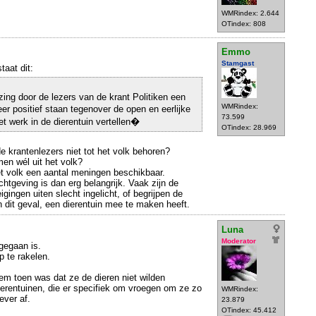
WMRindex: 2.644
OTindex: 808
Emmo
Stamgast
staat dit:
zing door de lezers van de krant Politiken een
WMRindex:
r positief staan tegenover de open en eerlijke
73.599
et werk in de dierentuin vertellen�
OTindex: 28.969
e krantenlezers niet tot het volk behoren?
en wél uit het volk?
het volk een aantal meningen beschikbaar.
htgeving is dan erg belangrijk. Vaak zijn de
gingen uiten slecht ingelicht, of begrijpen de
 dit geval, een dierentuin mee te maken heeft.
Luna
Moderator
 gegaan is.
p te rakelen.
m toen was dat ze de dieren niet wilden
erentuinen, die er specifiek om vroegen om ze zo
WMRindex:
ever af.
23.879
OTindex: 45.412