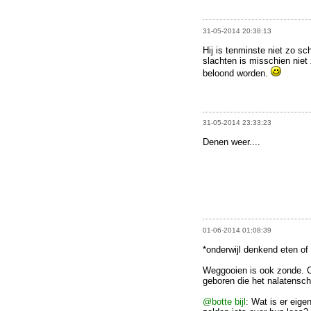
31-05-2014 20:38:13
Hij is tenminste niet zo sch
slachten is misschien niet
beloond worden.
31-05-2014 23:33:23
Denen weer....
01-06-2014 01:08:39
*onderwijl denkend eten of
Weggooien is ook zonde. O
geboren die het nalatensc
@botte bijl
: Wat is er eige