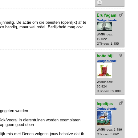
S
EruYagami
Oudgediende
ijnheilig. De actie om die beesten (openlijk) af te
 zo handig, maar wel reëel. Eerlijkheid mag ook
WMRindex:
19.022
OTindex: 1.455
botte bijl
Oudgediende
WMRindex:
90.824
OTindex: 39.090
lepeltjes
Oudgediende
 gegeten worden.
ok/vooral in dierentuinen worden exemplaren
hap geen goed doen.
WMRindex: 2.486
nlijk mis met Denen volgens jouw behalve dat ik
OTindex: 5.862