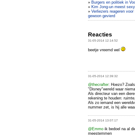
»
Burgers en politiek in Vo
»
Kim Jong-un meest sex
»
Verliezers reageren voor
gewoon gevierd
Reacties
31-05-2014 12:14:52
beetje vreemd wel
31-05-2014 12:39:32
@thecrafter
: Hoezo? Zoals 
"Disney"wereld waar niema
Als directeur van een dier
rekening te houden: ruimte
Als zo iemand een wereldv
nummer zet, is hij alle waa
31-05-2014 13:07:17
@Emmo
ik bedoel na al di
meestemmen