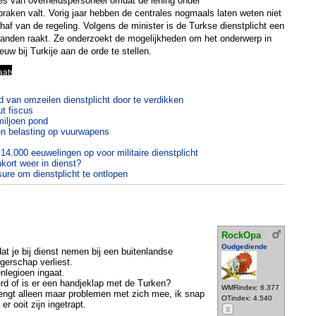
es van overheidspersoneel omdat de lening onder
praken valt. Vorig jaar hebben de centrales nogmaals laten weten niet
af van de regeling. Volgens de minister is de Turkse dienstplicht een
landen raakt. Ze onderzoekt de mogelijkheden om het onderwerp in
euw bij Turkije aan de orde te stellen.
 van omzeilen dienstplicht door te verdikken
ut fiscus
miljoen pond
en belasting op vuurwapens
14.000 eeuwelingen op voor militaire dienstplicht
kort weer in dienst?
sure om dienstplicht te ontlopen
RockOpa
Oudgediende
at je bij dienst nemen bij een buitenlandse
gerschap verliest.
nlegioen ingaat.
rd of is er een handjeklap met de Turken?
WMRindex: 6.377
brengt alleen maar problemen met zich mee, ik snap
OTindex: 4.540
r ooit zijn ingetrapt.
S