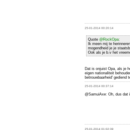
25-01-2014 00:20:14
Quote
@RockOpa
:
Ik meen mij te herinneren
mogendheid je je staatsb
Ook als je b.v het vreem
Dat is onjuist Opa, als je
eigen nationaliteit behoude
betrouwbaarheid' gediend t
25-01-2014 00:37:14
@SamuiAxe: Oh, dus dat is
25-01-2014 01:02:39