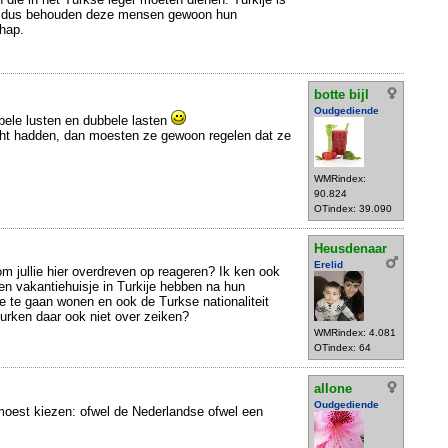
d dus behouden deze mensen gewoon hun
hap.
botte bijl
Oudgediende
bbele lusten en dubbele lasten
icht hadden, dan moesten ze gewoon regelen dat ze
WMRindex:
90.824
OTindex: 39.090
Heusdenaar
Erelid
m jullie hier overdreven op reageren? Ik ken ook
n vakantiehuisje in Turkije hebben na hun
je te gaan wonen en ook de Turkse nationaliteit
urken daar ook niet over zeiken?
WMRindex: 4.081
OTindex: 64
allone
Oudgediende
 moest kiezen: ofwel de Nederlandse ofwel een