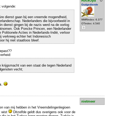
RockOpa
Oudgediende
 volgende:
taire dienst gaan bij een vreemde mogendheid,
WMRindex: 6.377
erlanderschap. Nederlanders die bijvoorbeeld in
OTindex: 4.540
n dienst gingen bij de nazis werd na de oorlog
S
ntnomen. Ook Poncke Princen, een Nederlander
e Politionele Acties in Nederlands-Indië, verloor
ij verkreeg echter het Indonesisch
r hij niet staatloos bleef.
gepast??
verheid:
 een krijgsmacht van een staat die tegen Nederland
dgenoten vecht;
jk.
nietmeer
en van mij hebben in het Vreemdelingenlegioen
t wist
Ditzelfde geldt dus overigens ook voor de
ie in het Turkse leger moeten dienen. Turkije is