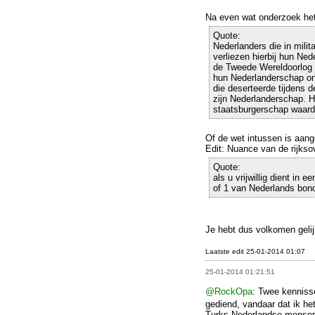
Na even wat onderzoek het
Quote:
Nederlanders die in mili
verliezen hierbij hun Ned
de Tweede Wereldoorlog i
hun Nederlanderschap o
die deserteerde tijdens d
zijn Nederlanderschap. H
staatsburgerschap waardoo
Of de wet intussen is aan
Edit: Nuance van de rijkso
Quote:
als u vrijwillig dient in
of 1 van Nederlands bon
Je hebt dus volkomen geli
Laatste edit 25-01-2014 01:07
25-01-2014 01:21:51
@RockOpa
: Twee kenniss
gediend, vandaar dat ik he
Turks-Nederlandse mensen d