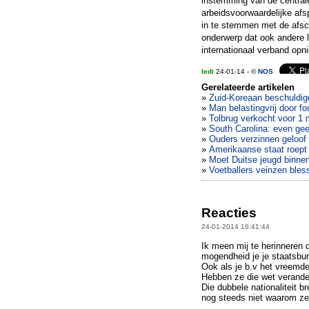
instemming van de central
arbeidsvoorwaardelijke afs
in te stemmen met de afsch
onderwerp dat ook andere 
internationaal verband opni
ledi
24-01-14 - ©
NOS
Gerelateerde artikelen
»
Zuid-Koreaan beschuldigd
»
Man belastingvrij door fo
»
Tolbrug verkocht voor 1 
»
South Carolina: even ge
»
Ouders verzinnen geloof
»
Amerikaanse staat roept 
»
Moet Duitse jeugd binnen
»
Voetballers veinzen bles
Reacties
24-01-2014 16:41:44
Ik meen mij te herinneren d
mogendheid je je staatsbur
Ook als je b.v het vreemde
Hebben ze die wet verande
Die dubbele nationaliteit 
nog steeds niet waarom ze e