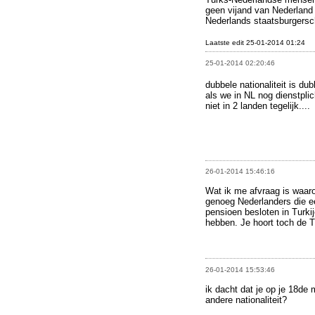
geen vijand van Nederlan
Nederlands staatsburgersc
Laatste edit 25-01-2014 01:24
25-01-2014 02:20:46
dubbele nationaliteit is du
als we in NL nog dienstpl
niet in 2 landen tegelijk....
26-01-2014 15:46:16
Wat ik me afvraag is waaro
genoeg Nederlanders die ee
pensioen besloten in Turki
hebben. Je hoort toch de T
26-01-2014 15:53:46
ik dacht dat je op je 18de
andere nationaliteit?