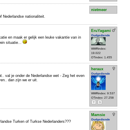
nietmeer
 Nederlandse nationaliteit.
EruYagami
Oudgediende
okatie en maak er gelijk een leuke vakantie van in
win situatie...
WMRindex:
19.022
OTindex: 1.455
heraux
Oudgediende
nt.. val je onder de Nederlandse wet - Zeg het even
n.. dan zijn we er uit.
WMRindex: 9.537
OTindex: 27.258
T
S
Mamsie
Oudgediende
erlandse Turken of Turkse Nederlanders???