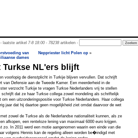
- laatste artikel
7-8 18:00
-
78238
artikelen -
rstvoeding van
Neppriester licht Polen op
»
iliaanse dames
 Turkse NL'ers blijft
voorlopig de dienstplicht in Turkije blijven vervullen. Dat schrijft
rt van Defensie aan de Tweede Kamer. Een meerderheid in de
er verzocht Turkije te vragen Turkse Nederlanders vrij te stellen
 schrijft dat ze haar Turkse collega zowel mondeling als schriftelijk
ht om een uitzonderingspositie voor Turkse Nederlanders. Haar collega
ig jaar dat hij daartoe geen mogelijkheid ziet omdat daarvoor de wet
et zowel de Turkse als de Nederlandse nationaliteit kunnen, als ze
llen afkopen, een renteloze lening van maximaal 6000 euro krijgen.
mst zo. In 2011 werd een motie aangenomen waarin een einde van die
aar volgens Hennis kan de regeling alleen worden be�indigd met