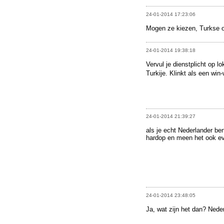
24-01-2014 17:23:06
Mogen ze kiezen, Turkse of
24-01-2014 19:38:18
Vervul je dienstplicht op l
Turkije. Klinkt als een win-
24-01-2014 21:39:27
als je echt Nederlander be
hardop en meen het ook eve
24-01-2014 23:48:05
Ja, wat zijn het dan? Ned