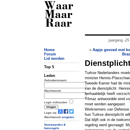
Waar
Maar
Raar
jaargang
-25
Home
«
Aapje gevoed met bo
Forum
Braz
Lid worden
Dienstplicht
Top 5
Turkse Nederlanders moeten 
Leden
minister Hennis-Plasschae
Gebruikersnaam:
Tweede Kamer had de minist
van de dienstplicht. Hennis
Wachtwoord:
herhaaldelijk heeft verzoc
Yilmaz antwoordde eind vor
Login onthouden
moet worden aangepast.
Werknemers van Defensie m
Login via:
hun Turkse dienstplicht wi
Wachtwoord
vergeten
.
Dat blijft ook in de toeko
regeling werd gevraagd. M
Voorwaarden &
huisregels