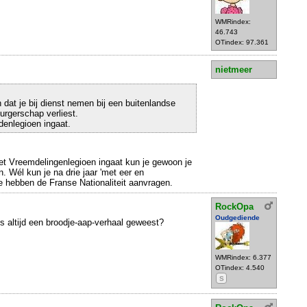
WMRindex:
46.743
OTindex: 97.361
nietmeer
 dat je bij dienst nemen bij een buitenlandse
urgerschap verliest.
denlegioen ingaat.
 het Vreemdelingenlegioen ingaat kun je gewoon je
n. Wél kun je na drie jaar 'met eer en
e hebben de Franse Nationaliteit aanvragen.
RockOpa
Oudgediende
 altijd een broodje-aap-verhaal geweest?
WMRindex: 6.377
OTindex: 4.540
S