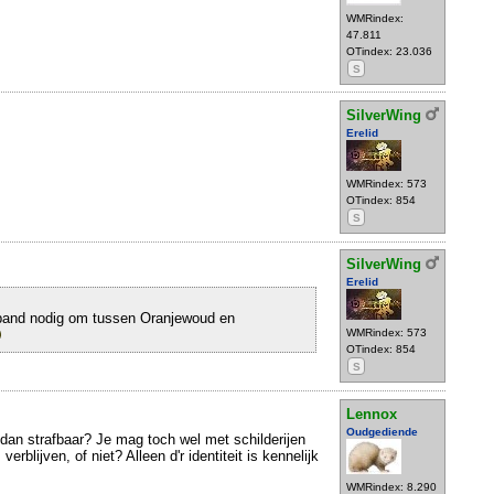
WMRindex:
47.811
OTindex: 23.036
S
SilverWing
Erelid
WMRindex: 573
OTindex: 854
S
SilverWing
Erelid
rband nodig om tussen Oranjewoud en
WMRindex: 573
OTindex: 854
S
Lennox
Oudgediende
 dan strafbaar? Je mag toch wel met schilderijen
erblijven, of niet? Alleen d'r identiteit is kennelijk
WMRindex: 8.290