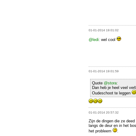
01-01-2014 19:01:02
@ledi
: wel cool
01-01-2014 19:01:59
Quote
@stora
:
Dan heb je heel veel ve
Oudeschoot te leggen
01-01-2014 20:57:32
Zijn de dingen die ze deed
langs de deur en in het bos v
het probleem
.