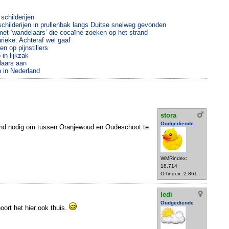
schilderijen
childerijen in prullenbak langs Duitse snelweg gevonden
 met ‘wandelaars’ die cocaïne zoeken op het strand
rieke: Achteraf wel gaaf
 op pijnstillers
in lijkzak
laars aan
n in Nederland
stora
Oudgediende
and nodig om tussen Oranjewoud en Oudeschoot te
WMRindex:
18.714
OTindex: 2.861
ledi
Oudgediende
ort het hier ook thuis.