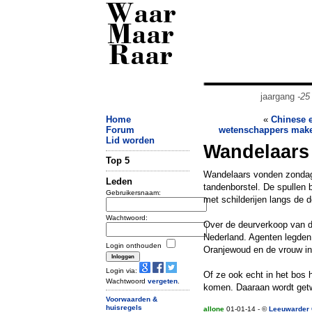
Waar
Maar
Raar
jaargang
-25
Home
«
Chinese 
Forum
wetenschappers make
Lid worden
Wandelaars 
Top 5
Wandelaars vonden zondagm
Leden
tandenborstel. De spullen 
Gebruikersnaam:
met schilderijen langs de d
Wachtwoord:
Over de deurverkoop van d
Nederland. Agenten legden
Login onthouden
Oranjewoud en de vrouw in 
Login via:
Of ze ook echt in het bos h
Wachtwoord
vergeten
.
komen. Daaraan wordt getw
Voorwaarden &
huisregels
allone
01-01-14 - ©
Leeuwarder 