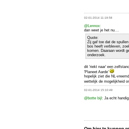
02-01-2014 11:19:58
@Lennox
:
dan weet je het nu....
Quote:
Zij gaf toe dat de spulle
bos heeft verbleven, zoekt
komen. Daaraan wordt get
onderzoek.
dit 'riekt naar' een zelfst
'Planeet Aarde'
hopelijk ziet die NL-vreem
wettelijk de mogelijkheid 
02-01-2014 15:10:49
@botte bijl
: Ja echt handig
Om hier te kunnen rea