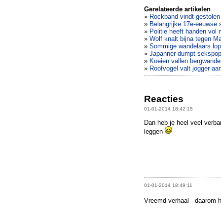
Gerelateerde artikelen
»
Rockband vindt gestolen 
»
Belangrijke 17e-eeuwse s
»
Politie heeft handen vol
»
Wolf knalt bijna tegen Ma
»
Sommige wandelaars lopen
»
Japanner dumpt sekspop 
»
Koeien vallen bergwande
»
Roofvogel valt jogger aa
Reacties
01-01-2014 18:42:15
Dan heb je heel veel verb
leggen
01-01-2014 18:49:11
Vreemd verhaal - daarom ho