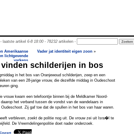
- laatste artikel
6-8 18:00
-
78232
artikelen -
en Amerikaanse
Vader jat identiteit eigen zoon
»
n lichtgevende
varkens
vinden schilderijen in bos
iddag in het bos van Oranjewoud schilderijen, zeep en een
bleken van een 28-jarige vrouw, die dezelfde middag in Oudeschoot
euren ging.
e vrouw kwam een telefoontje binnen bij de Meldkamer Noord-
 daarop het verband tussen de vondst van de wandelaars in
Oudeschoot. Zij gaf toe dat de spullen in het bos van haar waren.
eeft verbleven, zoekt de politie nog uit. De vrouw zei uit Isra�l te
ijfeld. De Vreemdelingenpolitie doet nader onderzoek.
Courant