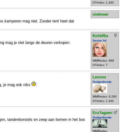
OTindex: 1.340
nietmeer
bos kamperen mag niet. Zonder tent heet dat
KolibRia
Senior lid
ing mag je niet langs de deuren verkopen.
WMRindex: 899
OTindex: 7
Lennox
Oudgediende
g, je mag ook niks
.
WMRindex: 8.290
OTindex: 1.340
EruYagami
Oudgediende
ijen, tandenborstels en zeep aan bomen in het bos
WMRindex: