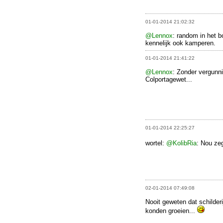
01-01-2014 21:02:32
@Lennox
: random in het 
kennelijk ook kamperen.
01-01-2014 21:41:22
@Lennox
: Zonder vergunn
Colportagewet...
01-01-2014 22:25:27
wortel:
@KolibRia
: Nou ze
02-01-2014 07:49:08
Nooit geweten dat schilder
konden groeien...