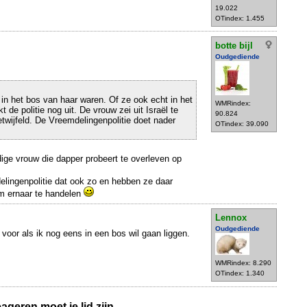
19.022
OTindex: 1.455
botte bijl
Oudgediende
n in het bos van haar waren. Of ze ook echt in het
WMRindex:
 de politie nog uit. De vrouw zei uit Israël te
90.824
wijfeld. De Vreemdelingenpolitie doet nader
OTindex: 39.090
andige vrouw die dapper probeert te overleven op
delingenpolitie dat ook zo en hebben ze daar
om ernaar te handelen
Lennox
Oudgediende
 voor als ik nog eens in een bos wil gaan liggen.
WMRindex: 8.290
OTindex: 1.340
geren moet je lid zijn.