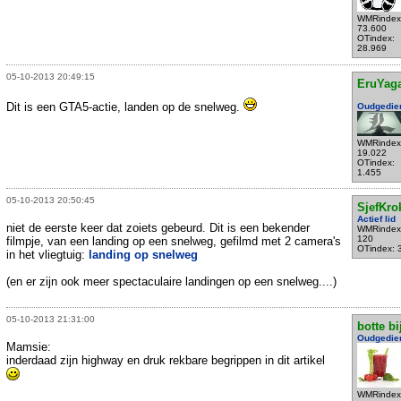
WMRindex
73.600
OTindex:
28.969
05-10-2013 20:49:15
EruYag
Dit is een GTA5-actie, landen op de snelweg.
Oudgedie
WMRindex
19.022
OTindex:
1.455
05-10-2013 20:50:45
SjefKro
Actief lid
niet de eerste keer dat zoiets gebeurd. Dit is een bekender
WMRindex
120
filmpje, van een landing op een snelweg, gefilmd met 2 camera's
OTindex: 
in het vliegtuig:
landing op snelweg
(en er zijn ook meer spectaculaire landingen op een snelweg....)
05-10-2013 21:31:00
botte bi
Oudgedie
Mamsie:
inderdaad zijn highway en druk rekbare begrippen in dit artikel
WMRindex