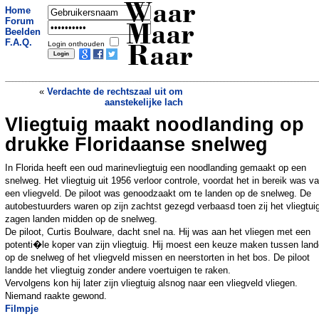
Waar
Home
Forum
Maar
Beelden
F.A.Q.
Login onthouden
Raar
«
Verdachte de rechtszaal uit om
aanstekelijke lach
Vliegtuig maakt noodlanding op
Opa schrijft brief aan dochter omdat zij
haar homoseksuele zoon uit huis heeft
drukke Floridaanse snelweg
geschopt
»
In Florida heeft een oud marinevliegtuig een noodlanding gemaakt op een
snelweg. Het vliegtuig uit 1956 verloor controle, voordat het in bereik was v
een vliegveld. De piloot was genoodzaakt om te landen op de snelweg. De
autobestuurders waren op zijn zachtst gezegd verbaasd toen zij het vliegtui
zagen landen midden op de snelweg.
De piloot, Curtis Boulware, dacht snel na. Hij was aan het vliegen met een
potenti�le koper van zijn vliegtuig. Hij moest een keuze maken tussen lan
op de snelweg of het vliegveld missen en neerstorten in het bos. De piloot
landde het vliegtuig zonder andere voertuigen te raken.
Vervolgens kon hij later zijn vliegtuig alsnog naar een vliegveld vliegen.
Niemand raakte gewond.
Filmpje