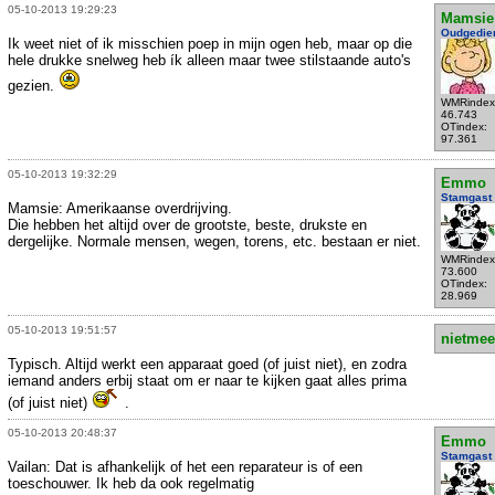
05-10-2013 19:29:23
Mamsie
Oudgedie
Ik weet niet of ik misschien poep in mijn ogen heb, maar op die
hele drukke snelweg heb ík alleen maar twee stilstaande auto's
gezien.
WMRindex
46.743
OTindex:
97.361
05-10-2013 19:32:29
Emmo
Stamgast
Mamsie: Amerikaanse overdrijving.
Die hebben het altijd over de grootste, beste, drukste en
dergelijke. Normale mensen, wegen, torens, etc. bestaan er niet.
WMRindex
73.600
OTindex:
28.969
05-10-2013 19:51:57
nietmee
Typisch. Altijd werkt een apparaat goed (of juist niet), en zodra
iemand anders erbij staat om er naar te kijken gaat alles prima
(of juist niet)
.
05-10-2013 20:48:37
Emmo
Stamgast
Vailan: Dat is afhankelijk of het een reparateur is of een
toeschouwer. Ik heb da ook regelmatig