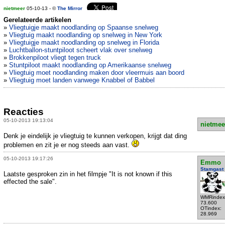
nietmeer
05-10-13 - ©
The Mirror
Gerelateerde artikelen
»
Vliegtuigje maakt noodlanding op Spaanse snelweg
»
Vliegtuig maakt noodlanding op snelweg in New York
»
Vliegtuigje maakt noodlanding op snelweg in Florida
»
Luchtballon-stuntpiloot scheert vlak over snelweg
»
Brokkenpiloot vliegt tegen truck
»
Stuntpiloot maakt noodlanding op Amerikaanse snelweg
»
Vliegtuig moet noodlanding maken door vleermuis aan boord
»
Vliegtuig moet landen vanwege Knabbel of Babbel
Reacties
05-10-2013 19:13:04
nietmee
Denk je eindelijk je vliegtuig te kunnen verkopen, krijgt dat ding
problemen en zit je er nog steeds aan vast.
05-10-2013 19:17:26
Emmo
Stamgast
Laatste gesproken zin in het filmpje "It is not known if this
effected the sale".
WMRindex
73.600
OTindex:
28.969