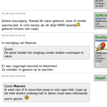
90.824
OTindex:
39.090
05-10-2013 21:52:54
SjefKro
Actief lid
(kleine toevoeging. Hoewel dit vaker gebeurd, meer of minder
WMRindex
120
spectaculair, ik vind nieuws als dit altijd WMR waardig
,
OTindex: 
gebeurd immers niet vaak)
06-10-2013 01:10:42
RockOp
Oudgedie
In navolging van Mamsie
Quote:
De piloot landde het vliegtuig zonder andere voertuigen te
WMRindex
raken
6.377
OTindex:
4.540
S
Er was zogezegd niemand te bekennen!
Ze stonden 'm gewoon op te wachten.
06-10-2013 18:52:36
digaph
Quote
Mamsie
:
Ik weet niet of ik misschien poep in mijn ogen heb, maar op
die hele drukke snelweg heb ík alleen maar twee stilstaande
auto's gezien.