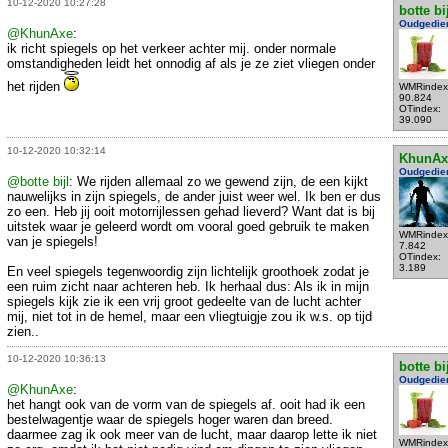
10-12-2020 10:27:28
botte bi
Oudgedie
@KhunAxe
:
ik richt spiegels op het verkeer achter mij. onder normale
omstandigheden leidt het onnodig af als je ze ziet vliegen onder
het rijden
WMRindex
90.824
OTindex:
39.090
10-12-2020 10:32:14
KhunAx
Oudgedie
@botte bijl
: We rijden allemaal zo we gewend zijn, de een kijkt
nauwelijks in zijn spiegels, de ander juist weer wel. Ik ben er dus
zo een. Heb jij ooit motorrijlessen gehad lieverd? Want dat is bij
uitstek waar je geleerd wordt om vooral goed gebruik te maken
WMRindex
van je spiegels!
7.842
OTindex:
3.189
En veel spiegels tegenwoordig zijn lichtelijk groothoek zodat je
een ruim zicht naar achteren heb. Ik herhaal dus: Als ik in mijn
spiegels kijk zie ik een vrij groot gedeelte van de lucht achter
mij, niet tot in de hemel, maar een vliegtuigje zou ik w.s. op tijd
zien..
10-12-2020 10:36:13
botte bi
Oudgedie
@KhunAxe
:
het hangt ook van de vorm van de spiegels af. ooit had ik een
bestelwagentje waar de spiegels hoger waren dan breed.
daarmee zag ik ook meer van de lucht, maar daarop lette ik niet
WMRindex