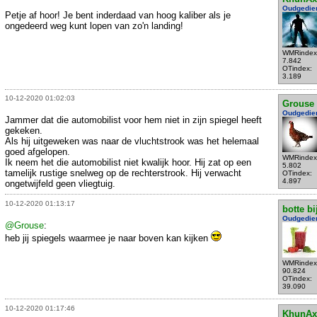
Oudgedie
Petje af hoor! Je bent inderdaad van hoog kaliber als je
ongedeerd weg kunt lopen van zo'n landing!
WMRindex
7.842
OTindex:
3.189
10-12-2020 01:02:03
Grouse
Oudgedie
Jammer dat die automobilist voor hem niet in zijn spiegel heeft
gekeken.
Als hij uitgeweken was naar de vluchtstrook was het helemaal
goed afgelopen.
WMRindex
Ik neem het die automobilist niet kwalijk hoor. Hij zat op een
5.802
tamelijk rustige snelweg op de rechterstrook. Hij verwacht
OTindex:
4.897
ongetwijfeld geen vliegtuig.
10-12-2020 01:13:17
botte bi
Oudgedie
@Grouse
:
heb jij spiegels waarmee je naar boven kan kijken
WMRindex
90.824
OTindex:
39.090
10-12-2020 01:17:46
KhunAx