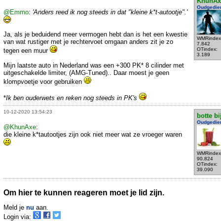
KhunAx
Oudgedie
@Emmo
:
'Anders reed ik nog steeds in dat "kleine k*t-autootje".'
Ja, als je beduidend meer vermogen hebt dan is het een kwestie
WMRindex
van wat rustiger met je rechtervoet omgaan anders zit je zo
7.842
OTindex:
tegen een muur
3.189
Mijn laatste auto in Nederland was een +300 PK* 8 cilinder met
uitgeschakelde limiter, (AMG-Tuned).. Daar moest je geen
klompvoetje voor gebruiken
*
Ik ben ouderwets en reken nog steeds in PK's
10-12-2020 13:54:23
botte bi
Oudgedie
@KhunAxe
:
die kleine k*tautootjes zijn ook niet meer wat ze vroeger waren
WMRindex
90.824
OTindex:
39.090
Om hier te kunnen reageren moet je lid zijn.
Meld je
nu
aan.
Login via: