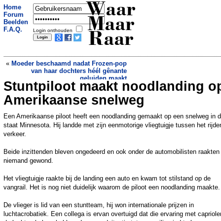
Waar
Home
Forum
Maar
Beelden
F.A.Q.
Login onthouden
Raar
«
Moeder beschaamd nadat Frozen-pop
van haar dochters héél gênante
geluiden maakt
Stuntpiloot maakt noodlanding o
Levensgevaarlijke inhaalactie van
vrachtwagenchauffeur gaat viraal: “Ik
Amerikaanse snelweg
hoop dat hij zwaar gestraft wordt”
»
Een Amerikaanse piloot heeft een noodlanding gemaakt op een snelweg in 
staat Minnesota. Hij landde met zijn eenmotorige vliegtuigje tussen het rijd
verkeer.
Beide inzittenden bleven ongedeerd en ook onder de automobilisten raakten
niemand gewond.
Het vliegtuigje raakte bij de landing een auto en kwam tot stilstand op de
vangrail. Het is nog niet duidelijk waarom de piloot een noodlanding maakte.
De vlieger is lid van een stuntteam, hij won internationale prijzen in
luchtacrobatiek. Een collega is ervan overtuigd dat die ervaring met capriole