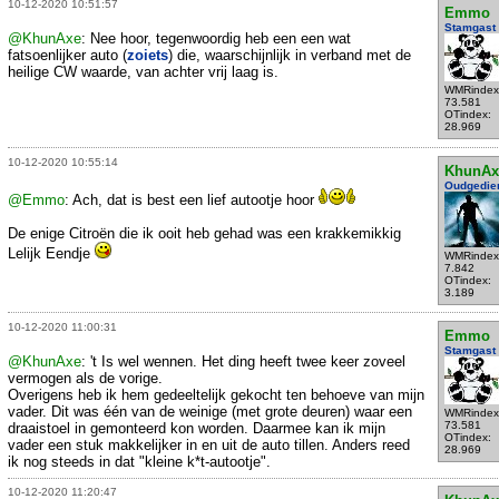
10-12-2020 10:51:57
Emmo
Stamgast
@KhunAxe
: Nee hoor, tegenwoordig heb een een wat
fatsoenlijker auto (
zoiets
) die, waarschijnlijk in verband met de
heilige CW waarde, van achter vrij laag is.
WMRindex
73.581
OTindex:
28.969
10-12-2020 10:55:14
KhunAx
Oudgedie
@Emmo
: Ach, dat is best een lief autootje hoor
De enige Citroën die ik ooit heb gehad was een krakkemikkig
Lelijk Eendje
WMRindex
7.842
OTindex:
3.189
10-12-2020 11:00:31
Emmo
Stamgast
@KhunAxe
: 't Is wel wennen. Het ding heeft twee keer zoveel
vermogen als de vorige.
Overigens heb ik hem gedeeltelijk gekocht ten behoeve van mijn
vader. Dit was één van de weinige (met grote deuren) waar een
WMRindex
73.581
draaistoel in gemonteerd kon worden. Daarmee kan ik mijn
OTindex:
vader een stuk makkelijker in en uit de auto tillen. Anders reed
28.969
ik nog steeds in dat "kleine k*t-autootje".
10-12-2020 11:20:47