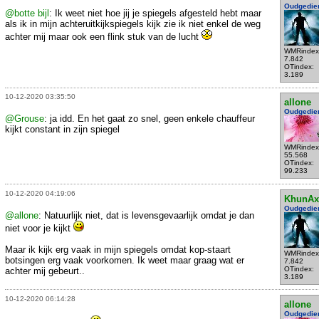
Oudgedie
@botte bijl
: Ik weet niet hoe jij je spiegels afgesteld hebt maar
als ik in mijn achteruitkijkspiegels kijk zie ik niet enkel de weg
achter mij maar ook een flink stuk van de lucht
WMRindex
7.842
OTindex:
3.189
10-12-2020 03:35:50
allone
Oudgedie
@Grouse
: ja idd. En het gaat zo snel, geen enkele chauffeur
kijkt constant in zijn spiegel
WMRindex
55.568
OTindex:
99.233
10-12-2020 04:19:06
KhunAx
Oudgedie
@allone
: Natuurlijk niet, dat is levensgevaarlijk omdat je dan
niet voor je kijkt
Maar ik kijk erg vaak in mijn spiegels omdat kop-staart
WMRindex
botsingen erg vaak voorkomen. Ik weet maar graag wat er
7.842
OTindex:
achter mij gebeurt..
3.189
10-12-2020 06:14:28
allone
Oudgedie