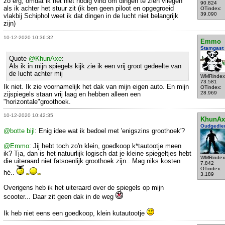
zo erg, omdat ik het niet nodig vind om dingen te zien vliegen
90.824
als ik achter het stuur zit (ik ben geen piloot en opgegroeid
OTindex:
39.090
vlakbij Schiphol weet ik dat dingen in de lucht niet belangrijk
zijn)
10-12-2020 10:36:32
Emmo
Stamgast
Quote
@KhunAxe
:
Als ik in mijn spiegels kijk zie ik een vrij groot gedeelte van
de lucht achter mij
WMRindex
73.581
Ik niet. Ik zie voornamelijk het dak van mijn eigen auto. En mijn
OTindex:
28.969
zijspiegels staan vrij laag en hebben alleen een
"horizontale"groothoek.
10-12-2020 10:42:35
KhunAx
Oudgedie
@botte bijl
: Enig idee wat ik bedoel met 'enigszins groothoek'?
@Emmo
: Jij hebt toch zo'n klein, goedkoop k*tautootje meen
ik? Tja, dan is het natuurlijk logisch dat je kleine spiegeltjes hebt
WMRindex
die uiteraard niet fatsoenlijk groothoek zijn.. Mag niks kosten
7.842
OTindex:
hé..
3.189
Overigens heb ik het uiteraard over de spiegels op mijn
scooter... Daar zit geen dak in de weg
Ik heb niet eens een goedkoop, klein kutautootje