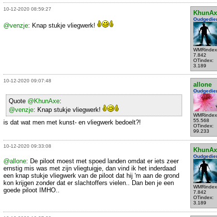
10-12-2020 08:59:27
KhunAx
Oudgedie
@venzje
: Knap stukje vliegwerk!
WMRindex
7.842
OTindex:
3.189
10-12-2020 09:07:48
allone
Oudgedie
Quote
@KhunAxe
:
@venzje
: Knap stukje vliegwerk!
WMRindex
55.568
is dat wat men met kunst- en vliegwerk bedoelt?!
OTindex:
99.233
10-12-2020 09:33:08
KhunAx
Oudgedie
@allone
: De piloot moest met spoed landen omdat er iets zeer
ernstig mis was met zijn vliegtuigje, dan vind ik het inderdaad
een knap stukje vliegwerk van de piloot dat hij 'm aan de grond
kon krijgen zonder dat er slachtoffers vielen.. Dan ben je een
WMRindex
goede piloot IMHO..
7.842
OTindex:
3.189