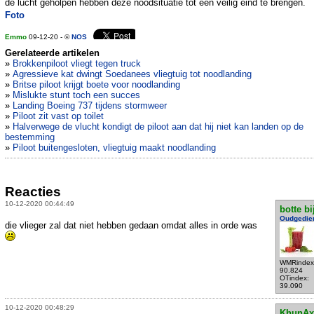
de lucht geholpen hebben deze noodsituatie tot een veilig eind te brengen.
Foto
Emmo
09-12-20 - ©
NOS
Gerelateerde artikelen
»
Brokkenpiloot vliegt tegen truck
»
Agressieve kat dwingt Soedanees vliegtuig tot noodlanding
»
Britse piloot krijgt boete voor noodlanding
»
Mislukte stunt toch een succes
»
Landing Boeing 737 tijdens stormweer
»
Piloot zit vast op toilet
»
Halverwege de vlucht kondigt de piloot aan dat hij niet kan landen op de
bestemming
»
Piloot buitengesloten, vliegtuig maakt noodlanding
Reacties
10-12-2020 00:44:49
botte bi
Oudgedie
die vlieger zal dat niet hebben gedaan omdat alles in orde was
WMRindex
90.824
OTindex:
39.090
10-12-2020 00:48:29
KhunAx