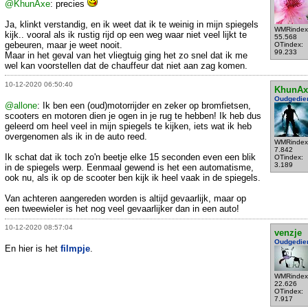
@KhunAxe
: precies
Ja, klinkt verstandig, en ik weet dat ik te weinig in mijn spiegels
WMRindex
kijk.. vooral als ik rustig rijd op een weg waar niet veel lijkt te
55.568
gebeuren, maar je weet nooit.
OTindex:
99.233
Maar in het geval van het vliegtuig ging het zo snel dat ik me
wel kan voorstellen dat de chauffeur dat niet aan zag komen.
10-12-2020 06:50:40
KhunAx
Oudgedie
@allone
: Ik ben een (oud)motorrijder en zeker op bromfietsen,
scooters en motoren dien je ogen in je rug te hebben! Ik heb dus
geleerd om heel veel in mijn spiegels te kijken, iets wat ik heb
overgenomen als ik in de auto reed.
WMRindex
7.842
Ik schat dat ik toch zo'n beetje elke 15 seconden even een blik
OTindex:
3.189
in de spiegels werp. Eenmaal gewend is het een automatisme,
ook nu, als ik op de scooter ben kijk ik heel vaak in de spiegels.
Van achteren aangereden worden is altijd gevaarlijk, maar op
een tweewieler is het nog veel gevaarlijker dan in een auto!
10-12-2020 08:57:04
venzje
Oudgedie
En hier is het
filmpje
.
WMRindex
22.626
OTindex:
7.917