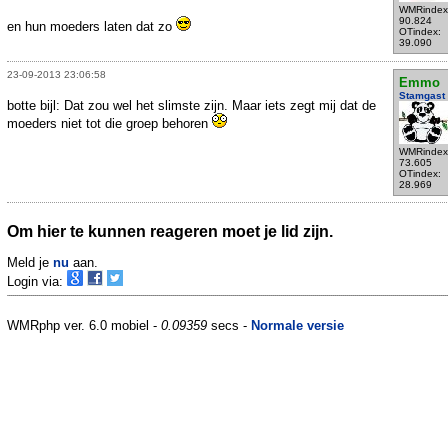
WMRindex
90.824
en hun moeders laten dat zo
OTindex:
39.090
23-09-2013 23:06:58
Emmo
Stamgast
botte bijl: Dat zou wel het slimste zijn. Maar iets zegt mij dat de
moeders niet tot die groep behoren
WMRindex
73.605
OTindex:
28.969
Om hier te kunnen reageren moet je lid zijn.
Meld je
nu
aan.
Login via:
WMRphp ver. 6.0 mobiel -
0.09359
secs -
Normale versie