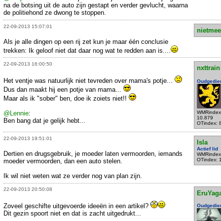
na de botsing uit de auto zijn gestapt en verder gevlucht, waarna
de politiehond ze dwong te stoppen.
22-09-2013 15:07:01
nietmee
Als je alle dingen op een rij zet kun je maar één conclusie
trekken: Ik geloof niet dat daar nog wat te redden aan is....
22-09-2013 16:00:50
nxttrain
Het ventje was natuurlijk niet tevreden over mama's potje...
Oudgedie
Dus dan maakt hij een potje van mama...
Maar als ik "sober" ben, doe ik zoiets niet!!
@Lennie
:
WMRindex
10.879
Ben bang dat je gelijk hebt...
OTindex: 
22-09-2013 19:51:01
Isla
Actief lid
Dertien en drugsgebruik, je moeder laten vermoorden, iemands
WMRindex
OTindex: 
moeder vermoorden, dan een auto stelen.
Ik wil niet weten wat ze verder nog van plan zijn.
22-09-2013 20:50:08
EruYag
Zoveel geschifte uitgevoerde ideeën in een artikel?
Oudgedie
Dit gezin spoort niet en dat is zacht uitgedrukt...