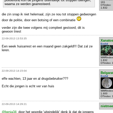
politiehond kon de jongens uiteindelijk tot stoppen dwingen,
161
waarna ze werden gearresteerd.
OTindex:
1.832
die zin snap ik niet helemaal, zijn ze nou tot stoppen gedwongen
door de politie, door een botsing of een combinatie
verder zijn die twee volgens mij compleet gestoord, dit is
gewoon triest
22-09-2013 13:53:35
Xanato
Erelid
Een week huisarrest en een maand geen zakgeld!!! Dat zal ze
leren.
WMRindex
1.832
OTindex: 
22-09-2013 14:15:04
Belgara
Erelid
effe wachten, 13 jaar en al drugsbebruiker???
Echt die jongen is echt ver van huis
WMRindex
1.600
OTindex: 
22-09-2013 14:29:21
nietmee
@benja34
: door het woordje 'uiteindelijk' denk ik dat de jongens