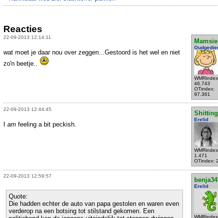
Reacties
22-09-2013 12:14:11
Mamsie
Oudgedie
wat moet je daar nou over zeggen...Gestoord is het wel en niet
zo'n beetje..
WMRindex
46.743
OTindex:
97.361
22-09-2013 12:44:45
Shittin
Erelid
I
am
feeling a bit peckish.
WMRindex
1.471
OTindex: 
22-09-2013 12:59:57
benja34
Erelid
Quote:
Die hadden echter de auto van papa gestolen en waren even
verderop na een botsing tot stilstand gekomen. Een
WMRindex