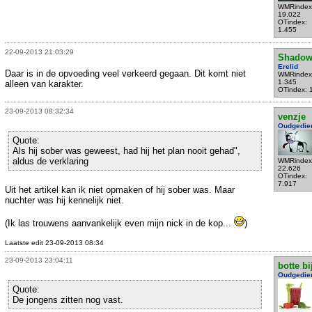
WMRindex
19.022
OTindex:
1.455
22-09-2013 21:03:29
Shadow
Erelid
Daar is in de opvoeding veel verkeerd gegaan. Dit komt niet
WMRindex
1.345
alleen van karakter.
OTindex: 
23-09-2013 08:32:34
venzje
Oudgedie
Quote:
Als hij sober was geweest, had hij het plan nooit gehad",
aldus de verklaring
WMRindex
22.626
OTindex:
7.917
Uit het artikel kan ik niet opmaken of hij sober was. Maar
nuchter was hij kennelijk niet.
(Ik las trouwens aanvankelijk even mijn nick in de kop...
)
Laatste edit 23-09-2013 08:34
23-09-2013 23:04:11
botte bi
Oudgedie
Quote:
De jongens zitten nog vast.