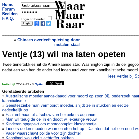
Waar
Home
Forum
Maar
Beelden
F.A.Q.
Login onthouden
Raar
«
Chinees overleeft spietsing door
metalen staaf
Ventje (13) wil ma laten opeten
Taakstraf voor 27-jarige seksdocente
»
Twee tienertokkies uit de Amerikaanse stad Washington zijn in de cel gegoo
nadat een van hen de ander had ingehuurd voor een kannibalistische moord
lees verder bij Sp
botte bijl
22-09-13 - ©
Spits
Gerelateerde artikelen
»
Australische moeder aangeklaagd voor moord op zoon (4), onderzoek naa
kannibalisme
»
Geesteszieke man vermoordt moeder, snijdt ze in stukken en eet ze
gedeeltelijk op
»
Haai eet haai tot afschuw van bezoekers aquarium
»
Man wil terug de cel in en doodt willekeurige vrouw
»
Kinderen opgepakt om moordcomplot klasgenootje
»
Tieners doden moederzwaan en eten het op: ’Dachten dat het een eend w
»
Vader waarschuwt politie voor zijn dochter
»
Kannibaal wou ziel slachtoffer pakken