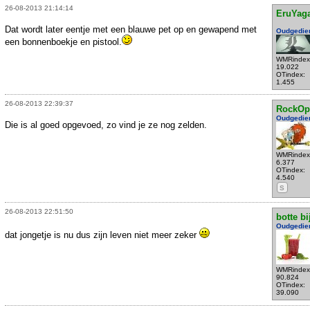
26-08-2013 21:14:14
EruYag
Dat wordt later eentje met een blauwe pet op en gewapend met
Oudgedie
een bonnenboekje en pistool.
WMRindex
19.022
OTindex:
1.455
26-08-2013 22:39:37
RockOp
Oudgedie
Die is al goed opgevoed, zo vind je ze nog zelden.
WMRindex
6.377
OTindex:
4.540
S
26-08-2013 22:51:50
botte bi
Oudgedie
dat jongetje is nu dus zijn leven niet meer zeker
WMRindex
90.824
OTindex:
39.090