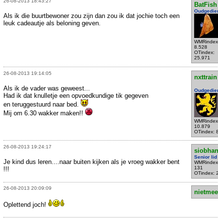
26-08-2013 18:43:27
BatFish
Oudgedie
Als ik die buurtbewoner zou zijn dan zou ik dat jochie toch een
leuk cadeautje als beloning geven.
WMRindex
8.528
OTindex:
25.971
26-08-2013 19:14:05
nxttrain
Als ik de vader was geweest...
Oudgedie
Had ik dat knulletje een opvoedkundige tik gegeven
en teruggestuurd naar bed.
Mij om 6.30 wakker maken!!
WMRindex
10.879
OTindex: 
26-08-2013 19:24:17
siobha
Senior lid
Je kind dus leren....naar buiten kijken als je vroeg wakker bent
WMRindex
131
!!!
OTindex: 
26-08-2013 20:09:09
nietmee
Oplettend joch!