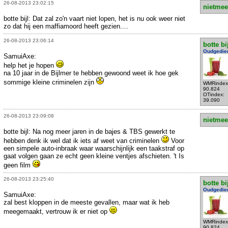
26-08-2013 23:02:15
nietmee
botte bijl: Dat zal zo'n vaart niet lopen, het is nu ook weer niet
zo dat hij een maffiamoord heeft gezien....
26-08-2013 23:06:14
botte bi
Oudgedie
SamuiAxe:
help het je hopen
na 10 jaar in de Bijlmer te hebben gewoond weet ik hoe gek
sommige kleine criminelen zijn
WMRindex
90.824
OTindex:
39.090
26-08-2013 23:09:08
nietmee
botte bijl: Na nog meer jaren in de bajes & TBS gewerkt te
hebben denk ik wel dat ik iets af weet van criminelen
Voor
een simpele auto-inbraak waar waarschijnlijk een taakstraf op
gaat volgen gaan ze echt geen kleine ventjes afschieten. 't Is
geen film
26-08-2013 23:25:40
botte bi
Oudgedie
SamuiAxe:
zal best kloppen in de meeste gevallen, maar wat ik heb
meegemaakt, vertrouw ik er niet op
WMRindex
90.824