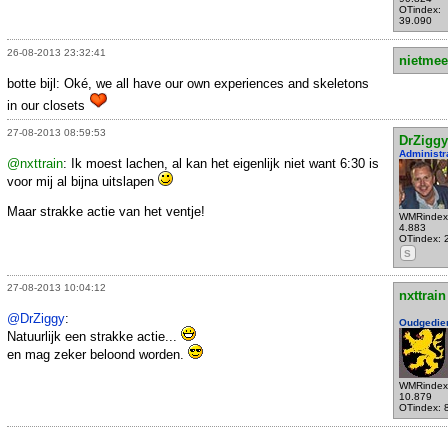
OTindex:
39.090
26-08-2013 23:32:41
nietmee
botte bijl: Oké, we all have our own experiences and skeletons
in our closets
27-08-2013 08:59:53
DrZiggy
Administr
@nxttrain
: Ik moest lachen, al kan het eigenlijk niet want 6:30 is
voor mij al bijna uitslapen
Maar strakke actie van het ventje!
WMRindex
4.883
OTindex: 
S
27-08-2013 10:04:12
nxttrain
@DrZiggy
:
Oudgedie
Natuurlijk een strakke actie...
en mag zeker beloond worden.
WMRindex
10.879
OTindex: 