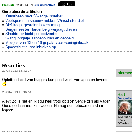
Paulusie
26-08-13 - ©
Blik op Nieuws
Gerelateerde artikelen
»
Kunstbeen nekt 58-jarige inbreker
»
Voetsporen in sneeuw nekken Winschoter dief
»
Dief koopt gestolen boxen terug
»
Burgemeester Hardenberg verjaagt dieven
»
Slachtoffer kiekt potloodventer
»
5-jarig jongetje aangehouden en geboeid
»
Meisjes van 13 en 16 gepakt voor woninginbraak
»
Spaceshuttle lost inbraken op
Reacties
26-08-2013 18:32:57
nietmee
Oplettendheid van burgers kan goed werk van agenten leveren.
26-08-2013 18:36:44
Hart
Oudgedie
Alev: Zo is het en ik zou heel trots op zo'n ventje zijn als vader.
Goed gedaan met z'n tweeën. Nu nog een fotocamera klaar
leggen.
WMRindex
8.542
OTindex: 