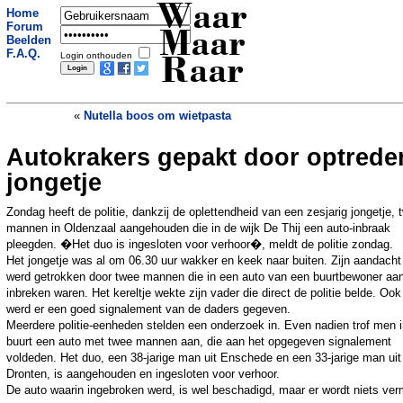
Waar
Home
Forum
Maar
Beelden
F.A.Q.
Login onthouden
Raar
«
Nutella boos om wietpasta
Autokrakers gepakt door optrede
Eetlokaal biedt klanten soep die al is
betaald
»
jongetje
Zondag heeft de politie, dankzij de oplettendheid van een zesjarig jongetje, 
mannen in Oldenzaal aangehouden die in de wijk De Thij een auto-inbraak
pleegden. �Het duo is ingesloten voor verhoor�, meldt de politie zondag.
Het jongetje was al om 06.30 uur wakker en keek naar buiten. Zijn aandacht
werd getrokken door twee mannen die in een auto van een buurtbewoner aan
inbreken waren. Het kereltje wekte zijn vader die direct de politie belde. Ook
werd er een goed signalement van de daders gegeven.
Meerdere politie-eenheden stelden een onderzoek in. Even nadien trof men 
buurt een auto met twee mannen aan, die aan het opgegeven signalement
voldeden. Het duo, een 38-jarige man uit Enschede en een 33-jarige man uit
Dronten, is aangehouden en ingesloten voor verhoor.
De auto waarin ingebroken werd, is wel beschadigd, maar er wordt niets ver