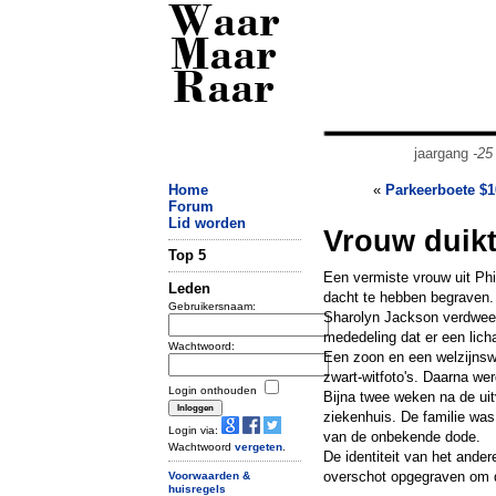
Waar
Maar
Raar
jaargang
-25
Home
«
Parkeerboete $1
Forum
Lid worden
Vrouw duikt
Top 5
Een vermiste vrouw uit Phi
Leden
dacht te hebben begraven.
Gebruikersnaam:
Sharolyn Jackson verdween 
mededeling dat er een lic
Wachtwoord:
Een zoon en een welzijnsw
zwart-witfoto's. Daarna we
Login onthouden
Bijna twee weken na de uit
ziekenhuis. De familie was 
Login via:
van de onbekende dode.
Wachtwoord
vergeten
.
De identiteit van het ander
overschot opgegraven om de 
Voorwaarden &
huisregels