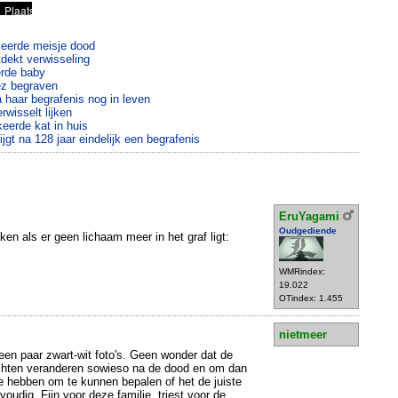
keerde meisje dood
tdekt verwisseling
erde baby
ez begraven
a haar begrafenis nog in leven
wisselt lijken
keerde kat in huis
t na 128 jaar eindelijk een begrafenis
EruYagami
Oudgediende
ken als er geen lichaam meer in het graf ligt:
WMRindex:
19.022
OTindex: 1.455
nietmeer
 een paar zwart-wit foto's. Geen wonder dat de
zichten veranderen sowieso na de dood en om dan
te hebben om te kunnen bepalen of het de juiste
voudig. Fijn voor deze familie, triest voor de