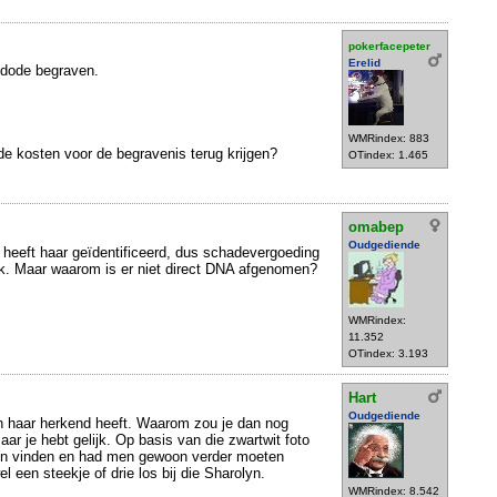
pokerfacepeter
Erelid
dode begraven.
WMRindex: 883
e kosten voor de begravenis terug krijgen?
OTindex: 1.465
omabep
Oudgediende
 heeft haar geïdentificeerd, dus schadevergoeding
k ik. Maar waarom is er niet direct DNA afgenomen?
WMRindex:
11.352
OTindex: 3.193
Hart
Oudgediende
n haar herkend heeft. Waarom zou je dan nog
Maar je hebt gelijk. Op basis van die zwartwit foto
gen vinden en had men gewoon verder moeten
l een steekje of drie los bij die Sharolyn.
WMRindex: 8.542