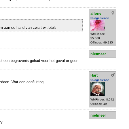
allone
Oudgediende
am aan de hand van zwart-witfoto's.
WMRindex:
55.568
OTindex: 99.235
nietmeer
el een begravenis gehad voor het geval er geen
Hart
Oudgediende
edaan. Wat een aanfluiting.
WMRindex: 8.542
OTindex: 49
nietmeer
y...