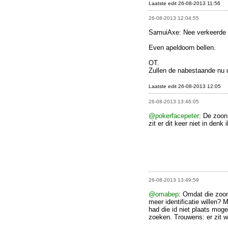
Laatste edit 26-08-2013 11:56
26-08-2013 12:04:55
SamuiAxe: Nee verkeerde 
Even apeldoorn bellen.
OT.
Zullen de nabestaande nu d
Laatste edit 26-08-2013 12:05
26-08-2013 13:46:05
@pokerfacepeter
: De zoon
zit er dit keer niet in den
26-08-2013 13:49:59
@omabep
: Omdat die zoo
meer identificatie willen? 
had die id niet plaats mo
zoeken. Trouwens: er zit we