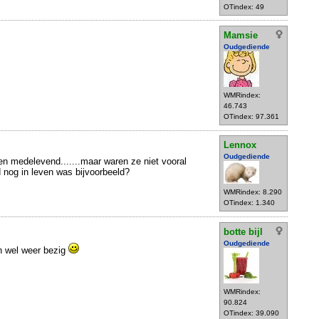
OTindex: 49
Mamsie
Oudgediende
WMRindex:
46.743
OTindex: 97.361
Lennox
Oudgediende
 en medelevend.......maar waren ze niet vooral
 nog in leven was bijvoorbeeld?
WMRindex: 8.290
OTindex: 1.340
botte bijl
Oudgediende
n wel weer bezig
WMRindex:
90.824
OTindex: 39.090