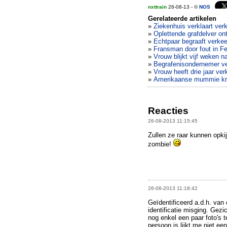
nxttrain
26-08-13 - ©
NOS
Gerelateerde artikelen
»
Ziekenhuis verklaart ver
»
Oplettende grafdelver on
»
Echtpaar begraaft verke
»
Fransman door fout in F
»
Vrouw blijkt vijf weken n
»
Begrafenisondernemer ver
»
Vrouw heeft drie jaar ver
»
Amerikaanse mummie krijg
Reacties
26-08-2013 11:15:45
Zullen ze raar kunnen opkij
zombie!
26-08-2013 11:18:42
Geïdentificeerd a.d.h. van
identificatie misging. Ge
nog enkel een paar foto's 
persoon is lijkt me niet een