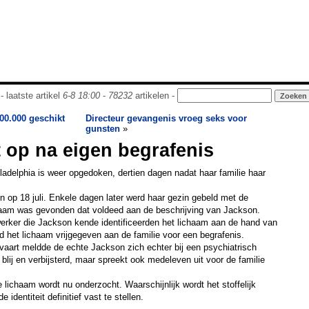
- laatste artikel
6-8 18:00
-
78232
artikelen -
00.000 geschikt
Directeur gevangenis vroeg seks voor
gunsten
»
 op na eigen begrafenis
ladelphia is weer opgedoken, dertien dagen nadat haar familie haar
op 18 juli. Enkele dagen later werd haar gezin gebeld met de
haam was gevonden dat voldeed aan de beschrijving van Jackson.
erker die Jackson kende identificeerden het lichaam aan de hand van
rd het lichaam vrijgegeven aan de familie voor een begrafenis.
vaart meldde de echte Jackson zich echter bij een psychiatrisch
blij en verbijsterd, maar spreekt ook medeleven uit voor de familie
e lichaam wordt nu onderzocht. Waarschijnlijk wordt het stoffelijk
identiteit definitief vast te stellen.