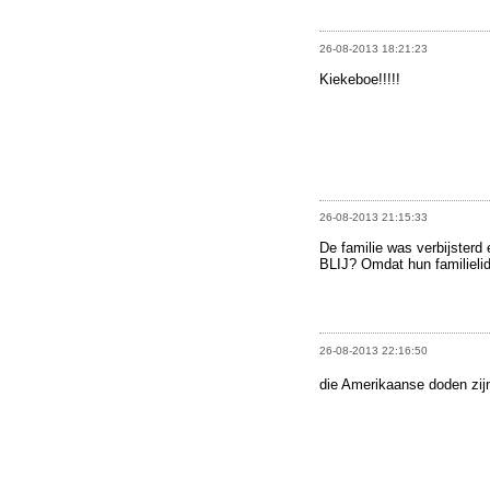
26-08-2013 18:21:23
Kiekeboe!!!!!
26-08-2013 21:15:33
De familie was verbijsterd
BLIJ? Omdat hun familielid
26-08-2013 22:16:50
die Amerikaanse doden zij