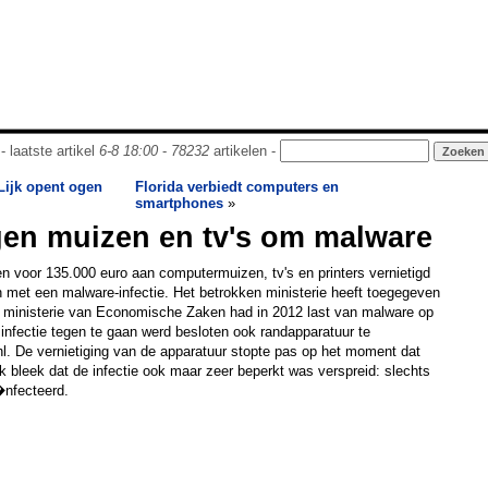
- laatste artikel
6-8 18:00
-
78232
artikelen -
Lijk opent ogen
Florida verbiedt computers en
smartphones
»
gen muizen en tv's om malware
 voor 135.000 euro aan computermuizen, tv's en printers vernietigd
met een malware-infectie. Het betrokken ministerie heeft toegegeven
et ministerie van Economische Zaken had in 2012 last van malware op
nfectie tegen te gaan werd besloten ook randapparatuur te
.nl. De vernietiging van de apparatuur stopte pas op het moment dat
jk bleek dat de infectie ook maar zeer beperkt was verspreid: slechts
nfecteerd.