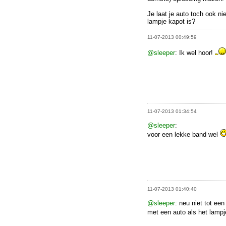
Je laat je auto toch ook ni
lampje kapot is?
11-07-2013 00:49:59
@sleeper
: Ik wel hoor!
11-07-2013 01:34:54
@sleeper
:
voor een lekke band wel
11-07-2013 01:40:40
@sleeper
: neu niet tot ee
met een auto als het lampj