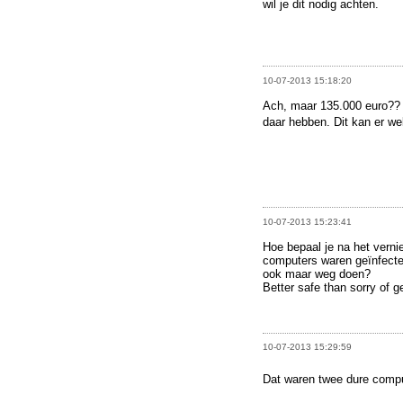
wil je dit nodig achten.
10-07-2013 15:18:20
Ach, maar 135.000 euro?? 
daar hebben. Dit kan er we
10-07-2013 15:23:41
Hoe bepaal je na het vernie
computers waren geïnfectee
ook maar weg doen?
Better safe than sorry of 
10-07-2013 15:29:59
Dat waren twee dure comp