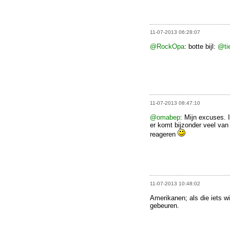
11-07-2013 06:28:07
@RockOpa
: botte bijl:
@tie
11-07-2013 08:47:10
@omabep
: Mijn excuses. 
er komt bijzonder veel van
reageren
11-07-2013 10:48:02
Amerikanen; als die iets w
gebeuren.