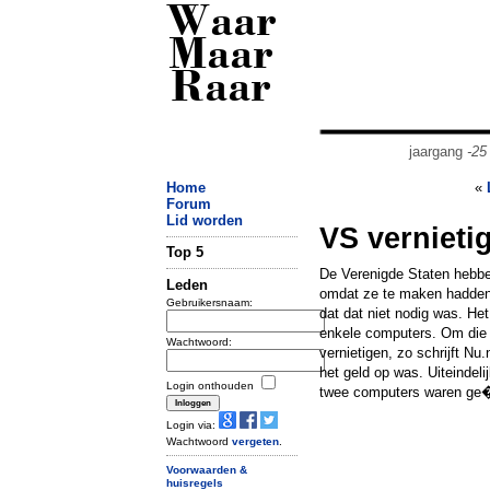
Waar
Maar
Raar
jaargang
-25
Home
«
Forum
Lid worden
VS vernieti
Top 5
De Verenigde Staten hebben
Leden
omdat ze te maken hadden 
Gebruikersnaam:
dat dat niet nodig was. H
enkele computers. Om die i
Wachtwoord:
vernietigen, zo schrijft Nu
het geld op was. Uiteindeli
Login onthouden
twee computers waren ge�
Login via:
Wachtwoord
vergeten
.
Voorwaarden &
huisregels