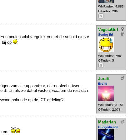
WMRindex: 4.883
OTindex: 206
S
VegetaGirl
Senior lid
Een peulenschil vergeleken met de schuld die ze
l bij op
WMRindex: 796
OTindex: 5
S
Jura6
Erelid
tigen van alle apparatuur, dat er slechs twee
rd. En als ze dat al wisten, waarom de rest dan
gewoon onkunde op de ICT afdeling?
WMRindex: 3.151
OTindex: 2.078
Madarian
Oudgediende
uters.