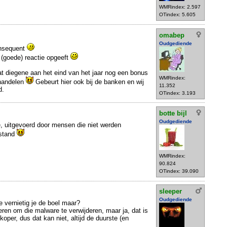
WMRindex: 2.597
OTindex: 5.605
omabep
Oudgediende
onsequent
 (goede) reactie opgeeft
dat diegene aan het eind van het jaar nog een bonus
WMRindex:
 handelen
Gebeurt hier ook bij de banken en wij
11.352
d.
OTindex: 3.193
botte bijl
Oudgediende
ie, uitgevoerd door mensen die niet werden
rstand
WMRindex:
90.824
OTindex: 39.090
sleeper
Oudgediende
 vernietig je de boel maar?
eren om die malware te verwijderen, maar ja, dat is
koper, dus dat kan niet, altijd de duurste (en