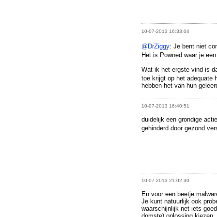
10-07-2013 16:33:04
@DrZiggy
: Je bent niet c
Het is Powned waar je een
Wat ik het ergste vind is 
toe krijgt op het adequate
hebben het van hun geleer
10-07-2013 16:40:51
duidelijk een grondige act
gehinderd door gezond ve
10-07-2013 21:02:30
En voor een beetje malware
Je kunt natuurlijk ook prob
waarschijnlijk net iets goed
domste) oplossing kiezen.