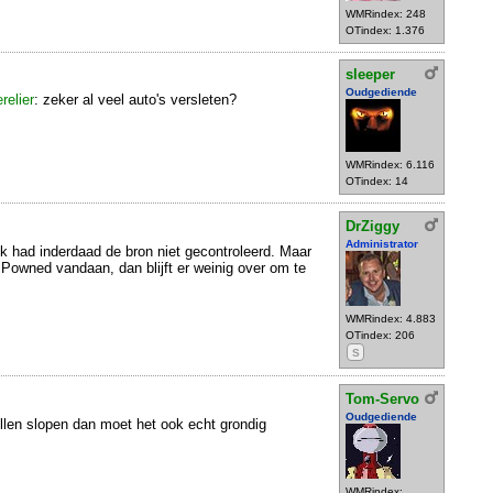
WMRindex: 248
OTindex: 1.376
sleeper
Oudgediende
relier
: zeker al veel auto's versleten?
WMRindex: 6.116
OTindex: 14
DrZiggy
Administrator
Ik had inderdaad de bron niet gecontroleerd. Maar
 Powned vandaan, dan blijft er weinig over om te
WMRindex: 4.883
OTindex: 206
S
Tom-Servo
Oudgediende
illen slopen dan moet het ook echt grondig
WMRindex: