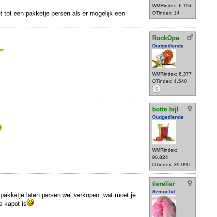
WMRindex: 6.116
et tot een pakketje persen als er mogelijk een
OTindex: 14
RockOpa
Oudgediende
WMRindex: 6.377
OTindex: 4.540
S
botte bijl
Oudgediende
WMRindex:
90.824
OTindex: 39.090
tierelier
Senior lid
n pakketje laten persen.wel verkopen ,wat moet je
e kapot is