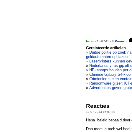
heraux
10-07-13 - ©
Powned
Gerelateerde artikelen
»
Duitse politie op zoek na
geldautomaten opblazen
»
Laserprinters kunnen gev
»
Nederlands virus gijzelt
»
HP-laptops houden per on
»
Chinese Galaxy S4-kloon
»
Criminelen stelen contai
»
Ransomware gijzelt ICT
»
Advertenties geven grote
Reacties
10-07-2013 15:07:30
Haha. beleid bepaald door 
Dan moet je toch wel heel s