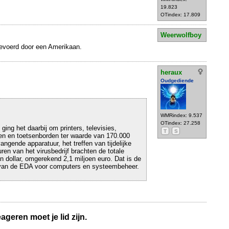
19.823
OTindex: 17.809
Weerwolfboy
tgevoerd door een Amerikaan.
heraux
Oudgediende
WMRindex: 9.537
OTindex: 27.258
ing het daarbij om printers, televisies,
T
S
n en toetsenborden ter waarde van 170.000
angende apparatuur, het treffen van tijdelijke
ren van het virusbedrijf brachten de totale
n dollar, omgerekend 2,1 miljoen euro. Dat is de
t van de EDA voor computers en systeembeheer.
geren moet je lid zijn.