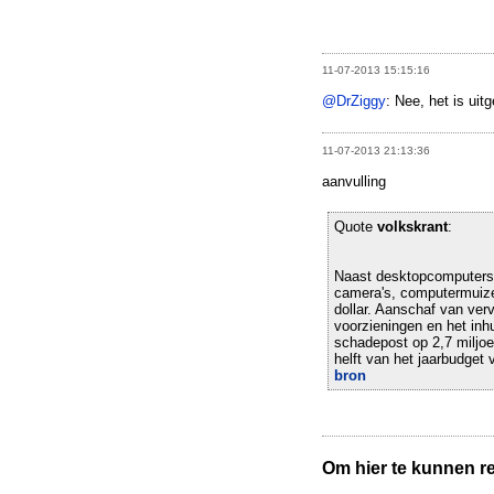
11-07-2013 15:15:16
@DrZiggy
: Nee, het is ui
11-07-2013 21:13:36
aanvulling
Quote
volkskrant
:
Naast desktopcomputers g
camera's, computermuize
dollar. Aanschaf van verv
voorzieningen en het inhu
schadepost op 2,7 miljoe
helft van het jaarbudge
bron
Om hier te kunnen rea