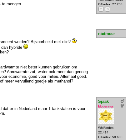
G te mengen..
OTindex: 27.258
T
S
nietmeer
smeerd worden? Bijvoorbeeld met olie?
r dan hybride
nken?
aardwarmte niet beter kunnen gebruiken om
ren? Aardwarmte zat, water ook meer dan genoeg.
voor economie, goed voor milieu. Allemaal goed.
f meer vervuilend goedje als methanol?
Sjaak
Moderator
d dat er in Nederland maar 1 tankstation is voor
em.
WMRindex:
22.414
OTindex: 59.600