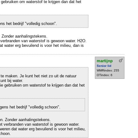
gebruiken om waterstof te krijgen dan dat het
ns het bedrijf "volledig schoon".
. Zonder aanhalingstekens.
 verbranden van waterstof is gewoon water. H2O.
t water erg bevuilend is voor het milieu, dan is
martijnp
Senior lid
WMRindex: 255
OTindex: 6
te maken. Je kunt het niet zo uit de natuur
unt bij water.
e gebruiken om waterstof te krijgen dan dat het
gens het bedrijf "volledig schoon".
on. Zonder aanhalingstekens.
et verbranden van waterstof is gewoon water.
eren dat water erg bevuilend is voor het milieu,
schoon.