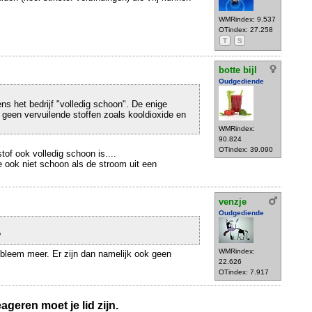
WMRindex: 9.537
OTindex: 27.258
T
S
botte bijl
Oudgediende
ns het bedrijf "volledig schoon". De enige
geen vervuilende stoffen zoals kooldioxide en
WMRindex:
90.824
OTindex: 39.090
tof ook volledig schoon is....
tte ook niet schoon als de stroom uit een
venzje
Oudgediende
?
WMRindex:
bleem meer. Er zijn dan namelijk ook geen
22.626
OTindex: 7.917
geren moet je lid zijn.