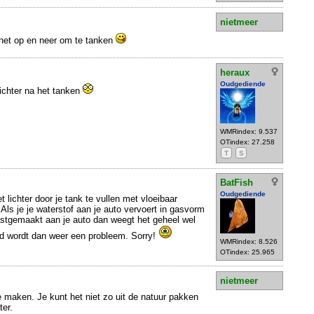
nietmeer
 net op en neer om te tanken
heraux
Oudgediende
ichter na het tanken
WMRindex: 9.537
OTindex: 27.258
T
S
BatFish
Oudgediende
et lichter door je tank te vullen met vloeibaar
 Als je je waterstof aan je auto vervoert in gasvorm
vastgemaakt aan je auto dan weegt het geheel wel
nd wordt dan weer een probleem. Sorry!
WMRindex: 8.526
OTindex: 25.965
nietmeer
e maken. Je kunt het niet zo uit de natuur pakken
ter.