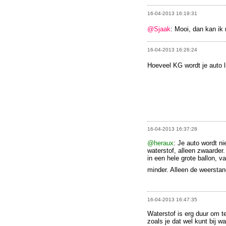
16-04-2013 16:19:31
@Sjaak
: Mooi, dan kan ik
16-04-2013 16:26:24
Hoeveel KG wordt je auto l
16-04-2013 16:37:28
@heraux
: Je auto wordt ni
waterstof, alleen zwaarder.
in een hele grote ballon, 
minder. Alleen de weersta
16-04-2013 16:47:35
Waterstof is erg duur om t
zoals je dat wel kunt bij wa