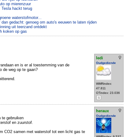
uto op mierenzuur
 Tesla hackt terug
roene waterstofmotor...
f dan gedacht: genoeg om auto's eeuwen te laten rijden
nning uit teerzand ontdekt
ch koken op gas
ledi
Oudgediende
vandaan en is er al toestemming van de
to de weg op te gaan?
itterend.
WMRindex:
47.811
OTindex: 23.036
S
heraux
Oudgediende
 te gebruiken
erstof en zuurstof.
om CO2 samen met waterstof tot een licht gas te
WMRindex: 9.537