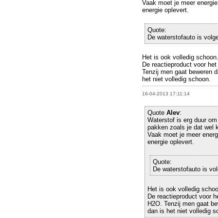
Vaak moet je meer energie 
energie oplevert.
Quote:
De waterstofauto is volge
Het is ook volledig schoon
De reactieproduct voor het
Tenzij men gaat beweren da
het niet volledig schoon.
16-04-2013 17:11:14
Quote
Alev
:
Waterstof is erg duur om 
pakken zoals je dat wel k
Vaak moet je meer energi
energie oplevert.
Quote:
De waterstofauto is vol
Het is ook volledig scho
De reactieproduct voor h
H2O. Tenzij men gaat bew
dan is het niet volledig 