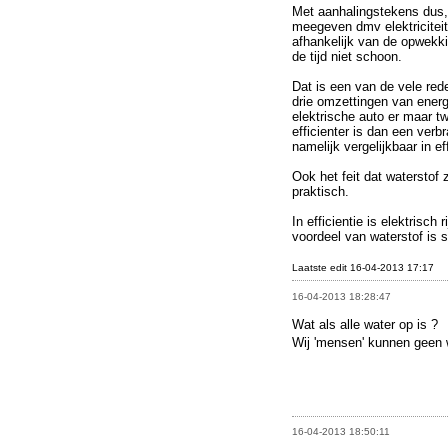
Met aanhalingstekens dus, 
meegeven dmv elektricitei
afhankelijk van de opwekkin
de tijd niet schoon.
Dat is een van de vele rede
drie omzettingen van energi
elektrische auto er maar t
efficienter is dan een ver
namelijk vergelijkbaar in e
Ook het feit dat waterstof 
praktisch.
In efficientie is elektrisch 
voordeel van waterstof is 
Laatste edit 16-04-2013 17:17
16-04-2013 18:28:47
Wat als alle water op is ?
Wij 'mensen' kunnen geen
16-04-2013 18:50:11