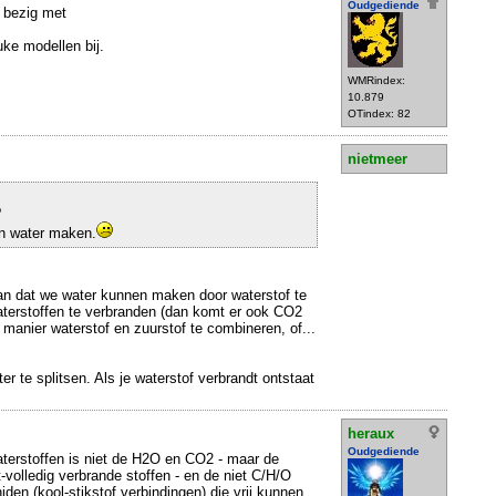
Oudgediende
 bezig met
uke modellen bij.
WMRindex:
10.879
OTindex: 82
nietmeer
?
n water maken.
an dat we water kunnen maken door waterstof te
aterstoffen te verbranden (dan komt er ook CO2
e manier waterstof en zuurstof te combineren, of...
r te splitsen. Als je waterstof verbrandt ontstaat
heraux
Oudgediende
terstoffen is niet de H2O en CO2 - maar de
-volledig verbrande stoffen - en de niet C/H/O
den (kool-stikstof verbindingen) die vrij kunnen