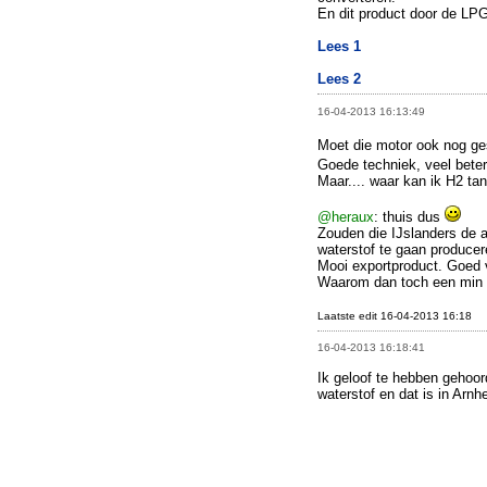
En dit product door de LP
Lees 1
Lees 2
16-04-2013 16:13:49
Moet die motor ook nog ge
Goede techniek, veel bete
Maar.... waar kan ik H2 ta
@heraux
: thuis dus
Zouden die IJslanders de 
waterstof te gaan produce
Mooi exportproduct. Goed 
Waarom dan toch een min o
Laatste edit 16-04-2013 16:18
16-04-2013 16:18:41
Ik geloof te hebben gehoor
waterstof en dat is in Arnh