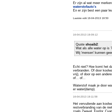
Er zijn al wat meer merken
waterstofauto's
En er zijn best een paar le
Laatste edit 16-04-2013 18:50
16-04-2013 19:09:12
Quote
shoaib2
:
Wat als alle water op is 
Wij 'mensen' kunnen gee
Echt niet? Hoe komt het d
verbranden. Of door koolw
vrij), of door op een ander
of... of...
Waterstof maak je door wate
er water(damp).
16-04-2013 19:11:58
Het vervuilende aan koolwa
restverbranding van de niet
zoals Zwavel, Fosfor, Cyani