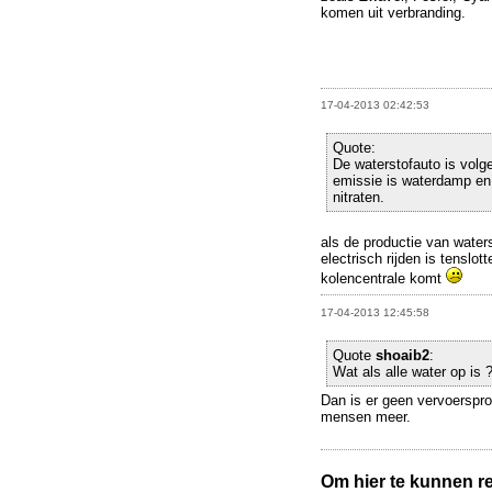
komen uit verbranding.
17-04-2013 02:42:53
Quote:
De waterstofauto is volge
emissie is waterdamp en 
nitraten.
als de productie van waters
electrisch rijden is tenslo
kolencentrale komt
17-04-2013 12:45:58
Quote
shoaib2
:
Wat als alle water op is 
Dan is er geen vervoerspro
mensen meer.
Om hier te kunnen rea