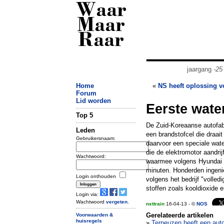
Waar
Maar
Raar
jaargang
-25
Home
«
NS heeft oplossing v
Forum
Lid worden
Eerste wate
Top 5
De Zuid-Koreaanse autofab
Leden
een brandstofcel die draai
Gebruikersnaam:
daarvoor een speciale water
die de elektromotor aandrij
Wachtwoord:
waarmee volgens Hyundai 5
minuten. Honderden ingenie
Login onthouden
volgens het bedrijf "volle
stoffen zoals kooldioxide e
Login via:
Wachtwoord
vergeten
.
nxttrain
16-04-13 - ©
NOS
Gerelateerde artikelen
Voorwaarden &
huisregels
»
Terneuzen heeft een auto 