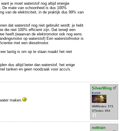
want je moet waterstof nog altijd energie
t. De mate van schoonheid is dus 100%
g van de elektriciteit, in de praktijk dus 99% van
nen dat waterstof nog niet gebruikt wordt: je hebt
e die niet 100% efficient zijn. Dat terwijl een
wee heeft.(waarvan de elektromotor ook nog eens
brandingsmotor op waterstof) Een waterstofmotor is
fficientie met een dieselmotor.
zeer lastig is om op te slaan maakt het niet
rijden dus altijd beter dan waterstof, het enige
snel tanken en geen noodzaak voor accu's.
SilverWing
Erelid
 water maken.
WMRindex: 573
OTindex: 854
S
nxttrain