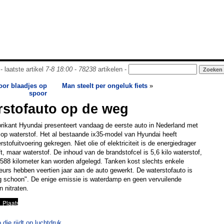
- laatste artikel
7-8 18:00
-
78238
artikelen -
oor blaadjes op
Man steelt per ongeluk fiets
»
spoor
rstofauto op de weg
rikant Hyundai presenteert vandaag de eerste auto in Nederland met
t op waterstof. Het al bestaande ix35-model van Hyundai heeft
stofuitvoering gekregen. Niet olie of elektriciteit is de energiedrager
ft, maar waterstof. De inhoud van de brandstofcel is 5,6 kilo waterstof,
88 kilometer kan worden afgelegd. Tanken kost slechts enkele
urs hebben veertien jaar aan de auto gewerkt. De waterstofauto is
dig schoon". De enige emissie is waterdamp en geen vervuilende
n nitraten.
die rijdt op luchtdruk