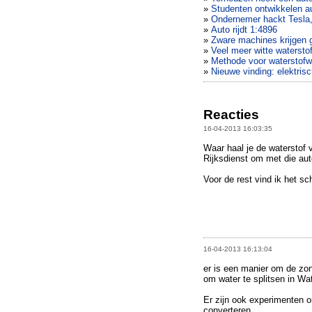
»
Studenten ontwikkelen a
»
Ondernemer hackt Tesla,
»
Auto rijdt 1:4896
»
Zware machines krijgen g
»
Veel meer witte watersto
»
Methode voor waterstofwi
»
Nieuwe vinding: elektris
Reacties
16-04-2013 16:03:35
Waar haal je de waterstof 
Rijksdienst om met die au
Voor de rest vind ik het sch
16-04-2013 16:13:04
er is een manier om de zon
om water te splitsen in Wat
Er zijn ook experimenten 
converteren.